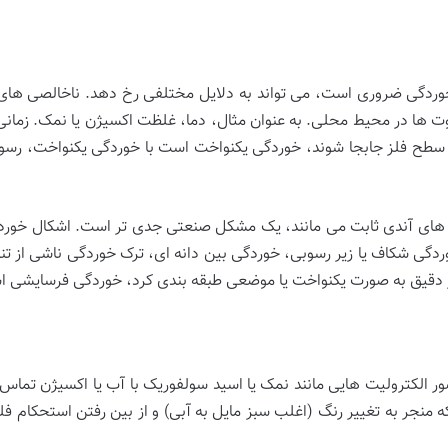
خوردگی ضروری است، می تواند به دلایل مختلفی رخ دهد. ناخالصی های ف
 ها در محیط محلی. به عنوان مثال، دما، غلظت اکسیژن یا نمک. زمانی 
روی سطح فلز جابجا شوند، خوردگی یکنواخت است با خوردگی یکنواخت، رس
 های آندی ثابت می مانند، یک مشکل صنعتی جدی تر است. اشکال خور
وردگی شکاف یا زیر رسوبی، خوردگی بین دانه ای، ترک خوردگی ناشی از 
ور دقیق به صورت یکنواخت یا موضعی طبقه بندی کرد، خوردگی فرسایشی 
 الکترولیت هایی مانند نمک یا اسید سولفوریک با آب یا اکسیژن تماس پ
جر به تغییر رنگ (اغلب سبز مایل به آبی) و از بین رفتن استحکام فل