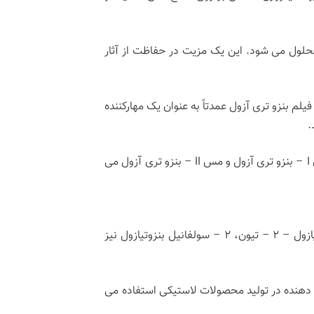
 محلول می شود. این یک مزیت در حفاظت از آثار
 Å در دامنه pH 3 تا 12 تغییر می کند. مشخص شد که در pH 2 ضخامت می تواند تا 250 Å برسد. فیلم بنزو تری آزول عمدتاً به عنوان یک مهارکننده
.
اگر سطح مس از Cu2O تشکیل شده باشد و با محلول آبی از بنزو تری آزول واکنش نشان دهد، تشکیل کمپلکس های مس I – بنزو تری آزول و مس II – بنزو تری آزول می
مرکاپتوبنزوتیازول به نام های بنزو تیازول – ۲- تیول، ۱ و ۳ بنزوتیازول – ۲ – تیول، ۲ – بنزوتیازول تیول، ۳ اچ – بنزوتیازول – ۲ – تیون، ۲ – سولفانیل بنزوتیازول نیز
 دهنده در تولید محصولات لاستیکی استفاده می