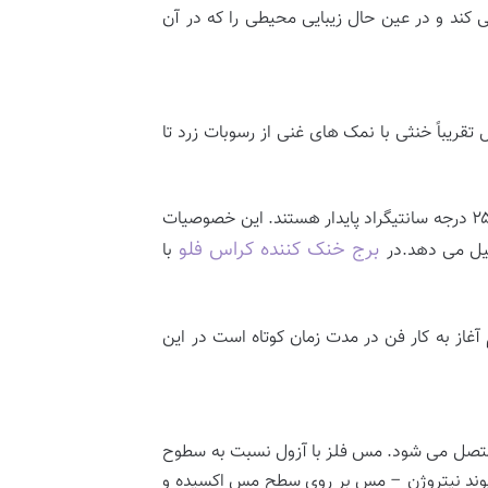
ی کند و در عین حال زیبایی محیطی را که در آن
ریباً خنثی با نمک های غنی از رسوبات زرد تا
این کمپلکس ها تقریباً در آب و بسیاری از حلال های آلی غیرمحلول هستند. این کمپلکس ها از نظر حرارتی نیز تا حدود ۲۵۰ درجه سانتیگراد پایدار هستند. این خصوصیات
برج خنک کننده کراس فلو
با
از به کار فن در مدت زمان کوتاه است در این
 متصل می شود. مس فلز با آزول نسبت به سطوح
واکنش نشان می دهد. نتیجه گیری این است که ترتیب واکنش Cu (0)> Cu20> CuO است. پیوند نیتروژن – مس بر روی سطح مس اکسیده و