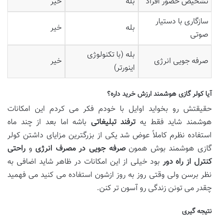
تشخیص حضور افراد
بله
خیر
سازگاری با دستیار
بله
خیر
صوتی
بله (با تکنولوژی
صرفه جویی انرژی
خیر
اینورتر)
آیا کولر گازی هوشمند ارزش خرید داره؟
حقیقتش رو بخواید اوایل با خودم فکر می کردم این امکانات
هوشمند شاید فقط یه
ترفند تبلیغاتی
باشه اما بعد از چند ماه
استفاده نظرم کاملاً عوض شد یکی از بزرگترین مزایای داشتن کولر
گازی هوشمند بوش همون
صرفه جویی در مصرف انرژی
و
راحتی
کنترل از راه دور
بود خیلی از این امکانات در ظاهر شاید اضافی به
نظر برسن ولی وقتی روز به روز ازشون استفاده می کنید می فهمید
چقدر می تونن زندگی رو آسون تر کنن.
نتیجه گیری