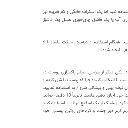
تفاده کنید اما یک اسکراب خانگی و کم هزینه نیز
وری آب یا یک قاشق‌ چای‌خوری عسل یک قاشق
هنگام استفاده از لایه‌بردار حرکت ماساژ را از
فی ایجاد شود.
در یکی دیگر از مراحل انجام پاکسازی پوست در
ست را انتخاب کنید؛ چرا که پوست را شل کرده و
زی را کاهش می‌دهد. با استفاده از یک برس بادبزنی با حرکات طولانی و گسترده روی ناحیه T یا همان تیغه بینی و پیشانی شروع به استفاده نمایید.
پس از آن روی ناحیه ترقوه بمالید و به سمت گردن سپس خط فک چانه و گونه حرکت کنید. بعد از مالیدن ماسک روی صورت خود اجازه دهید ماسک تقریباً 10 دقیقه بماند.
کردن ماسک از یک اسفنج مرطوب استفاده کنید
 سرم کرم دور چشم و کرم‌های روتین پوستی خود