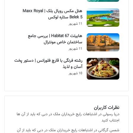
هتل مکس رویال بلک | Maxx Royal
Belek 5 ستاره لوکس
11 شهریور
هابیتت Habitat 67 | بررسی جامع
ساختمان خاص مونترال
11 شهریور
رشته فرنگی با قارچ فلورانس | دستور پخت
آسان و لذیذ
10 شهریور
نظرات کاربران
دریا رسولی
در
اشتباهات رایج خریداران ملک در دبی که باید از آن ها
اجتناب کنید
شمس گرگانی
در
اشتباهات رایج خریداران ملک در دبی که باید از آن