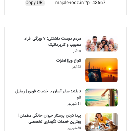
Copy URL
مردم دوست داشتنی: ۷ ویژگی افراد
محبوب و کاریزماتیک
20 آذر
انواع ویزا امارات
22 آبان
تایلند: سفر آسان با خدمات فوری | ریفیل
ناو
31 شهریور
پیدا کردن پرستار حیوان خانگی مطمئن |
بهترین خدمات نگهداری تخصصی
30 شهریور