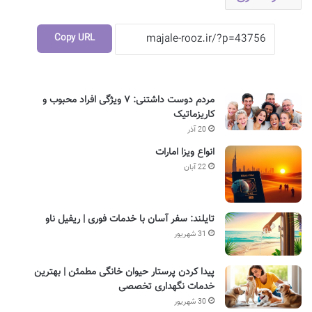
Copy URL
مردم دوست داشتنی: ۷ ویژگی افراد محبوب و
کاریزماتیک
20 آذر
انواع ویزا امارات
22 آبان
تایلند: سفر آسان با خدمات فوری | ریفیل ناو
31 شهریور
پیدا کردن پرستار حیوان خانگی مطمئن | بهترین
خدمات نگهداری تخصصی
30 شهریور