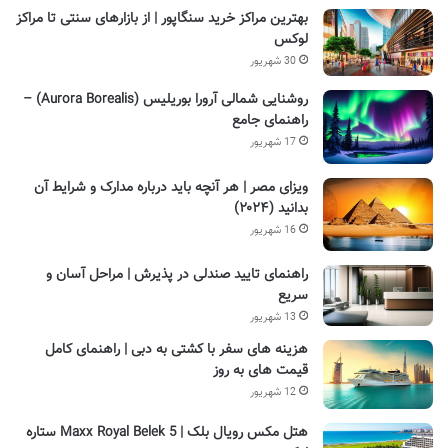
بهترین مراکز خرید سنگاپور | از بازارهای سنتی تا مراکز
لوکس
30 شهریور
روشنایی شمالی آرورا بوریلیس (Aurora Borealis) –
راهنمای جامع
17 شهریور
ویزای مصر | هر آنچه باید درباره مدارک و شرایط آن
بدانید (۲۰۲۴)
16 شهریور
راهنمای تایید صندلی در پذیرش | مراحل آسان و
سریع
13 شهریور
هزینه های سفر با کشتی به دبی | راهنمای کامل
قیمت های به روز
12 شهریور
هتل مکس رویال بلک | Maxx Royal Belek 5 ستاره