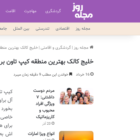
گردشگری
مهاجرت
اقامت
مجله روز
اقتصادی
تندرستی
بین الملل
جامع
مجله روز
|
گردشگری و اقامتی
|
خلیج کالک بهترین منطق
خلیج کالک بهترین منطقه کیپ تاون برا
16 خرداد
خواندن این مطلب 9 دقیقه زمان میبرد
مردم دوست
کیپ تا
داشتنی: ۷
آل برا
ویژگی افراد
بخورد 
محبوب و
خاصی ر
کاریزماتیک
20 آذر
اش به 
انواع ویزا امارات