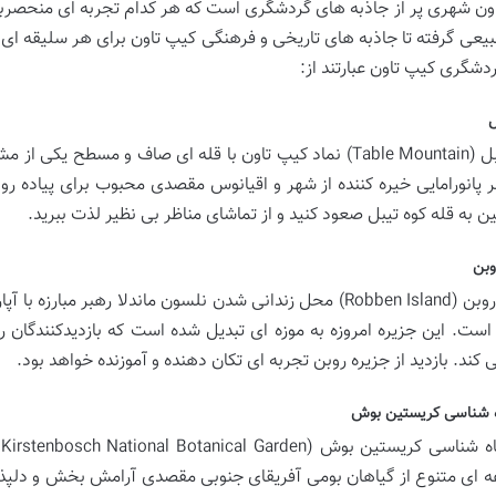
ون شهری پر از جاذبه های گردشگری است که هر کدام تجربه ای منحصربه فرد
یعی گرفته تا جاذبه های تاریخی و فرهنگی کیپ تاون برای هر سلیقه ای چ
دشگری کیپ تاون عبارتند از:
ل
کوه تیبل (Table Mountain) نماد کیپ تاون با قله ای صاف و مس
ظر پانورامایی خیره کننده از شهر و اقیانوس مقصدی محبوب برای پیاده ر
ین به قله کوه تیبل صعود کنید و از تماشای مناظر بی نظیر لذت ببرید.
وبن
جزیره روبن (Robben Island) محل زندانی شدن نلسون ماندلا رهبر م
ست. این جزیره امروزه به موزه ای تبدیل شده است که بازدیدکنندگان را ب
 کند. بازدید از جزیره روبن تجربه ای تکان دهنده و آموزنده خواهد بود.
ه شناسی کریستین بوش
ب
 ای متنوع از گیاهان بومی آفریقای جنوبی مقصدی آرامش بخش و دلپذیر