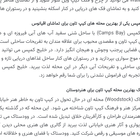
Waterfront می توانید از چرخ و فلک کیپ ویل سوار شوید و از تماشای منا
نید و به تماشای فک های دریایی در کنار اسکله بنشینید و در رستوران ها
پس یکی از بهترین محله های کیپ تاون برای تماشای اقیانوس
خلیج کمپس (Camps Bay) با ساحل شنی سفید آب های آبی فیرو
کیپ تاون و مقصدی محبوب برای علاقه مندان به تفریحات ساحلی است. ا
 فضایی پرجنب وجوش و هیجان انگیز دارد. در خلیج کمپس می توانید د
ه موج سواری بپردازید و در رستوران های کنار ساحل غذاهای دریایی تازه و
ای ساحلی و تفریحات آبی دیگر در این محله لذت ببرید. خلیج کمپس با
تجربه ای فراموش نشدنی را برای شما رقم خواهد زد.
 بهترین محله کیپ تاون برای هنردوستان
وودستاک (Woodstock) محله ای در حال تحول در کیپ تاون به خاطر 
مرکز هنر و فرهنگ کیپ تاون شناخته می شود. این محله که در گذشته یک
نرمندان طراحان و کارآفرینان خلاق تبدیل شده است. در وودستاک می توان
واری و آثار هنری خیابانی لذت ببرید از گالری های هنری محلی دیدن کنی
ه های موسیقی و رقص شرکت کنید. وودستاک با فضای هنری و خلاقانه ا