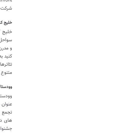
شرکت ک
خلیج کم
سواحل 
و مدرن
کنید ب
تئاتره
متنوع 
وودستاک
عنوان 
تجمع ه
های دی
جشنوار