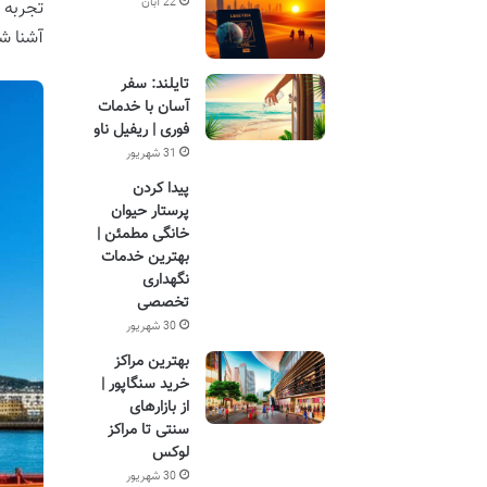
22 آبان
تجربه 
آشنا ش
تایلند: سفر
آسان با خدمات
فوری | ریفیل ناو
31 شهریور
پیدا کردن
پرستار حیوان
خانگی مطمئن |
بهترین خدمات
نگهداری
تخصصی
30 شهریور
بهترین مراکز
خرید سنگاپور |
از بازارهای
سنتی تا مراکز
لوکس
30 شهریور