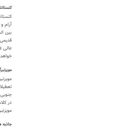
کنستانت
آرام و
بین ال
قدیمی 
عالی غ
خواهد 
مویزنبر
تعطیلا
جنوبی 
در کلا
مویزنب
جاذبه ه