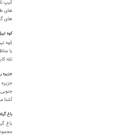
کیپ تا
های طب
های گر
کوه تیب
با منا
تله کاب
جزیره ر
جنوبی ا
آشنا می
باغ گیا
مجموعه