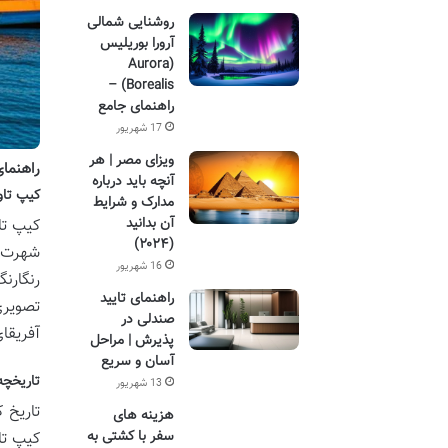
روشنایی شمالی
آرورا بوریلیس
(Aurora
Borealis) –
راهنمای جامع
17 شهریور
ویزای مصر | هر
راهنمای
آنچه باید درباره
کیپ تاو
مدارک و شرایط
آن بدانید
کیپ تا
(۲۰۲۴)
شهرت ج
16 شهریور
رنگارن
راهنمای تایید
تصویری
صندلی در
آفریقا
پذیرش | مراحل
آسان و سریع
تاریخچه
13 شهریور
تاریخ 
هزینه های
سفر با کشتی به
کیپ تا