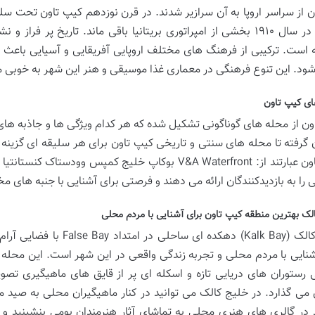
ن از سراسر اروپا به آن سرازیر شدند. در قرن نوزدهم کیپ تاون تحت سلطه 
جنوبی در سال ۱۹۱۰ بخشی از امپراتوری بریتانیا باقی ماند. تاریخ پ
 است. ترکیبی از فرهنگ های مختلف اروپایی آفریقایی و آسیایی باعث 
شود. این تنوع فرهنگی در معماری غذا موسیقی و هنر این شهر به خوبی
ای کیپ تاون
ون از محله های گوناگونی تشکیل شده که هر کدام ویژگی ها و جاذبه های
 گرفته تا محله های سنتی و تاریخی کیپ تاون برای هر سلیقه ای گزینه
کیپ تاون عبارتند از: V&A Waterfront بوکاپ خلیج کمپس و
 را به بازدیدکنندگان ارائه می دهند و فرصتی برای آشنایی با جنبه های 
لک بهترین منطقه کیپ تاون برای آشنایی با مردم محلی
خلیج کالک (Kalk Bay) دهکده
شنایی با مردم محلی و تجربه زندگی واقعی در این شهر است. این محله
 رستوران های دریایی تازه و اسکله ای پر از قایق های ماهیگیری تصو
می گذارد. در خلیج کالک می توانید در کنار ماهیگیران محلی به صید ما
 در گالری های هنری محلی به تماشای آثار هنرمندان بومی بنشینید و