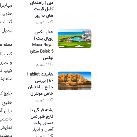
دبی | راهنمای
مهاجرا
کامل قیمت
های به روز
گذاشته
12 شهریور
تبدیل 
هتل مکس
رویال بلک |
محله ه
Maxx Royal
Belek 5 ستاره
کیپ تا
لوکس
و مدرن
11 شهریور
هابیتت Habitat
متفاوتی
67 | بررسی
جامع ساختمان
خلیج کا
خاص مونترال
11 شهریور
رشته فرنگی با
برای آ
قارچ فلورانس |
داشتنی
دستور پخت
نمایش 
آسان و لذیذ
بنوشید
10 شهریور