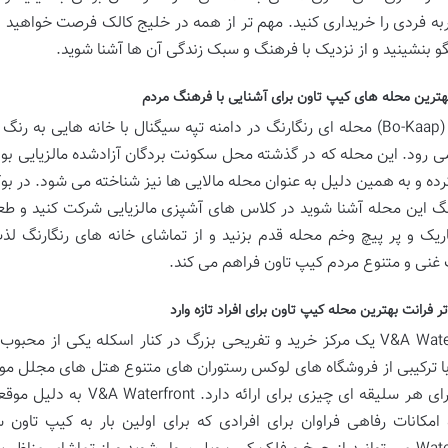
ه فردی را خریداری کنید. مهم تر از همه در خلیج کالک فرصت خواهید دا
گو بنشینید و از نزدیک با فرهنگ و سبک زندگی آن ها آشنا شوید.
هترین محله های کیپ تاون برای آشنایی با فرهنگ مردم
بوکاپ (Bo-Kaap) محله ای رنگارنگ در دامنه تپه سیگنال با خانه هایی
ی رود. این محله که در گذشته محل سکونت بردگان آزادشده مالزیایی ب
ه و به همین دلیل به عنوان محله مالایی ها نیز شناخته می شود. در بوکاپ
گ این محله آشنا شوید در کلاس های آشپزی مالزیایی شرکت کنید و طعم
ریک و پر پیچ وخم محله قدم بزنید و از تماشای خانه های رنگارنگ لذت
غنی و متنوع مردم کیپ تاون فراهم می کند.
V&A Waterfront یک مرکز خرید و تفریحی بزرگ در کنار اسکله یکی ا
ا ترکیبی از فروشگاه های لوکس رستوران های متنوع هتل های مجلل موزه
دیگر برای هر سلیقه ای چیز