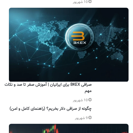
10 شهریور
صرافی BKEX برای ایرانیان | آموزش صفر تا صد و نکات
مهم
10 شهریور
چگونه از صرافی دلار بخریم؟ (راهنمای کامل و امن)
9 شهریور