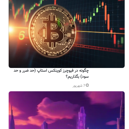
چگونه در فیوچرز کوینکس استاپ (حد ضرر و حد
سود) بگذاریم؟
7 شهریور