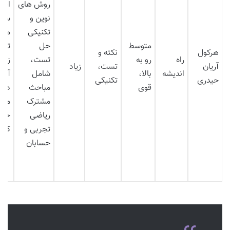
روش های
افز
نوین و
سرع
تکنیکی
مها
متوسط
حل
تس
هرکول
نکته و
راه
رو به
تست،
زنی
آریان
تست،
زیاد
اندیشه
بالا،
شامل
آشنا
حیدری
تکنیکی
قوی
مباحث
دیدگ
مشترک
مول
ریاضی
خا
تجربی و
کنک
حسابان