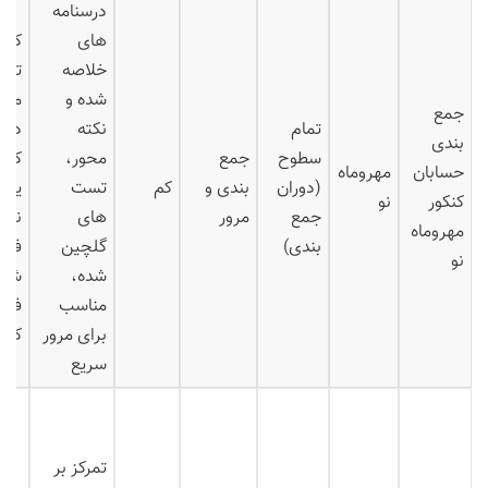
درسنامه
های
کمک
خلاصه
تثب
شده و
مطا
جمع
تمام
نکته
در 
بندی
سطوح
جمع
محور،
کوتا
حسابان
مهروماه
(دوران
بندی و
کم
تست
یاد
کنکور
نو
جمع
مرور
های
نکا
مهروماه
بندی)
گلچین
فرا
نو
شده،
شده
مناسب
فشر
برای مرور
کارآ
سریع
تمرکز بر