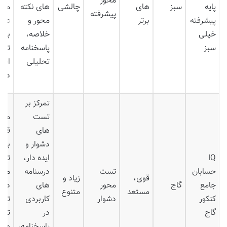
محور
پایه
سبز
های
چالشی
های نکته
منب
پیشرفته
پیشرفته
برتر
محور و
عال
خیلی
خلاصه،
برا
سبز
پاسخنامه
تسل
تحلیلی
افز
درص
تمرکز بر
تست
منب
های
قدر
دشوار و
برا
IQ
ایده دار،
تسل
حسابان
تست
درسنامه
مبا
قوی،
زیاد و
جامع
گاج
محور
های
دشو
مستعد
متنوع
کنکور
دشوار
کاربردی
تمر
گاج
در
تس
پاسخنامه،
های