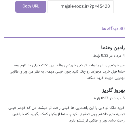
Copy URL
‫40 دیدگاه ها
گ
رادین رهنما
ف
4 مرداد در 0:32 ق.ظ
ت
من خودم پارسال یه واحد تو دبی خریدم و واقعا این نکات خیلی به کارم اومد.
:
حتما قبل خرید مجوزها رو چک کنید چون خیلی مهمه. به نظر من ویزای طلایی
بهترین مزیت خرید ملکه.
گ
بهروز گلریز
ف
5 مرداد در 0:37 ق.ظ
ت
خرید ملک تو دبی با این راهنمایی ها خیلی راحت تر میشه. من که خودم خیلی
:
تجربه بدی داشتم چون تحقیق نکردم. حتما از وکیل کمک بگیرید که خیالتون
راحت باشه. ویزای طلایی ارزششو داره.