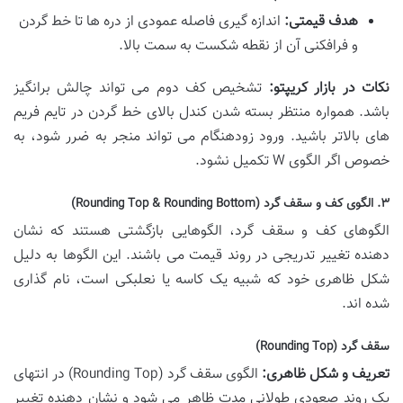
هدف قیمتی:
اندازه گیری فاصله عمودی از دره ها تا خط گردن
و فرافکنی آن از نقطه شکست به سمت بالا.
نکات در بازار کریپتو:
تشخیص کف دوم می تواند چالش برانگیز
باشد. همواره منتظر بسته شدن کندل بالای خط گردن در تایم فریم
های بالاتر باشید. ورود زودهنگام می تواند منجر به ضرر شود، به
خصوص اگر الگوی W تکمیل نشود.
۳. الگوی کف و سقف گرد (Rounding Top & Rounding Bottom)
الگوهای کف و سقف گرد، الگوهایی بازگشتی هستند که نشان
دهنده تغییر تدریجی در روند قیمت می باشند. این الگوها به دلیل
شکل ظاهری خود که شبیه یک کاسه یا نعلبکی است، نام گذاری
شده اند.
سقف گرد (Rounding Top)
تعریف و شکل ظاهری:
الگوی سقف گرد (Rounding Top) در انتهای
یک روند صعودی طولانی مدت ظاهر می شود و نشان دهنده تغییر