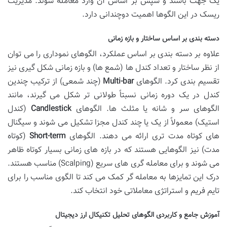
یک جهت باشند و سپس بر اساس آن وارد معامله شوند. مدیریت
ریسک در این الگوها اهمیت دوچندانی دارد.
دسته بندی بر اساس ساختار و بازه زمانی
علاوه بر دسته بندی بر اساس عملکرد، الگوهای نموداری را می توان
از نظر ساختار و تعداد کندل ها (شمع ها) و بازه زمانی شکل گیری نیز
تقسیم بندی کرد. الگوهای
Multi-bar
(چند شمعی) از ترکیب چندین
کندل در یک دوره زمانی نسبتاً طولانی تر شکل می گیرند، مانند
الگوهای سر و شانه یا مثلث ها. الگوهای
Candlestick
(کندل
استیک) معمولاً از یک یا چند کندل مجزا تشکیل می شوند و سیگنال
های کوتاه مدت تری ارائه می دهند. الگوهای
Short-term
(کوتاه
مدت) نیز الگوهایی هستند که در بازه های زمانی بسیار کوتاه ظاهر
می شوند و برای معامله گری های سریع (Scalping) مناسب هستند.
درک این تمایزها به معامله گر کمک می کند تا الگوی مناسب را برای
تایم فریم و استراتژی معاملاتی خود انتخاب کند.
آموزش جامع و کاربردی الگوهای تحلیل تکنیکال ارز دیجیتال