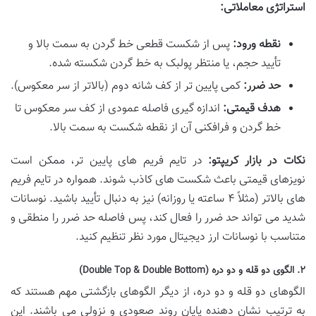
استراتژی معاملاتی:
نقطه ورود:
پس از شکست قطعی خط گردن به سمت بالا و
تأیید حجم، یا منتظر پولبک به خط گردن شکسته شده.
حد ضرر:
کمی پایین تر از کف شانه دوم (بالاتر از سر معکوس).
هدف قیمتی:
اندازه گیری فاصله عمودی از کف سر معکوس تا
خط گردن و فرافکنی آن از نقطه شکست به سمت بالا.
نکات در بازار کریپتو:
در تایم فریم های پایین تر، ممکن است
نویزهای قیمتی باعث شکست های کاذب شوند. همواره در تایم فریم
های بالاتر (مثلاً ۴ ساعته یا روزانه) نیز به دنبال تأیید باشید. نوسانات
شدید می تواند حد ضرر را فعال کند، پس فاصله حد ضرر را منطقی و
متناسب با نوسانات ارز دیجیتال مورد نظر تنظیم کنید.
۲. الگوی دو قله و دو دره (Double Top & Double Bottom)
الگوهای دو قله و دو دره، از دیگر الگوهای بازگشتی مهم هستند که
به ترتیب نشان دهنده پایان روند صعودی و نزولی می باشند. این