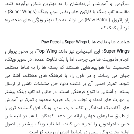
سرگرمی و آموزشی فرزندانشان را به بهترین شکل برآورده کنند.
مقایسه تاپ وینگ با کارتون هایی نظیر سوپر وینگ (Super Wings) و
پاو پاترول (Paw Patrol) می تواند به درک بهتر ویژگی های منحصربه
فرد آن کمک کند.
شباهت ها و تفاوت ها با Super Wings و Paw Patrol
Super Wings:
این انیمیشن نیز مانند
Top Wing
، بر محور پرواز و
انجام ماموریت ها می چرخد، اما با یک تفاوت عمده. در سوپر وینگ،
شخصیت ها هواپیماهایی هستند که بسته ها را به نقاط مختلف
جهان می رسانند و در طول راه با فرهنگ های مختلف آشنا می
شوند. تمرکز اصلی آن بر کشف دنیا، حل مشکلات ناشی از ارسال
بسته، و آشنایی با تنوع فرهنگی است. در حالی که تاپ وینگ بیشتر
بر مهارت های امداد و نجات در یک جزیره محدود و تمرکز بر آموزش
های آکادمیک امدادگری تاکید دارد، سوپر وینگ افق گسترده تری را
از طریق سفرهای جهانی ارائه می دهد. کودکان با هر دو انیمیشن
حس ماجراجویی را تجربه می کنند، اما تاپ وینگ بیشتر بر اصول
اولیه نجات و کار تیمی در شرایط اضطراری متمرکز است.