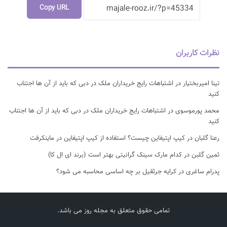
Copy URL
نظرات کاربران
تینا امیربختیار
در
اشتباهات رایج خریداران ملک در دبی که باید از آن ها اجتناب
کنید
محمد پورموسوی
در
اشتباهات رایج خریداران ملک در دبی که باید از آن ها اجتناب
کنید
رعنا گلبان
در
کیپ اپتیفاین چیست؟ استفاده از کیپ اپتیفاین در ماینکرفت
ثمین گلبن
در
کدام مارک سینک گرانیتی بهتر است (برند ای ال کا)
پدرام ساغری
در
کرایه جرثقیل بر چه اساسی محاسبه می شود؟
تمامی حقوق متعلق به مجله روز می باشد.