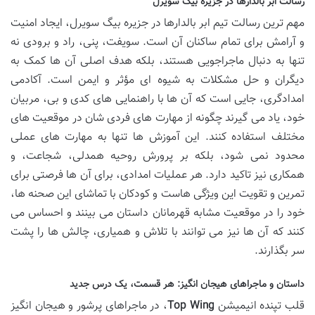
رسالت ابر بالدارها در جزیره بیگ سویرل
مهم ترین رسالت تیم ابر بالدارها در جزیره بیگ سویرل، ایجاد امنیت
و آرامش برای تمام ساکنان آن است. سویفت، پنی، راد و برودی نه
تنها به دنبال ماجراجویی هستند، بلکه هدف اصلی آن ها کمک به
دیگران و حل مشکلات به شیوه ای مؤثر و ایمن است. آکادمی
امدادگری، جایی است که آن ها با راهنمایی های کدی و بی، مربیان
خود، یاد می گیرند چگونه از مهارت های فردی شان در موقعیت های
مختلف استفاده کنند. این آموزش ها تنها به مهارت های عملی
محدود نمی شود، بلکه بر پرورش روحیه همدلی، شجاعت، و
همکاری نیز تاکید دارد. هر عملیات امدادی، برای آن ها فرصتی برای
تمرین و تقویت این ویژگی هاست و کودکان با تماشای این صحنه ها،
خود را در موقعیت مشابه قهرمانان داستان می بینند و احساس می
کنند که آن ها نیز می توانند با تلاش و همیاری، چالش ها را پشت
سر بگذارند.
داستان و ماجراهای هیجان انگیز: هر قسمت، یک درس جدید
قلب تپنده انیمیشن
Top Wing
، در ماجراهای پرشور و هیجان انگیز