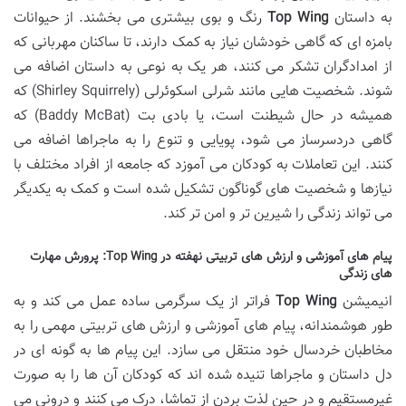
به داستان
Top Wing
رنگ و بوی بیشتری می بخشند. از حیوانات
بامزه ای که گاهی خودشان نیاز به کمک دارند، تا ساکنان مهربانی که
از امدادگران تشکر می کنند، هر یک به نوعی به داستان اضافه می
شوند. شخصیت هایی مانند شرلی اسکوئرلی (Shirley Squirrely) که
همیشه در حال شیطنت است، یا بادی بت (Baddy McBat) که
گاهی دردسرساز می شود، پویایی و تنوع را به ماجراها اضافه می
کنند. این تعاملات به کودکان می آموزد که جامعه از افراد مختلف با
نیازها و شخصیت های گوناگون تشکیل شده است و کمک به یکدیگر
می تواند زندگی را شیرین تر و امن تر کند.
پیام های آموزشی و ارزش های تربیتی نهفته در Top Wing: پرورش مهارت
های زندگی
انیمیشن
Top Wing
فراتر از یک سرگرمی ساده عمل می کند و به
طور هوشمندانه، پیام های آموزشی و ارزش های تربیتی مهمی را به
مخاطبان خردسال خود منتقل می سازد. این پیام ها به گونه ای در
دل داستان و ماجراها تنیده شده اند که کودکان آن ها را به صورت
غیرمستقیم و در حین لذت بردن از تماشا، درک می کنند و درونی می