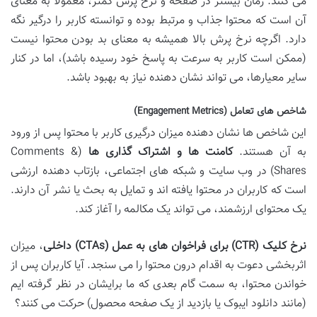
می کنند. زمان بیشتر در صفحه و نرخ پرش کمتر، معمولاً به معنای
آن است که محتوا جذاب و مرتبط بوده و توانسته کاربر را درگیر نگه
دارد. اگرچه نرخ پرش بالا همیشه به معنای بد بودن محتوا نیست
(ممکن است کاربر به سرعت به پاسخ خود رسیده باشد)، اما در کنار
سایر معیارها، می تواند نشان دهنده نیاز به بهبود باشد.
شاخص های تعامل (Engagement Metrics)
این شاخص ها نشان دهنده میزان درگیری کاربر با محتوا پس از ورود
به آن هستند.
کامنت ها و اشتراک گذاری ها
(Comments &
Shares) در وب سایت و شبکه های اجتماعی، بازتاب دهنده ارزشی
است که کاربران در محتوا یافته اند و تمایل به بحث یا نشر آن دارند.
یک محتوای ارزشمند، می تواند یک مکالمه را آغاز کند.
نرخ کلیک (CTR) برای فراخوان های به عمل (CTAs) داخلی
، میزان
اثربخشی دعوت به اقدام درون محتوا را می سنجد. آیا کاربران پس از
خواندن محتوا، به سمت گام بعدی که ما برایشان در نظر گرفته ایم
(مانند دانلود ایبوک یا بازدید از یک صفحه محصول) حرکت می کنند؟