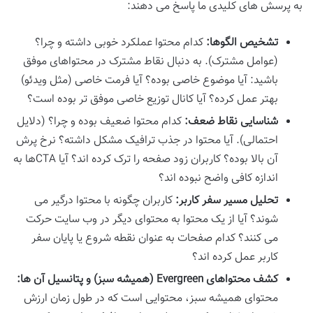
به پرسش های کلیدی ما پاسخ می دهند:
تشخیص الگوها:
کدام محتوا عملکرد خوبی داشته و چرا؟
(عوامل مشترک). به دنبال نقاط مشترک در محتواهای موفق
باشید: آیا موضوع خاصی بوده؟ آیا فرمت خاصی (مثل ویدئو)
بهتر عمل کرده؟ آیا کانال توزیع خاصی موفق تر بوده است؟
شناسایی نقاط ضعف:
کدام محتوا ضعیف بوده و چرا؟ (دلایل
احتمالی). آیا محتوا در جذب ترافیک مشکل داشته؟ نرخ پرش
آن بالا بوده؟ کاربران زود صفحه را ترک کرده اند؟ آیا CTAها به
اندازه کافی واضح نبوده اند؟
تحلیل مسیر سفر کاربر:
کاربران چگونه با محتوا درگیر می
شوند؟ آیا از یک محتوا به محتوای دیگر در وب سایت حرکت
می کنند؟ کدام صفحات به عنوان نقطه شروع یا پایان سفر
کاربر عمل کرده اند؟
کشف محتواهای Evergreen (همیشه سبز) و پتانسیل آن ها:
محتوای همیشه سبز، محتوایی است که در طول زمان ارزش