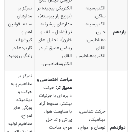
بررسی میدان های
الکتریسیته
الکتریکی پیچیده تر
تمرکز بر
ساکن،
(توزیع بار پیوسته)،
مدارهای
الکتریسیته
مدارهای پیشرفته
ساده، قوانین
یازدهم
جاری،
تر (شامل سلف و
اهم و
مغناطیس،
خازن)، تحلیل های
کیرشهف،
القای
ریاضی عمیق تر در
کاربردها در
الکترومغناطیس
القای
زندگی روزمره.
الکترومغناطیس.
تمرکز بر
مباحث اختصاصی و
مفاهیم پایه
عمیق تر:
حرکت
حرکت و
دایره ای با جزئیات
دینامیک،
بیشتر، سقوط آزاد
ویژگی های
حرکت شناسی،
با مقاومت هوا،
امواج،
دینامیک،
پراش و تداخل
مفاهیم اولیه
دوازدهم
نوسان و امواج،
موج، مباحث
فیزیک اتمی و