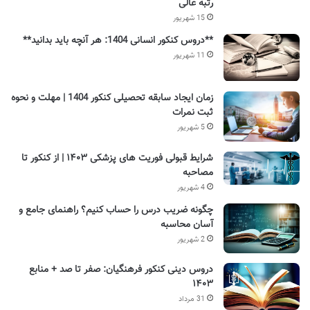
رتبه عالی
15 شهریور
**دروس کنکور انسانی 1404: هر آنچه باید بدانید**
11 شهریور
زمان ایجاد سابقه تحصیلی کنکور 1404 | مهلت و نحوه
ثبت نمرات
5 شهریور
شرایط قبولی فوریت های پزشکی ۱۴۰۳ | از کنکور تا
مصاحبه
4 شهریور
چگونه ضریب درس را حساب کنیم؟ راهنمای جامع و
آسان محاسبه
2 شهریور
دروس دینی کنکور فرهنگیان: صفر تا صد + منابع
۱۴۰۳
31 مرداد