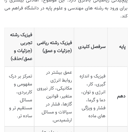
پیچیدگی ریاضیاتی بالاتری دارد. این موضوع، آمادگی بیشتری را
برای ورود به رشته های مهندسی و علوم پایه در دانشگاه فراهم می
کند.
فیزیک رشته
فیزیک رشته ریاضی
تجربی
پایه
سرفصل کلیدی
(جزئیات و عمق)
(جزئیات و
عمق/حذف)
عمق بیشتر در
فیزیک و اندازه
تمرکز بر درک
روابط انرژی
گیری، کار،
مفهومی و
مکانیکی، کار نیروی
انرژی و توان،
کاربردی،
دهم
متغیر، قوانین
دما و گرما،
مسائل
گازها، فشار در
فشار و ویژگی
مستقیم تر و
سیالات و مسائل
های ماده
ساده تر.
ارشمیدس.