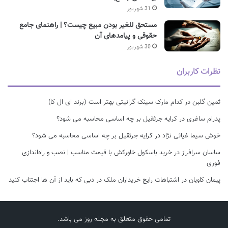
31 شهریور
مستحق للغیر بودن مبیع چیست؟ | راهنمای جامع
حقوقی و پیامدهای آن
30 شهریور
نظرات کاربران
ثمین گلبن
در
کدام مارک سینک گرانیتی بهتر است (برند ای ال کا)
پدرام ساغری
در
کرایه جرثقیل بر چه اساسی محاسبه می شود؟
خوش سیما غیاثی نژاد
در
کرایه جرثقیل بر چه اساسی محاسبه می شود؟
ساسان سرافراز
در
خرید باسکول خاورکش با قیمت مناسب | نصب و راه‌اندازی
فوری
پیمان کاویان
در
اشتباهات رایج خریداران ملک در دبی که باید از آن ها اجتناب کنید
تمامی حقوق متعلق به مجله روز می باشد.