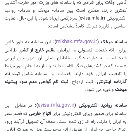
گاهی اوقات برای افرادی که با سامانه های وزارت امور خارجه آشنایی
کمتری دارند، ممکن است بین سامانه میخک و سامانه روادید
الکترونیکی (evisa.mfa.ir) سردرگمی ایجاد شود. با این حال، تفاوت
اساسی و کاربرد هر یک کاملاً مشخص است:
mikhak.mfa.gov.ir
سامانه میخک (
):
این سامانه به طور خاص
برای ارائه خدمات کنسولی به
ایرانیان مقیم خارج از کشور
طراحی
شده است. به عبارت دیگر، مخاطبان اصلی آن شهروندان ایرانی
هستند که در کشورهای دیگر اقامت دارند و نیاز به انجام امور مرتبط
با تابعیت ایرانی خود دارند. خدمات این سامانه شامل
ثبت نام
گذرنامه اینترنتی
، ثبت ازدواج،
ثبت نام گواهی عدم سوء پیشینه
میخک
و غیره می شود.
evisa.mfa.gov.ir
سامانه روادید الکترونیکی (
):
در مقابل، این
سامانه برای صدور ویزای الکترونیکی برای
اتباع خارجی
که قصد سفر
به ایران را دارند، راه اندازی شده است. هدف آن تسهیل فرآیند ورود
اتباع خارجی به ایران از طریق ارائه درخواست ویزا به صورت آنلاین