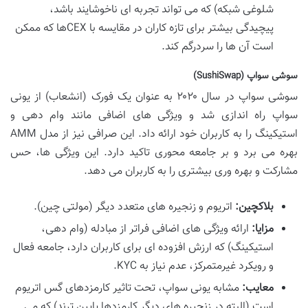
شلوغی شبکه) که می تواند تجربه ای ناخوشایند باشد،
پیچیدگی بیشتر برای تازه کاران در مقایسه با CEXها که ممکن
است آن ها را سردرگم کند.
سوشی سواپ (SushiSwap)
سوشی سواپ در سال ۲۰۲۰ به عنوان یک فورک (انشعاب) از یونی
سواپ راه اندازی شد و ویژگی های اضافی مانند وام دهی و
استیکینگ را به کاربران خود ارائه داد. این صرافی نیز از مدل AMM
بهره می برد و بر جامعه محوری تاکید دارد. این ویژگی ها، حس
مشارکت و بهره وری بیشتری را به کاربران می دهد.
بلاکچین:
اتریوم و زنجیره های متعدد دیگر (مولتی چین).
مزایا:
ارائه ویژگی های اضافی فراتر از مبادله (وام دهی،
استیکینگ) که ارزش افزوده ای برای کاربران دارد، جامعه فعال
و رویکرد غیرمتمرکز، عدم نیاز به KYC.
معایب:
مشابه یونی سواپ، تحت تاثیر کارمزدهای گس اتریوم
است (البته در زنجیره های دیگر کارمزدها پایین ترند) که می