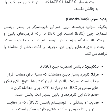
نسبت به سایر DEXها یا CEXها که می تواند کمی صبر کاربر را
به چالش بکشد.
پنکیک سواپ (PancakeSwap)
پنکیک سواپ برجسته ترین صرافی غیرمتمرکز بر بستر بایننس
اسمارت چین (BSC) است. این DEX با ارائه کارمزدهای پایین و
سرعت بالا، جایگاه ویژه ای در اکوسیستم دیفای پیدا کرده است.
سرعت و هزینه های پایین آن، تجربه ای لذت بخش از معامله را
فراهم می کند.
بلاکچین:
بایننس اسمارت چین (BSC).
مزایا:
کارمزد بسیار پایین معاملات که بسیار برای معامله گران
جذاب است، سرعت بالا در اجرای تراکنش ها، تنوع بالای توکن
های مبتنی بر BSC، عدم نیاز به KYC. برای معامله گران با
حجم بالا، این کارمزدهای پایین بسیار لذت بخش است.
معایب:
وابستگی به اکوسیستم بایننس (BSC)، که در مقایسه
با اتریوم، تا حدودی تمرکز بیشتری دارد و ممکن است برای