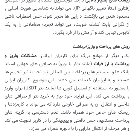
ریسک های بسیار بالایی
دارند. کوچکترین اشتباه یا تغییر در الگوهای
رفتاری (مثلاً تغییر ناگهانی IP)، می تواند به شناسایی هویت اصلی و
مسدود شدن بی بازگشت دارایی ها منجر شود. حس اضطراب ناشی
از نگرانی بابت کشف هویت، می تواند تجربه معاملاتی را به یک
کابوس تبدیل کند و آرامش را از فرد بگیرد.
روش های پرداخت و واریز/برداشت
یکی دیگر از موانع بزرگ برای کاربران ایرانی،
مشکلات واریز و
برداشت با ارز فیات
(مانند دلار یا یورو) به صرافی های جهانی است.
بانک ها و سیستم های پرداخت بین المللی نیز تحت تاثیر تحریم ها
هستند و به ایرانیان خدمات نمی دهند. این موضوع، کاربران ایرانی
را مجبور به استفاده از استیبل کوین ها (مانند تتر USDT) برای واریز
و برداشت می کند. این فرآیند خود نیاز به خرید تتر از صرافی های
داخلی و انتقال آن به صرافی خارجی دارد که می تواند با کارمزدها و
ریسک های خاص خود همراه باشد. عدم دسترسی به گزینه های
پرداخت مستقیم، حس ناامنی و پیچیدگی را در کاربر تقویت می کند
و هر مرحله از انتقال دارایی را با دلهره همراه می سازد.