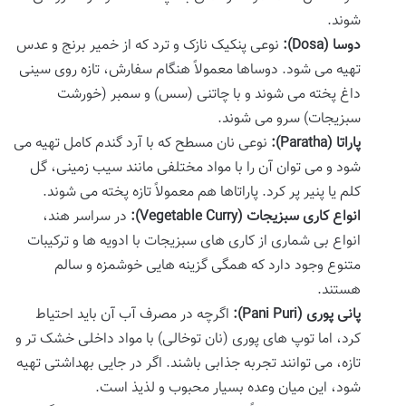
شوند.
دوسا (Dosa):
نوعی پنکیک نازک و ترد که از خمیر برنج و عدس
تهیه می شود. دوساها معمولاً هنگام سفارش، تازه روی سینی
داغ پخته می شوند و با چاتنی (سس) و سمبر (خورشت
سبزیجات) سرو می شوند.
پاراتا (Paratha):
نوعی نان مسطح که با آرد گندم کامل تهیه می
شود و می توان آن را با مواد مختلفی مانند سیب زمینی، گل
کلم یا پنیر پر کرد. پاراتاها هم معمولاً تازه پخته می شوند.
انواع کاری سبزیجات (Vegetable Curry):
در سراسر هند،
انواع بی شماری از کاری های سبزیجات با ادویه ها و ترکیبات
متنوع وجود دارد که همگی گزینه هایی خوشمزه و سالم
هستند.
پانی پوری (Pani Puri):
اگرچه در مصرف آب آن باید احتیاط
کرد، اما توپ های پوری (نان توخالی) با مواد داخلی خشک تر و
تازه، می توانند تجربه جذابی باشند. اگر در جایی بهداشتی تهیه
شود، این میان وعده بسیار محبوب و لذیذ است.