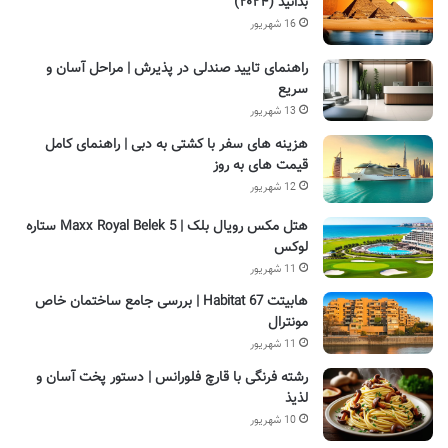
بدانید (۲۰۲۴)
16 شهریور
راهنمای تایید صندلی در پذیرش | مراحل آسان و
سریع
13 شهریور
هزینه های سفر با کشتی به دبی | راهنمای کامل
قیمت های به روز
12 شهریور
هتل مکس رویال بلک | Maxx Royal Belek 5 ستاره
لوکس
11 شهریور
هابیتت Habitat 67 | بررسی جامع ساختمان خاص
مونترال
11 شهریور
رشته فرنگی با قارچ فلورانس | دستور پخت آسان و
لذیذ
10 شهریور