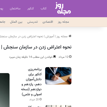
کتاب
کنکور
ساختمان
پو
مجله روز
اقتصادی
تندرستی
بین الملل
جامع
مجله روز
|
آموزش
|
نحوه اعتراض زدن در سازمان سنجش |
نحوه اعتراض زدن در سازمان سنجش | را
12 مرداد
خواندن این مطلب 14 دقیقه زمان میبرد
برنامه‌ریزی
کنکور برای
دانش‌آموزان
دهم، یازدهم و
دوازدهم (نسخه
اصولی و علمی)
20 خرداد