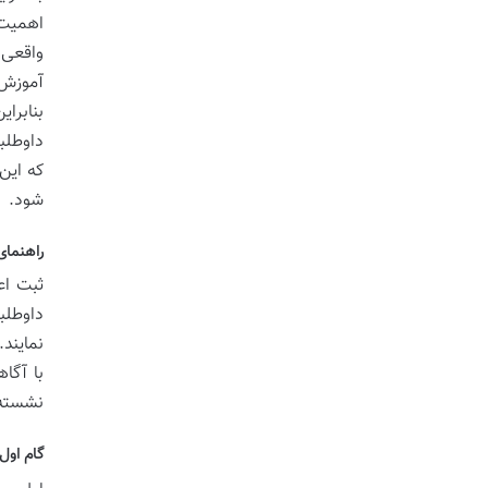
اهمیت 
واقعی 
آموزش 
بنابرا
داوطلب
که این
شود.
راهنمای
ثبت اع
داوطلب
نمایند
با آگا
نشسته 
گام اول