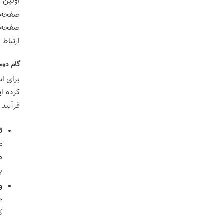
اولین
صفحه ا
صفحه ق
ارتباط
گام دوم
برای ا
کرده ای
فرآیند 
ث
ع
ط
ب
و
خ
ک