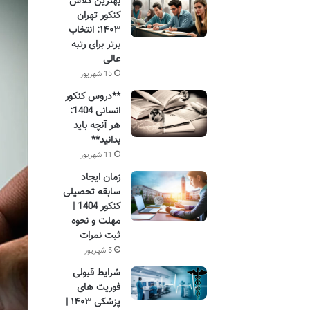
بهترین کلاس
کنکور تهران
۱۴۰۳: انتخاب
برتر برای رتبه
عالی
15 شهریور
**دروس کنکور
انسانی 1404:
هر آنچه باید
بدانید**
11 شهریور
زمان ایجاد
سابقه تحصیلی
کنکور 1404 |
مهلت و نحوه
ثبت نمرات
5 شهریور
شرایط قبولی
فوریت های
پزشکی ۱۴۰۳ |