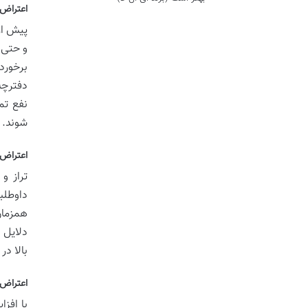
اعتراض 
پیش از
و حتی 
برخورد
دفترچه 
نفع تم
شوند.
اعتراض 
تراز و
داوطلب
همزمان
دلایل 
بالا در
اعتراض 
با افز