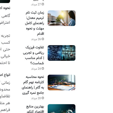
27 مرداد
نحوه ا
زمان ثبت نام
گاهی پ
ترمیم معدل:
اعتراض
راهنمای کامل
مهلت و نحوه
اقدام
تجربه 
26 مرداد
کسب شد
تفاوت فیزیک
حتی اب
ریاضی و تجربی
خیالی آ
| کدام مناسب
تا احتم
شماست؟
24 مرداد
انواع ا
نحوه محاسبه
کارنامه نهم گام
زمانی 
به گام | راهنمای
محدود 
جامع نمره گیری
تقاضای
20 مرداد
هر متق
بهترین منابع
فراهم 
اقتصاد کنکور