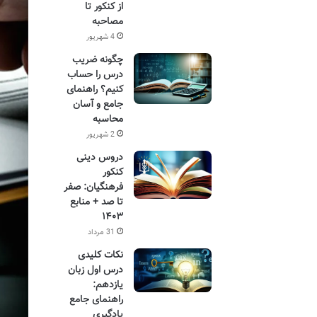
از کنکور تا
مصاحبه
4 شهریور
چگونه ضریب
درس را حساب
کنیم؟ راهنمای
جامع و آسان
محاسبه
2 شهریور
دروس دینی
کنکور
فرهنگیان: صفر
تا صد + منابع
۱۴۰۳
31 مرداد
نکات کلیدی
درس اول زبان
یازدهم:
راهنمای جامع
یادگیری