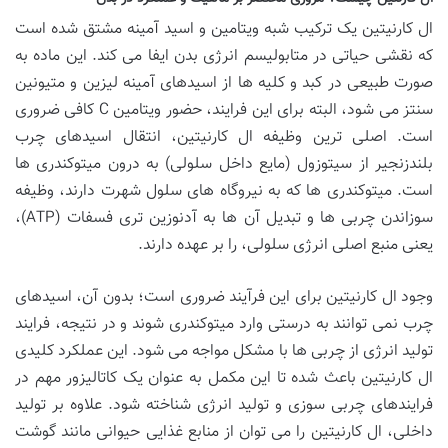
ال کارنیتین یک ترکیب شبه ویتامین و اسید آمینه مشتق شده است
که نقشی حیاتی در متابولیسم انرژی بدن ایفا می کند. این ماده به
صورت طبیعی در کبد و کلیه ها از اسیدهای آمینه لیزین و متیونین
سنتز می شود، البته برای این فرایند، حضور ویتامین C کافی ضروری
است. اصلی ترین وظیفه ال کارنیتین، انتقال اسیدهای چرب
بلندزنجیر از سیتوزول (مایع داخل سلولی) به درون میتوکندری ها
است. میتوکندری ها که به نیروگاه های سلول شهرت دارند، وظیفه
سوزاندن چربی ها و تبدیل آن ها به آدنوزین تری فسفات (ATP)،
یعنی منبع اصلی انرژی سلولی، را بر عهده دارند.
وجود ال کارنیتین برای این فرآیند ضروری است؛ بدون آن، اسیدهای
چرب نمی توانند به درستی وارد میتوکندری شوند و در نتیجه، فرایند
تولید انرژی از چربی ها با مشکل مواجه می شود. این عملکرد کلیدی
ال کارنیتین باعث شده تا این مکمل به عنوان یک کاتالیزور مهم در
فرایندهای چربی سوزی و تولید انرژی شناخته شود. علاوه بر تولید
داخلی، ال کارنیتین را می توان از منابع غذایی حیوانی مانند گوشت