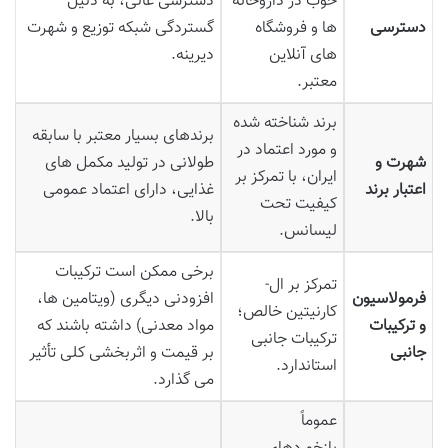
خوب در داروخانه
دسترسی عالی، به دلیل
دسترسی
ها و فروشگاه
گستردگی شبکه توزیع و شهرت
های آنلاین
دیرینه.
معتبر.
برند شناخته شده
برندهای بسیار معتبر با سابقه
و مورد اعتماد در
شهرت و
طولانی در تولید مکمل های
ایران، با تمرکز بر
اعتبار برند
غذایی، دارای اعتماد عمومی
کیفیت تحت
بالا.
لیسانس.
برخی ممکن است ترکیبات
تمرکز بر ال-
فرمولاسیون
افزودنی دیگری (ویتامین ها،
کارنیتین خالص؛
و ترکیبات
مواد معدنی) داشته باشند که
ترکیبات جانبی
جانبی
بر قیمت و اثربخشی کلی تأثیر
استاندارد.
می گذارد.
عموماً