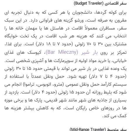
سفر اقتصادی (Budget Traveler)
برای کوله گردها، دانشجویان یا هر کسی که به دنبال تجربه ای
مقرون به صرفه است، ورشو گزینه های فراوانی دارد. در این سبک
سفر، مسافران معمولاً اقامت در هاستل ها یا مهمان خانه ها را
انتخاب می کنند که هزینه هر شب اقامت در یک تخت خوابگاه
مشترک بین ۳۰ تا ۷۰ زلوتی (حدود ۷ تا ۱۸ دلار) است. برای غذا،
بار شیر (Bar Mleczny)
تمرکز بر روی
، کیوسک های غذای
خیابانی، یا خرید مواد اولیه از سوپرمارکت ها و آشپزی شخصی است.
یک وعده غذایی در بار شیر می تواند با قیمتی حدود ۱۵ تا ۳۰ زلوتی
(حدود ۴ تا ۷ دلار) تهیه شود. حمل ونقل عمدتاً با استفاده از
سیستم کارآمد حمل ونقل عمومی (مترو، اتوبوس، تراموا) انجام می
شود که بلیط روزانه آن حدود ۱۵ زلوتی (حدود ۴ دلار) است. بازدید از
بسیاری از جاذبه های شهر مانند شهر قدیمی، پارک ها و برخی موزه
ها در روزهای خاص رایگان است، که به کاهش بیشتر هزینه ها
کمک می کند.
سفر متوسط (Mid-Range Traveler)