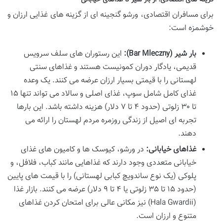
گزینه های اقتصادی: از بار شیر تا غذاهای خیابانی
برای مسافران اقتصادی، ورشو گنجینه ای از گزینه های غذایی ارزان و
خوشمزه است:
بار شیر (Bar Mleczny):
این رستوران های سلف سرویس
قدیمی، یادگار دوران کمونیست هستند و غذاهای سنتی
لهستانی را با قیمتی بسیار ارزان عرضه می کنند. یک وعده
غذای کامل شامل سوپ، غذای اصلی و سالاد می تواند تنها ۱۵
تا ۳۰ زلوتی (حدود ۴ تا ۷ دلار) هزینه داشته باشد. این بارها
تجربه ای اصیل از زندگی روزمره مردم لهستان را ارائه می
دهند.
غذاهای خیابانی:
در ورشو، کیوسک ها و کامیون های غذای
خیابانی متعددی وجود دارند که غذاهایی مانند کباب، فلافل، و
پلوکی (یک نوع ساندویچ کبابی لهستانی) را با قیمت های پایین
(حدود ۱۵ تا ۳۵ زلوتی یا ۴ تا ۹ دلار) عرضه می کنند. بازار غذا
(Hala Gwardii) نیز مکانی عالی برای امتحان کردن غذاهای
متنوع و ارزان است.