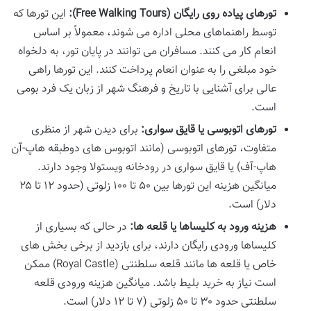
تورهای پیاده روی رایگان (Free Walking Tours):
این تورها که
توسط راهنماهای محلی اداره می شوند، معمولاً بر اساس
انعام کار می کنند. مسافران می توانند در پایان تور، به دلخواه
خود مبلغی را به عنوان انعام پرداخت کنند. این تورها راهی
عالی برای آشنایی با تاریخ و فرهنگ شهر از زبان یک فرد بومی
است.
تورهای اتوبوسی یا قایق سواری:
برای دیدن شهر از منظری
متفاوت، تورهای اتوبوسی (مانند اتوبوس های دوطبقه هاپ-آن
هاپ-آف) یا قایق سواری در رودخانه ویستولا وجود دارند.
میانگین هزینه این تورها بین ۵۰ تا ۱۰۰ زلوتی (حدود ۱۲ تا ۲۵
دلار) است.
هزینه ورود به کلیساها یا قلعه ها:
در حالی که بسیاری از
کلیساها ورودی رایگان دارند، برای بازدید از برخی بخش های
خاص یا قلعه ها مانند قلعه سلطنتی (Royal Castle) ممکن
است نیاز به خرید بلیط باشد. میانگین هزینه ورودی قلعه
سلطنتی حدود ۳۰ تا ۵۰ زلوتی (۷ تا ۱۲ دلار) است.