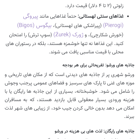
زلوتی (۲ تا ۴ دلار) قیمت دارد.
پیروگی
غذاهای سنتی لهستانی:
حتماً غذاهایی مانند
(Pierogi)
بیگوس (Bigos)
(پیراشکی های لهستانی)،
ژورک (Żurek)
(خورش شکارچی)، و
(سوپ ترش) را امتحان
کنید. این غذاها نه تنها خوشمزه هستند، بلکه در رستوران های
محلی با قیمت مناسبی یافت می شوند.
جاذبه های ورشو: تفریحاتی برای هر بودجه
ورشو شهری پر از جاذبه های دیدنی است که از مکان های تاریخی و
موزه های غنی تا پارک های سرسبز و فضاهای عمومی پرجنب وجوش
را شامل می شود. خوشبختانه، بسیاری از این جاذبه ها رایگان یا با
هزینه ورودی بسیار معقولی قابل بازدید هستند، که به مسافران
امکان می دهد بدون خالی کردن جیب خود، از زیبایی های شهر لذت
ببرند.
جاذبه های رایگان: لذت های بی هزینه در ورشو