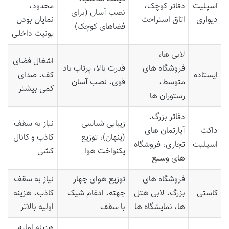
اسپلیت
دفاتر کوچک،
محدود،
نصب آسان (برای
دیواری
اتاق استراحت
نمایان بودن
فضاهای کوچک)
یونیت داخلی
لابی ها،
اشغال فضای
فروشگاه های
قدرت بالا، پرتاب باد
ایستاده
کف، صدای
متوسط،
قوی، نصب آسان
کمی بیشتر
رستوران ها
دفاتر بزرگ،
زیبایی شناسی
نیاز به سقف
داکت
آپارتمان های
(پنهان)، توزیع
کاذب و کانال
اسپلیت
تجاری، فروشگاه
یکنواخت هوا
کشی
های وسیع
فروشگاه های
توزیع هوای چهار
نیاز به سقف
کاستی
بزرگ، لابی هتل
جهته، ادغام شیک
کاذب، هزینه
ها، نمایشگاه ها
با سقف
اولیه بالاتر
هزینه اولیه