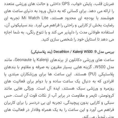
ضربان قلب، پایش خواب، GPS داخلی و حالت های ورزشی متعدد
را ارائه می دهد. برای کسانی که به دنبال ورود به دنیای ساعت های
هوشمند با بودجه ای محدود هستند، Mi Watch Lite تجربه ای
رضایت بخش از کارایی و راحتی را فراهم می آورد. بند سیلیکونی آن،
استفاده طولانی مدت را دلپذیر می کند و با تنوع رنگی، به شما اجازه
می دهد تا استایل خود را شخصی سازی کنید.
بررسی مدل 9:
Decathlon / Kalenji W500 (بند پلاستیکی)
ساعت های ورزشی دکاتلون از برندهای Kalenji یا Geonaute، مانند
مدل W500، گزینه هایی بسیار مقرون به صرفه و مقاوم با بندهای
پلاستیکی (PU) هستند. این ساعت ها برای ورزشکاران مبتدی یا
افرادی که به دنبال یک ساعت ساده و با دوام برای فعالیت های
روزمره و ورزشی سبک هستند، ایده آل است. ویژگی هایی مانند
کرونومتر، تایمر و مقاومت در برابر آب از نکات قوت آن است. حس
سبکی و کارایی بدون پیچیدگی، تجربه ای بی دردسر را برای کاربران
فراهم می آورد و این ساعت را به یک همراه وفادار در فعالیت های
بدنی تبدیل می کند.