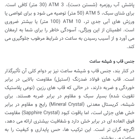
پاشش آب روزمره (شستن دست)، 3 ATM (30 متر) کافی است.
برای شنای سبک، 5 ATM (50 متر) توصیه می شود و برای غواصی یا
ورزش های آبی جدی تر، 10 ATM (100 متر) یا بیشتر ضروری
است. اطمینان از این ویژگی، آسودگی خاطر را برای شما به ارمغان
می آورد و از آسیب رسیدن به ساعت در شرایط مرطوب جلوگیری می
کند.
جنس قاب و شیشه ساعت
در کنار بند، جنس قاب و شیشه ساعت نیز بر دوام کلی آن تأثیرگذار
است. قاب های فولاد ضدزنگ (استیل) مقاومت بالایی در برابر
خوردگی و ضربه دارند، در حالی که قاب های رزین (نوعی پلاستیک
تقویت شده) بسیار سبک و مقاوم در برابر ضربه هستند. برای
شیشه، کریستال معدنی (Mineral Crystal) رایج و مقاوم در برابر
خش های جزئی است، اما یاقوت کبود (Sapphire Crystal) مقاومت
فوق العاده ای در برابر خش دارد و شفافیت بیشتری ارائه می دهد،
اگرچه گران تر است. این ترکیب ها، حس پایداری و کیفیت را به
ساعت می بخشند.