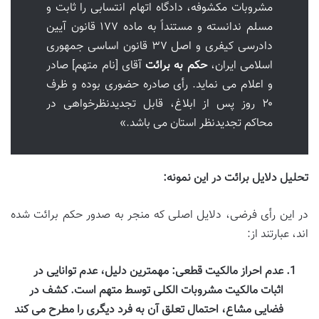
مشروبات مکشوفه، دادگاه اتهام انتسابی را ثابت و
مسلم ندانسته و مستنداً به ماده ۱۷۷ قانون آیین
دادرسی کیفری و اصل ۳۷ قانون اساسی جمهوری
اسلامی ایران،
حکم به برائت
آقای [نام متهم] صادر
و اعلام می نماید. رأی صادره حضوری بوده و ظرف
۲۰ روز پس از ابلاغ، قابل تجدیدنظرخواهی در
محاکم تجدیدنظر استان می باشد.»
تحلیل دلایل برائت در این نمونه:
در این رأی فرضی، دلایل اصلی که منجر به صدور حکم برائت شده
اند، عبارتند از:
عدم احراز مالکیت قطعی:
مهمترین دلیل، عدم توانایی در
اثبات مالکیت مشروبات الکلی توسط متهم است. کشف در
فضایی مشاع، احتمال تعلق آن به فرد دیگری را مطرح می کند