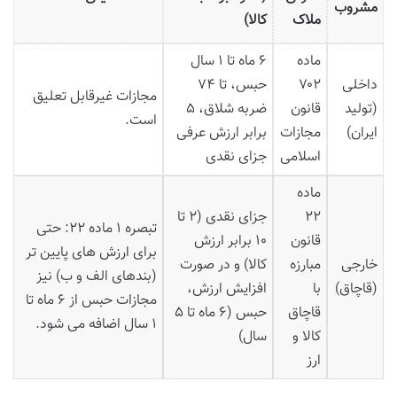
مشروب
ملاک
کالا)
ماده
۶ ماه تا ۱ سال
داخلی
۷۰۲
حبس، تا ۷۴
مجازات غیرقابل تعلیق
(تولید
قانون
ضربه شلاق، ۵
است.
ایران)
مجازات
برابر ارزش عرفی
اسلامی
جزای نقدی
ماده
۲۲
جزای نقدی (۲ تا
تبصره ۱ ماده ۲۲: حتی
قانون
۱۰ برابر ارزش
برای ارزش های پایین تر
خارجی
مبارزه
کالا) و در صورت
(بندهای الف و ب) نیز
(قاچاق)
با
افزایش ارزش،
مجازات حبس از ۶ ماه تا
قاچاق
حبس (۶ ماه تا ۵
۱ سال اضافه می شود.
کالا و
سال)
ارز