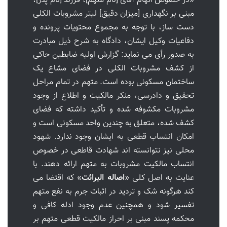
«در خصوص اتهام آقای [نام متهم]، فرزند [نام پدر]،
مبنی بر نگهداری [میزان دقیق] لیتر مشروبات الکلی
دست ساز، با توجه به مجموع محتویات پرونده و
دفاعیات وکیل ایشان، دادگاه به شرح ذیل مبادرت
به صدور رأی می نماید: گزارش اولیه ضابطین حاکی
از کشف مشروبات الکلی در فضای مشاع یک
ساختمان مسکونی بوده است. متهم در تمام مراحل
تحقیق و دادرسی، منکر مالکیت و اطلاع از وجود
مشروبات مکشوفه شده و تأکید داشته که فضای
کشف شده، متعلق به چندین واحد مسکونی است و
امکان انتساب قطعی به ایشان وجود ندارد. شهود
محلی نیز نتوانسته اند شهادت قاطعی در خصوص
انتساب مالکیت مشروبات به متهم ارائه دهند. با
عنایت به اصل کلی «
اصاله البرائت
» که اقتضا می
کند هرگونه شک و تردید در اثبات جرم به نفع متهم
تفسیر شود و همچنین عدم وجود ادله کافی و
محکمه پسند مبنی بر احراز مالکیت قطعی متهم بر