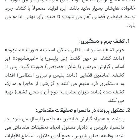
کند که اطلاع از آن ها می تواند برای افراد درگیر در این موارد یا
خانواده هایشان بسیار مفید باشد. این فرایند معمولاً با کشف جرم
توسط ضابطین قضایی آغاز می شود و تا صدور رأی نهایی ادامه می
یابد.
کشف جرم و دستگیری:
جرم کشف مشروبات الکلی ممکن است به صورت «مشهود»
(مانند کشف در حین گشت زنی پلیس) یا «غیرمشهود» (بر
اساس گزارش مردمی یا شاکی خصوصی) صورت گیرد. پس از
کشف، ضابطین قضایی (مانند پلیس و نیروی انتظامی) اقدام
به دستگیری فرد متهم می کنند و گزارشی از ماجرا و مدارک
کشف شده (مانند میزان مشروب، نوع آن و محل کشف) تهیه
می کنند.
تشکیل پرونده در دادسرا و تحقیقات مقدماتی:
پرونده به همراه گزارش ضابطین به دادسرا ارسال می شود. در
دادسرا، بازپرس یا دادیار مسئول انجام تحقیقات مقدماتی می
شود. وظیفه اصلی بازپرس، جمع آوری دلایل، استماع اظهارات