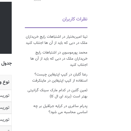
نظرات کاربران
تینا امیربختیار
در
اشتباهات رایج خریداران
ملک در دبی که باید از آن ها اجتناب کنید
محمد پورموسوی
در
اشتباهات رایج
خریداران ملک در دبی که باید از آن ها
جدول هزی
اجتناب کنید
رعنا گلبان
در
کیپ اپتیفاین چیست؟
استفاده از کیپ اپتیفاین در ماینکرفت
نوع وی
ثمین گلبن
در
کدام مارک سینک گرانیتی
توریس
بهتر است (برند ای ال کا)
پدرام ساغری
در
کرایه جرثقیل بر چه
توریس
اساسی محاسبه می شود؟
توریس