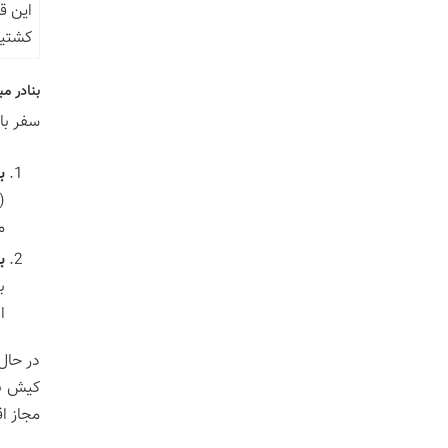
این ق
کشتیر
بنادر مب
سفر با 
ب
م
ب
ا
در حال
کیش به
مجاز اق