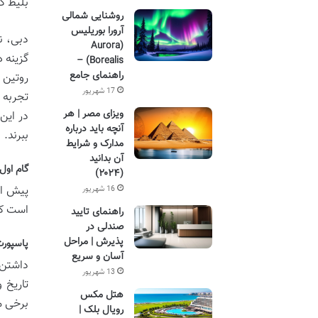
بلیط ک
روشنایی شمالی
آرورا بوریلیس
دبی، ن
(Aurora
گزینه ه
Borealis) –
راهنمای جامع
روتین 
17 شهریور
تجربه 
ویزای مصر | هر
در این
آنچه باید درباره
ببرند.
مدارک و شرایط
آن بدانید
گام اول
(۲۰۲۴)
پیش از
16 شهریور
است که
راهنمای تایید
صندلی در
پذیرش | مراحل
پاسپورت
آسان و سریع
داشتن 
13 شهریور
تاریخ 
هتل مکس
برخی م
رویال بلک |