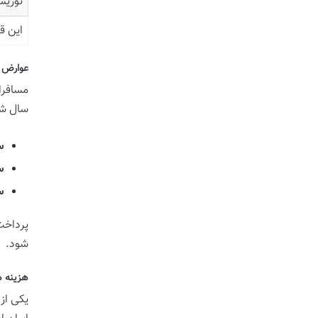
توریس
این ق
عوارض خ
مسافرا
سال شم
سف
سف
س
پرداخت
شود.
هزینه ه
یکی از