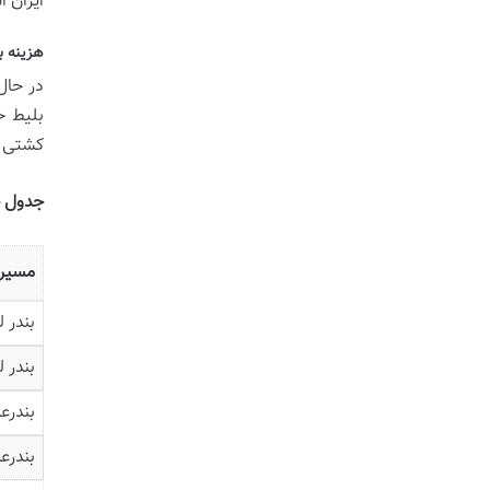
ایران 
هزینه ب
در حال
بلیط خ
کشتی، 
جدول جا
مسیر
بندر ل
بندر ل
بندرع
بندرع