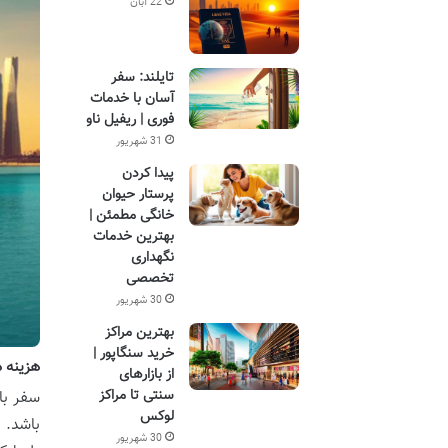
22 آبان
تایلند: سفر
آسان با خدمات
فوری | ریفیل ناو
31 شهریور
پیدا کردن
پرستار حیوان
خانگی مطمئن |
بهترین خدمات
نگهداری
تخصصی
30 شهریور
بهترین مراکز
خرید سنگاپور |
هزینه ه
از بازارهای
سنتی تا مراکز
سفر با
لوکس
باشد. 
30 شهریور