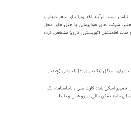
الزامی است. فرآیند اخذ ویزا برای سفر دریایی،
 معتبر، شرکت های هواپیمایی یا هتل های محل
 و مدت اقامتشان (توریستی، کاری) مشخص کرده
۱، ۳۰ یا ۶۰ روزه) یا بلندمدت، ویزای سینگل (یک بار ورود) یا مولتی (چندبار
 شده پاسپورت با حداقل ۶ ماه اعتبار، تصویر اسکن شده کارت ملی و شناسنامه، یک
لی مانند تمکن مالی، رزرو هتل و بلیط