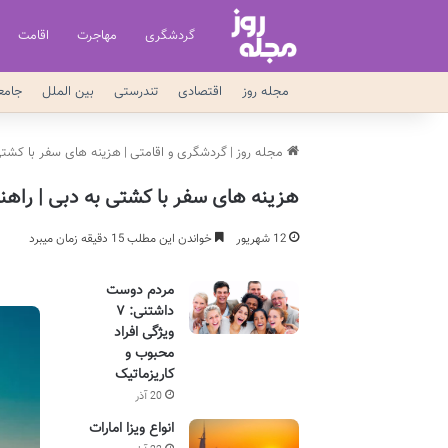
گردشگری
مهاجرت
اقامت
مجله روز
اقتصادی
تندرستی
بین الملل
جامع
مجله روز
|
گردشگری و اقامتی
|
هزینه های سفر با کشتی
هزینه های سفر با کشتی به دبی | راهن
12 شهریور
خواندن این مطلب 15 دقیقه زمان میبرد
مردم دوست
داشتنی: ۷
ویژگی افراد
محبوب و
کاریزماتیک
20 آذر
انواع ویزا امارات