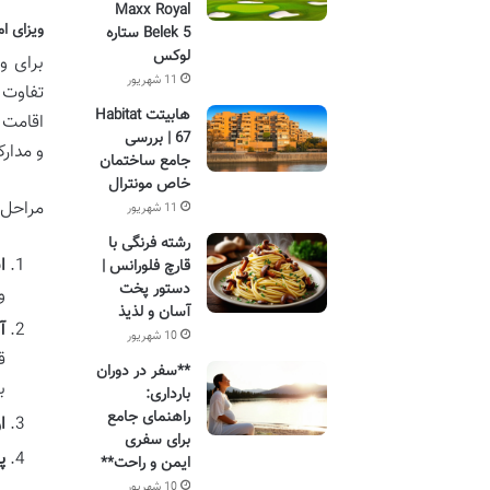
Maxx Royal
ویزای ا
Belek 5 ستاره
لوکس
برای و
11 شهریور
تفاوت 
هابیتت Habitat
اقامت 
67 | بررسی
و مدارک
جامع ساختمان
خاص مونترال
مراحل ک
11 شهریور
رشته فرنگی با
ا
قارچ فلورانس |
دستور پخت
و
آسان و لذیذ
آ
10 شهریور
ق
**سفر در دوران
ب
بارداری:
راهنمای جامع
ا
برای سفری
پ
ایمن و راحت**
10 شهریور