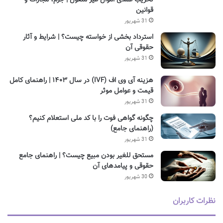
تخریب عمدی اموال غیر منقول | جرم، مجازات و
قوانین
31 شهریور
استرداد بخشی از خواسته چیست؟ | شرایط و آثار
حقوقی آن
31 شهریور
هزینه آی وی اف (IVF) در سال ۱۴۰۳ | راهنمای کامل
قیمت و عوامل موثر
31 شهریور
چگونه گواهی فوت را با کد ملی استعلام کنیم؟
(راهنمای جامع)
31 شهریور
مستحق للغیر بودن مبیع چیست؟ | راهنمای جامع
حقوقی و پیامدهای آن
30 شهریور
نظرات کاربران