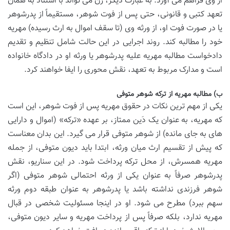
از وی فراهم می آورد. به عبارت دیگر، زن می تواند با استناد به همان
تعهد کتبی و قانونی، حتی پس از فوت شوهر، مستقیماً از پدرشوهر
یا در صورت فوت او، از ورثه وی (تا سقف اموال به ارث رسیده) مهریه
خود را مطالبه کند. روند اجرایی در این حالت شامل تنظیم و تقدیم
دادخواست مطالبه مهریه علیه پدرشوهر یا ورثه او در دادگاه خانواده
است و مدارک مربوط به تعهد، نقش محوری را ایفا خواهند کرد.
ب) مطالبه مهریه از ترکه شوهر متوفی
یکی از مهم ترین نکات در حقوق مهریه پس از فوت شوهر، این است
که مهریه، به عنوان یک دَین ممتاز، بر عهده «ترکه» (اموال و دارایی
های به جای مانده) از شوهر متوفی قرار می گیرد. این بدان معناست
که پیش از تقسیم ارث میان ورثه، ابتدا باید دیون متوفی، از جمله
مهریه همسرش، از محل ترکه پرداخت شود. در این سناریو، نقش
پدرشوهر صرفاً به عنوان یکی از ورثه احتمالی شوهر متوفی (اگر
شوهر فرزندی نداشته باشد یا پدرشوهر به عنوان طبقه دوم ورثه
سهم ببرد) مطرح می شود. او در اینجا مسئولیت شخصی در قبال
مهریه ندارد، بلکه صرفاً پس از پرداخت مهریه و سایر دیون متوفی،