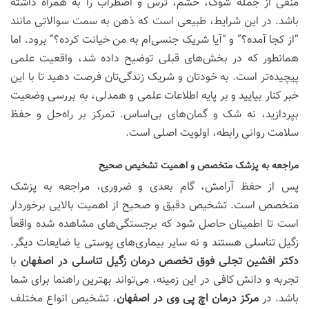
منفی از جمله شوک، خشم، ترس و اضطراب را به همراه داشته
باشد. در این شرایط، طبیعی است که ذهن به سمت سوالاتی مانند
“از کجا آمده؟” و “آیا شریک جنسی‌ام به من خیانت کرده؟” برود. اما
همانطور که در بخش‌های قبلی توضیح داده شد، واقعیت علمی
پیچیده‌تر است. به خودتان و شریک زندگی‌تان فرصت دهید تا با این
خبر کنار بیایید و بر پایه اطلاعات علمی و همدلی، به بررسی وضعیت
بپردازید، نه شک و گمان‌های بی‌اساس. تمرکز بر راه‌حل و حفظ
سلامت روانی رابطه، اولویت اصلی است.
مراجعه به پزشک متخصص و اهمیت تشخیص صحیح
پس از حفظ آرامش، گام بعدی و ضروری، مراجعه به پزشک
متخصص است. تشخیص دقیق و صحیح از اهمیت بالایی برخوردار
است تا اطمینان حاصل شود که برجستگی‌های مشاهده شده واقعاً
زگیل تناسلی هستند و نه سایر بیماری‌های پوستی یا ضایعات دیگر.
دکتر افشین تجلی فوق تخصص درمان زگیل تناسلی در اصفهان
با
تجربه و دانش کافی در این زمینه، می‌تواند بهترین راهنما برای شما
باشد. در
مرکز درمان اچ پی وی در اصفهان
، تشخیص انواع مختلف