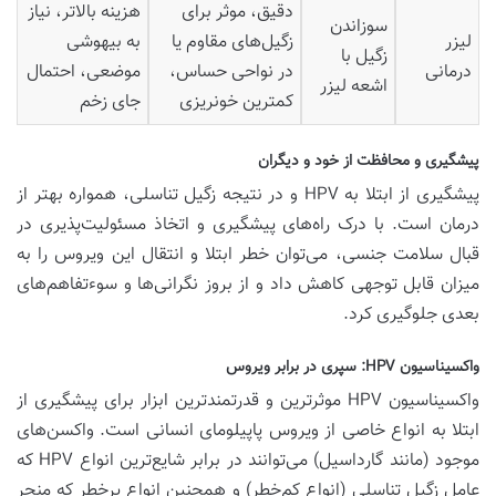
دقیق، موثر برای
هزینه بالاتر، نیاز
سوزاندن
لیزر
زگیل‌های مقاوم یا
به بیهوشی
زگیل با
درمانی
در نواحی حساس،
موضعی، احتمال
اشعه لیزر
کمترین خونریزی
جای زخم
پیشگیری و محافظت از خود و دیگران
پیشگیری از ابتلا به HPV و در نتیجه زگیل تناسلی، همواره بهتر از
درمان است. با درک راه‌های پیشگیری و اتخاذ مسئولیت‌پذیری در
قبال سلامت جنسی، می‌توان خطر ابتلا و انتقال این ویروس را به
میزان قابل توجهی کاهش داد و از بروز نگرانی‌ها و سوءتفاهم‌های
بعدی جلوگیری کرد.
واکسیناسیون HPV: سپری در برابر ویروس
واکسیناسیون HPV موثرترین و قدرتمندترین ابزار برای پیشگیری از
ابتلا به انواع خاصی از ویروس پاپیلومای انسانی است. واکسن‌های
موجود (مانند گارداسیل) می‌توانند در برابر شایع‌ترین انواع HPV که
عامل زگیل تناسلی (انواع کم‌خطر) و همچنین انواع پرخطر که منجر