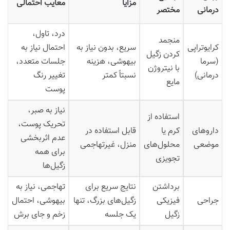
مزایا
معایب احتمالی
درمانی
مختصر
درد، تاول،
منجمد
کرایوتراپی
سریع، بدون نیاز به
احتمال نیاز به
کردن زگیل
(سرما
بیهوشی، هزینه
جلسات متعدد،
با نیتروژن
درمانی)
نسبتاً کمتر
تغییر رنگ
مایع
پوست
نیاز به صبر،
استفاده از
تحریک پوست،
داروهای
کرم یا
قابل استفاده در
عدم اثربخشی
موضعی
محلول‌های
منزل، غیرتهاجمی
برای همه
تجویزی
زگیل‌ها
برداشتن
نتایج سریع برای
تهاجمی، نیاز به
جراحی
فیزیکی
زگیل‌های بزرگ، تنها
بیهوشی، احتمال
زگیل
یک جلسه
زخم و جای برش