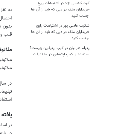
کاوه کاشانی نژاد
در
اشتباهات رایج
به نقل
خریداران ملک در دبی که باید از آن ها
اجتناب کنید
احتمال
شکیب عادلی پور
در
اشتباهات رایج
بدون ن
خریداران ملک در دبی که باید از آن ها
قلب و 
اجتناب کنید
پدرام هراتیان
در
کیپ اپتیفاین چیست؟
ملاتو
استفاده از کیپ اپتیفاین در ماینکرفت
ملاتون
ملاتون
در سال
تبلیغا
استفاد
یافته
در باز