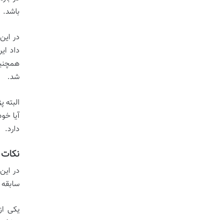
باشد.
در این
شد.
البته 
آیا خو
دارد.
نکات 
سابقه 
یکی از