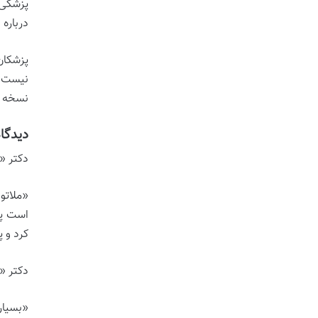
پزشکی 
درباره
نیست و
نسخه پ
دیدگا
دکتر «ا
«ملاتو
است پی
کرد و 
دکتر «
«بسیار