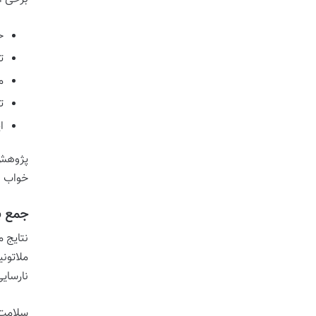
ح
ت
م
ت
ا
پژوهش 
خواب ب
جمع ب
نتایج 
ملاتون
نارسای
سلامت 