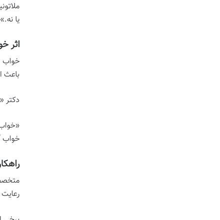
ملاتونی
یا نه.»
اثر خ
خواب ن
باعث ا
دکتر «
«خواب 
خواب آ
راهکا
متخصصا
رعایت 
برخی ا