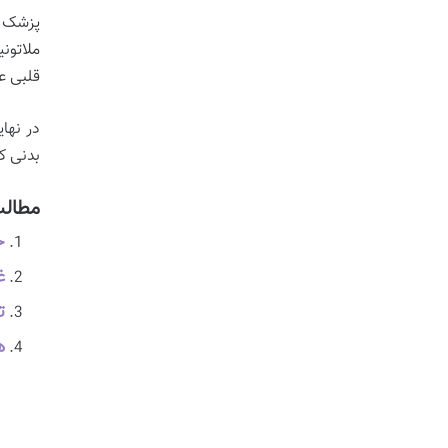
پزشک م
ملاتون
قلبی ع
در نها
بدنی ک
مطالب
خ
غ
ت
ه