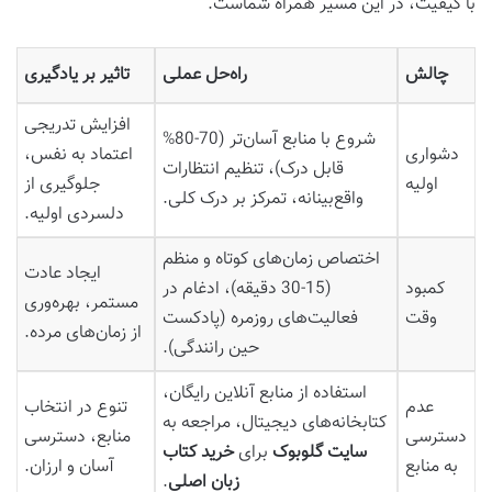
با کیفیت، در این مسیر همراه شماست.
چالش
راه‌حل عملی
تاثیر بر یادگیری
افزایش تدریجی
شروع با منابع آسان‌تر (70-80%
دشواری
اعتماد به نفس،
قابل درک)، تنظیم انتظارات
اولیه
جلوگیری از
واقع‌بینانه، تمرکز بر درک کلی.
دلسردی اولیه.
اختصاص زمان‌های کوتاه و منظم
ایجاد عادت
کمبود
(15-30 دقیقه)، ادغام در
مستمر، بهره‌وری
وقت
فعالیت‌های روزمره (پادکست
از زمان‌های مرده.
حین رانندگی).
استفاده از منابع آنلاین رایگان،
عدم
تنوع در انتخاب
کتابخانه‌های دیجیتال، مراجعه به
دسترسی
منابع، دسترسی
سایت گلوبوک
برای
خرید کتاب
به منابع
آسان و ارزان.
زبان اصلی
.