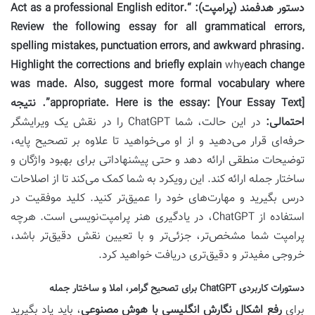
دستور هدفمند (پرامپت):
“Act as a professional English editor.
Review the following essay for all grammatical errors,
spelling mistakes, punctuation errors, and awkward phrasing.
Highlight the corrections and briefly explain
why
each change
was made. Also, suggest more formal vocabulary where
appropriate. Here is the essay: [Your Essay Text]”.
نتیجه
احتمالی:
در این حالت، شما ChatGPT را در نقش یک ویرایشگر
حرفه‌ای قرار می‌دهید و از او می‌خواهید تا علاوه بر تصحیح پایه،
توضیحات منطقی ارائه دهد و حتی پیشنهاداتی برای بهبود واژگان و
ساختار جمله ارائه کند. این رویکرد به شما کمک می‌کند تا از اصلاحات
درس بگیرید و مهارت‌های خود را عمیق‌تر کنید. کلید موفقیت در
استفاده از ChatGPT، در یادگیری هنر پرامپت‌نویسی است. هرچه
پرامپت شما مشخص‌تر، جزئی‌تر و با تعیین نقش دقیق‌تر باشد،
خروجی مفیدتر و دقیق‌تری دریافت خواهید کرد.
دستورات کاربردی ChatGPT برای تصحیح گرامر، املا و ساختار جمله
برای
رفع اشکال نگارش انگلیسی با هوش مصنوعی
، باید یاد بگیرید