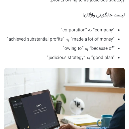
profits owing to its judicious strategy.”
لیست جایگزینی واژگان:
“company” به “corporation”
“made a lot of money” به “achieved substantial profits”
“because of” به “owing to”
“good plan” به “judicious strategy”