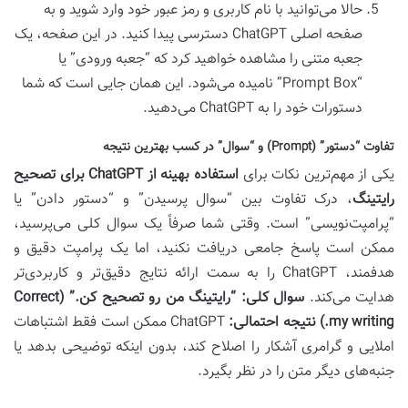
حالا می‌توانید با نام کاربری و رمز عبور خود وارد شوید و به
صفحه اصلی ChatGPT دسترسی پیدا کنید. در این صفحه، یک
جعبه متنی را مشاهده خواهید کرد که “جعبه ورودی” یا
“Prompt Box” نامیده می‌شود. این همان جایی است که شما
دستورات خود را به ChatGPT می‌دهید.
تفاوت “دستور” (Prompt) و “سوال” در کسب بهترین نتیجه
یکی از مهم‌ترین نکات برای
استفاده بهینه از ChatGPT برای تصحیح
رایتینگ
، درک تفاوت بین “سوال پرسیدن” و “دستور دادن” یا
“پرامپت‌نویسی” است. وقتی شما صرفاً یک سوال کلی می‌پرسید،
ممکن است پاسخ جامعی دریافت نکنید، اما یک پرامپت دقیق و
هدفمند، ChatGPT را به سمت ارائه نتایج دقیق‌تر و کاربردی‌تر
هدایت می‌کند.
سوال کلی:
“رایتینگ من رو تصحیح کن.” (Correct
my writing.)
نتیجه احتمالی:
ChatGPT ممکن است فقط اشتباهات
املایی و گرامری آشکار را اصلاح کند، بدون اینکه توضیحی بدهد یا
جنبه‌های دیگر متن را در نظر بگیرد.