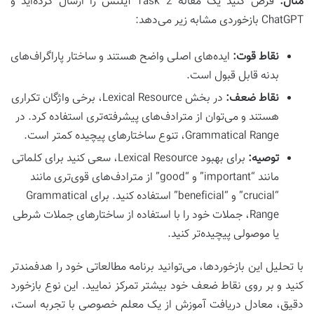
مثال:
فرض کنید یک مقاله Task 2 آیلتس را ارسال کرده‌اید و
ChatGPT بازخوردی مشابه زیر می‌دهد:
نقاط قوت:
ایده‌های اصلی واضح هستند و ساختار پاراگراف‌های
بدنه قابل قبول است.
نقاط ضعف:
در بخش Lexical Resource، برخی واژگان تکراری
هستند و می‌توان از مترادف‌های پیشرفته‌تری استفاده کرد. در
Grammatical Range، تنوع ساختارهای پیچیده کمتر است.
توصیه:
برای بهبود Lexical Resource، سعی کنید برای کلماتی
مانند “important” و “good” از مترادف‌های قوی‌تری مانند
“crucial” و “beneficial” استفاده کنید. برای Grammatical
Range، جملات خود را با استفاده از ساختارهای جملات شرطی
یا موصولی پیچیده‌تر کنید.
با تحلیل این بازخوردها، می‌توانید برنامه مطالعاتی خود را هدفمندتر
کنید و بر روی نقاط ضعف خود بیشتر تمرکز نمایید. این نوع بازخورد
دقیق، معادل دریافت آموزش از یک معلم خصوصی با تجربه است،