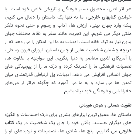
گسترش افق دید و درک عمیق تر از فرهنگ ها
هر اثر ادبی، محصول بستر فرهنگی و تاریخی خاص خود است. با
خواندن
کتابهای خارجی
، ما نه تنها یک داستان را دنبال می کنیم،
بلکه وارد جهان بینی، ارزش ها، آداب و رسوم و حتی نحوه تفکر
ملتی دیگر می شویم. این تجربه، مانند سفر به نقاط مختلف جهان
بدون نیاز به ترک خانه است. ادبیات به ما این امکان را می دهد که از
دریچه چشمان شخصیت هایی از چین باستان، اروپای قرون وسطی،
یا آمریکای لاتین معاصر به دنیا بنگریم. این مواجهه با تفاوت ها،
تعصبات فرهنگی ما را کمرنگ کرده و درک ما را از پیچیدگی های
جهان انسانی افزایش می دهد. ادبیات، پل ارتباطی قدرتمندی میان
تمدن ها می سازد و به ما می آموزد که چگونه فراتر از مرزهای
جغرافیایی و فرهنگی خود بیاندیشیم.
تقویت همدلی و هوش هیجانی
داستان ها، عمیق ترین ابزارهای بشری برای درک احساسات و انگیزه
های دیگران هستند. وقتی خود را جای یک شخصیت در یک
کتاب
خارجی
می گذاریم، رنج ها، شادی ها، تصمیمات و تردیدهای او را