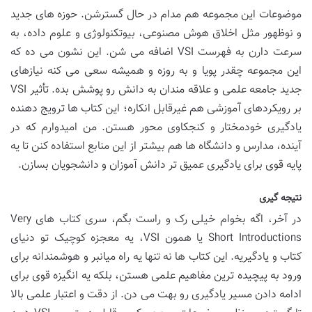
موضوعات این مجموعه هم مدام در حال گسترشن. حوزه های جدید
و نوظهور مثل اخلاق هوش مصنوعی، بیوتکنولوژی و علوم داده، به
سرعت دارن به فهرست VSI اضافه می شن. این نشون می ده که
این مجموعه چقدر پویا و به روزه و همیشه سعی می کنه نیازهای
جدید جامعه علمی و علاقه مندان به دانش رو پوشش بده. تأثیر VSI
بر رویکردهای آموزشی هم غیرقابل انکاره؛ این کتاب ها ترویج دهنده
یادگیری خودمختار و کنجکاوی محور هستن. من امیدوارم که در
آینده، مدارس و دانشگاه ها هم بیشتر از این منابع استفاده کنن تا یه
پایه قوی برای یادگیری عمیق تر دانش آموزان و دانشجویان بسازن.
نتیجه گیری
در آخر، اگه بخوام خیلی رک و راست بگم، سری کتاب های Very
Short Introductions یا همون VSI، یه معجزه کوچیک تو دنیای
کتاب و یادگیریه. این کتاب ها نه تنها یه راه میانبر و هوشمندانه برای
ورود به پیچیده ترین مفاهیم علمی هستن، بلکه یه انگیزه قوی برای
ادامه دادن مسیر یادگیری رو بهت می دن. از دقت و اعتبار علمی بالا