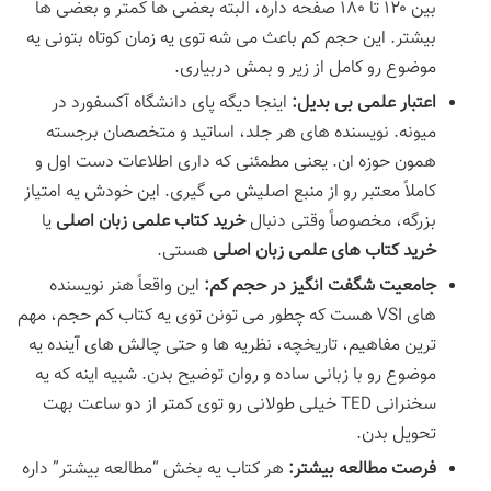
بین ۱۲۰ تا ۱۸۰ صفحه داره، البته بعضی ها کمتر و بعضی ها
بیشتر. این حجم کم باعث می شه توی یه زمان کوتاه بتونی یه
موضوع رو کامل از زیر و بمش دربیاری.
اعتبار علمی بی بدیل:
اینجا دیگه پای دانشگاه آکسفورد در
میونه. نویسنده های هر جلد، اساتید و متخصصان برجسته
همون حوزه ان. یعنی مطمئنی که داری اطلاعات دست اول و
کاملاً معتبر رو از منبع اصلیش می گیری. این خودش یه امتیاز
بزرگه، مخصوصاً وقتی دنبال
خرید کتاب علمی زبان اصلی
یا
خرید کتاب های علمی زبان اصلی
هستی.
جامعیت شگفت انگیز در حجم کم:
این واقعاً هنر نویسنده
های VSI هست که چطور می تونن توی یه کتاب کم حجم، مهم
ترین مفاهیم، تاریخچه، نظریه ها و حتی چالش های آینده یه
موضوع رو با زبانی ساده و روان توضیح بدن. شبیه اینه که یه
سخنرانی TED خیلی طولانی رو توی کمتر از دو ساعت بهت
تحویل بدن.
فرصت مطالعه بیشتر:
هر کتاب یه بخش “مطالعه بیشتر” داره