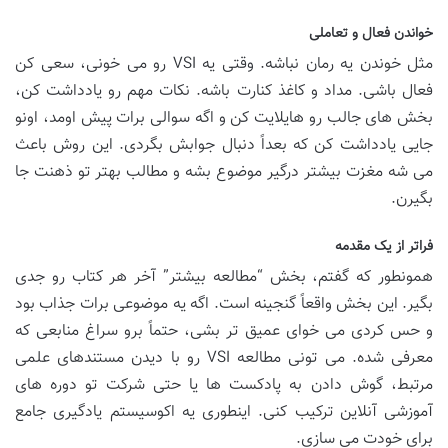
خواندن فعال و تعاملی
مثل خوندن یه رمان نباشه. وقتی یه VSI رو می خونی، سعی کن
فعال باشی. مداد و کاغذ کنارت باشه. نکات مهم رو یادداشت کن،
بخش های جالب رو هایلایت کن و اگه سوالی برات پیش اومد، اونو
جایی یادداشت کن که بعداً دنبال جوابش بگردی. این روش باعث
می شه مغزت بیشتر درگیر موضوع بشه و مطالب بهتر تو ذهنت جا
بگیرن.
فراتر از یک مقدمه
همونطور که گفتم، بخش “مطالعه بیشتر” آخر هر کتاب رو جدی
بگیر. این بخش واقعاً گنجینه است. اگه یه موضوعی برات جذاب بود
و حس کردی می خوای عمیق تر بشی، حتماً برو سراغ منابعی که
معرفی شده. می تونی مطالعه VSI رو با دیدن مستندهای علمی
مرتبط، گوش دادن به پادکست ها یا حتی شرکت تو دوره های
آموزشی آنلاین ترکیب کنی. اینطوری یه اکوسیستم یادگیری جامع
برای خودت می سازی.