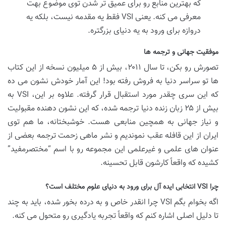
که بهترین منابع رو برای عمیق تر شدن توی موضوع بهت
معرفی می کنه. یعنی VSI فقط یه مقدمه نیست، بلکه یه
دروازه برای ورود به یه دنیای بزرگتره.
موفقیت جهانی و ترجمه ها
تصورش رو بکن، تا سال ۲۰۱۱، بیش از ۵ میلیون نسخه از این کتاب
ها تو سراسر دنیا به فروش رفته بود! این آمار خودش نشون می ده
که این سری چقدر مورد استقبال قرار گرفته. علاوه بر این، VSI به
بیش از ۲۵ زبان زنده دنیا ترجمه شده، که این نشون دهنده مقبولیت
و نیاز جهانی به همچین منابعی هست. خوشبختانه، ما هم توی
ایران از این قافله عقب نموندیم و نشر ماهی زحمت ترجمه بعضی از
عنوان های علمی و غیرعلمی این مجموعه رو با اسم “مختصرمفید”
کشیده که واقعاً کارشون قابل تحسینه.
چرا VSI انتخابی ایده آل برای ورود به دنیای علوم مختلف است؟
اگه بخوام بگم VSI چرا انقدر خاص و به درده بخور شده، باید به چند
تا دلیل اصلی اشاره کنم که واقعاً تجربه یادگیری رو متحول می کنه.