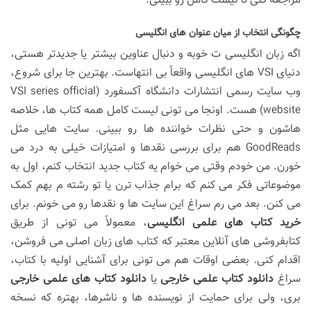
مراجعه کنی تا لیست کامل رو ببینی.
چگونگی انتخاب از میان عنوان های انگلیسی
اگه زبان انگلیسی ت خوبه و دنبال عناوین بیشتر یا جدیدتر هستی،
دنیای VSI های انگلیسی واقعاً بی انتهاست. بهترین جا برای شروع،
وب سایت رسمی انتشارات دانشگاه آکسفورد (VSI series official
website) هست. اونجا می تونی لیست کامل همه کتاب ها، خلاصه
هاشون و حتی نظرات خواننده ها رو ببینی. سایت هایی مثل
GoodReads هم برای بررسی نقدها و امتیازات خیلی به درد می
خورن. من خودم وقتی می خوام یه کتاب جدید انتخاب کنم، اول به
موضوعاتی فکر می کنم که برام جذاب ترن یا تو رشته م بهم کمک
می کنن. بعد می رم سراغ این سایت ها و نقدها رو می خونم. برای
خرید کتاب های علمی انگلیسی
، معمولاً می تونی از طریق
کتابفروشی های آنلاین معتبر که کتاب های زبان اصلی می فروشن،
اقدام کنی. بعضی اوقات هم می تونی برای آشنایی اولیه با کتاب،
سراغ
دانلود کتاب علمی خارجی
یا
دانلود کتاب های علمی خارجی
بری، ولی برای حمایت از نویسنده ها و ناشرها، بهتره که نسخه