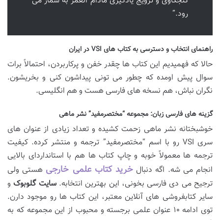
کنجکاوی و ترویج یادگیری مادام العمر به شمار می
رود.”
راهنمای انتخاب و دسترسی به کتاب های VSI در ایران
حالا که فهمیدیم این کتاب ها چقدر خفن و پرکاربردن، احتمالاً برات
سوال پیش اومده که چطور می تونی پیداشون کنی و بخریشون.
نگران نباش، هم نسخه های فارسی هست و هم انگلیسی.
گزینه های فارسی زبان: مجموعه “مختصرمفید” نشر ماهی
خوشبختانه نشر ماهی زحمت کشیده و تعداد زیادی از عنوان های
سری VSI رو با اسم “مختصرمفید” ترجمه و منتشر کرده. کیفیت
ترجمه ها معمولاً خوبه و چاپ کتاب ها هم با استانداردای بالایی
خرید کتاب علمی خارجی
انجام می شه. اگه دنبال
هستی ولی
ترجیح می دی فارسی بخونی، این بهترین انتخابه.
سایت گلوبوک
و
سایر کتابفروشی های آنلاین معتبر، این کتاب ها رو موجود دارن.
توی ادامه ۱۰ عنوان علمی برجسته و محبوب از این مجموعه که به