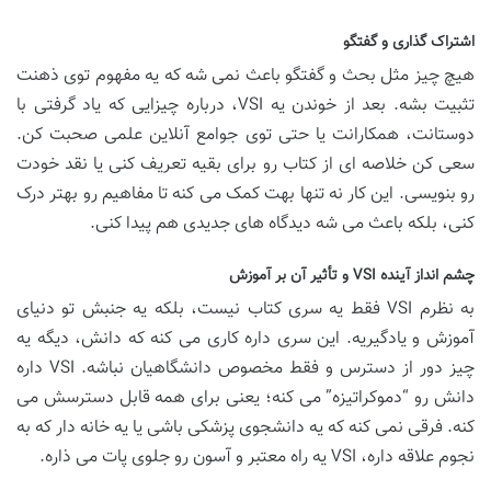
اشتراک گذاری و گفتگو
هیچ چیز مثل بحث و گفتگو باعث نمی شه که یه مفهوم توی ذهنت
تثبیت بشه. بعد از خوندن یه VSI، درباره چیزایی که یاد گرفتی با
دوستانت، همکارانت یا حتی توی جوامع آنلاین علمی صحبت کن.
سعی کن خلاصه ای از کتاب رو برای بقیه تعریف کنی یا نقد خودت
رو بنویسی. این کار نه تنها بهت کمک می کنه تا مفاهیم رو بهتر درک
کنی، بلکه باعث می شه دیدگاه های جدیدی هم پیدا کنی.
چشم انداز آینده VSI و تأثیر آن بر آموزش
به نظرم VSI فقط یه سری کتاب نیست، بلکه یه جنبش تو دنیای
آموزش و یادگیریه. این سری داره کاری می کنه که دانش، دیگه یه
چیز دور از دسترس و فقط مخصوص دانشگاهیان نباشه. VSI داره
دانش رو “دموکراتیزه” می کنه؛ یعنی برای همه قابل دسترسش می
کنه. فرقی نمی کنه که یه دانشجوی پزشکی باشی یا یه خانه دار که به
نجوم علاقه داره، VSI یه راه معتبر و آسون رو جلوی پات می ذاره.