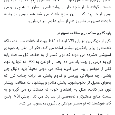
یه جوابی توی آستینش داره. از نظریه ریسمان و پیچیدگی های جهان
هستی گرفته تا تاریخچه دارو و روانشناسی انسان، همه چی رو می
تونی اینجا پیدا کنی. این تنوع باعث می شه هم بتونی تو رشته
خودت عمیق تر بشی و هم از سایر علوم سر دربیاری.
پایه گذاری محکم برای مطالعه عمیق تر
یکی از بزرگترین مزایای VSI اینه که فقط بهت اطلاعات نمی ده، بلکه
ذهنت رو برای یادگیری بیشتر آماده می کنه. فکر کن مثل یه دوره ی
آموزشی فشرده می مونه که توی کمتر از یه هفته، کل مباحث پایه
ای یه درس رو بهت یاد می ده. بعد از خوندن یه VSI، نه تنها یه فهم
کلی از موضوع پیدا می کنی، بلکه می دونی دقیقاً باید دنبال چی
باشی، چه سوالاتی بپرسی و کدوم بخش ها برات جذاب ترن که
بخوای عمیق تر بخونیشون. بخش منابع و پیشنهادات مطالعه بیشتر
توی هر کتاب، مثل یه راهنمای خوبه که دستت رو می گیره و به
سمت منابع معتبرتر و تخصصی تر هدایت می کنه. یعنی VSI اولین
گام هوشمندانه تو مسیر طولانی یادگیری محسوب می شه.