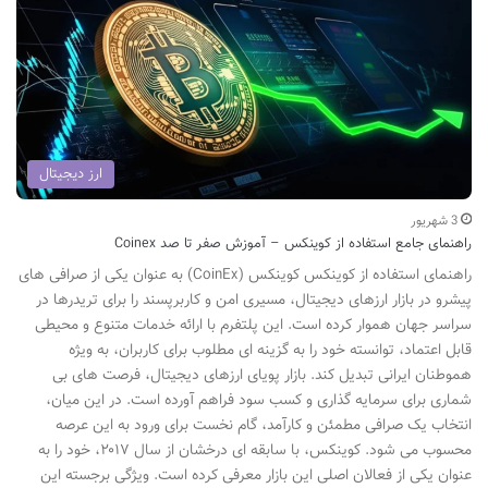
ارز دیجیتال
3 شهریور
راهنمای جامع استفاده از کوینکس – آموزش صفر تا صد Coinex
راهنمای استفاده از کوینکس کوینکس (CoinEx) به عنوان یکی از صرافی های
پیشرو در بازار ارزهای دیجیتال، مسیری امن و کاربرپسند را برای تریدرها در
سراسر جهان هموار کرده است. این پلتفرم با ارائه خدمات متنوع و محیطی
قابل اعتماد، توانسته خود را به گزینه ای مطلوب برای کاربران، به ویژه
هموطنان ایرانی تبدیل کند. بازار پویای ارزهای دیجیتال، فرصت های بی
شماری برای سرمایه گذاری و کسب سود فراهم آورده است. در این میان،
انتخاب یک صرافی مطمئن و کارآمد، گام نخست برای ورود به این عرصه
محسوب می شود. کوینکس، با سابقه ای درخشان از سال ۲۰۱۷، خود را به
عنوان یکی از فعالان اصلی این بازار معرفی کرده است. ویژگی برجسته این