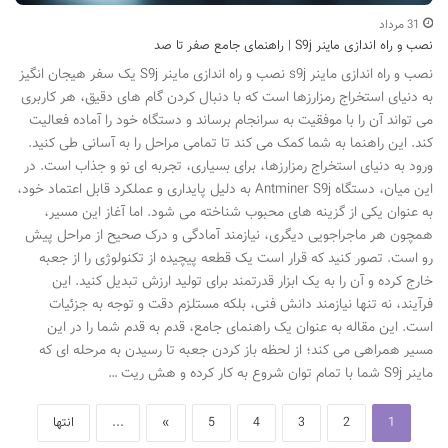
31 مرداد
نصب و راه اندازی ماینر S9j | راهنمای جامع صفر تا صد
نصب و راه اندازی ماینر s9j نصب و راه اندازی ماینر S9j یک سفر هیجان انگیز
به دنیای استخراج رمزارزها است که با دنبال کردن گام های دقیق، هر کاربری
می تواند آن را با موفقیت به سرانجام برساند و دستگاه خود را آماده فعالیت
کند. این راهنما به شما کمک می کند تا تمامی مراحل را به آسانی طی کنید.
ورود به دنیای استخراج رمزارزها، برای بسیاری، تجربه ای نو و جذاب است. در
این میان، دستگاه Antminer S9j به دلیل پایداری و عملکرد قابل اعتماد خود،
به عنوان یکی از گزینه های محبوب شناخته می شود. اما آغاز این مسیر،
همچون هر ماجراجویی دیگری، نیازمند آمادگی و درک صحیح از مراحل پیش
رو است. تصور کنید که قرار است یک قطعه پیچیده از تکنولوژی را از جعبه
خارج کرده و آن را به یک ابزار قدرتمند برای تولید ارزش تبدیل کنید. این
فرآیند، نه تنها نیازمند دانش فنی، بلکه مستلزم دقت و توجه به جزئیات
است. این مقاله به عنوان یک راهنمای جامع، قدم به قدم شما را در این
مسیر همراهی می کند؛ از لحظه باز کردن جعبه تا رسیدن به مرحله ای که
ماینر S9j شما با تمام توان شروع به کار کرده و هش ریت …
1
2
3
4
5
»
...
انتها