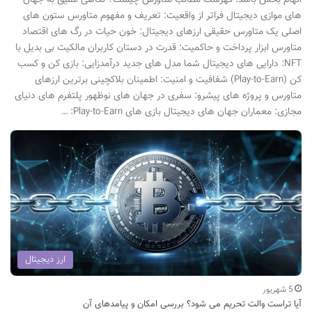
الهام بخش باشد. فهرست مطالب متاورس چیست؟ نگاهی عمیق به جهان
های موازی دیجیتال فراتر از واقعیت: تعریف و مفهوم متاورس ستون های
اصلی یک متاورس حقیقی ارزهای دیجیتال: خون حیات در رگ های اقتصاد
متاورس ابزار پرداخت و حاکمیت: قدرت در دستان کاربران مالکیت بی بدیل با
NFT: دارایی های دیجیتال شما مدل های جدید درآمدزایی: بازی کن و کسب
کن (Play-to-Earn) شفافیت و امنیت: اطمینان بلاکچینی برترین ارزهای
متاورس و پروژه های پیشرو: سفری در جهان های نوظهور پلتفرم های دنیای
مجازی: معماران جهان های دیجیتال بازی های Play-to-Earn: …
ارز دیجیتال
5 شهریور
آیا تراست والت تحریم می شود؟ بررسی امکان و پیامدهای آن