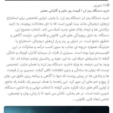
10 شهریور
خرید دستگاه رمز ارز | قیمت روز ماینر و گارانتی معتبر
خرید دستگاه رمز ارز دستگاه رمز ارز، یا ماینر، ابزاری تخصصی برای استخراج
ارزهای دیجیتال مانند بیت کوین است که با حل معادلات پیچیده، به تایید
تراکنش ها و ایجاد بلاک های جدید کمک می کند. انتخاب صحیح این
دستگاه، به دلیل پیچیدگی های فنی، قانونی و اقتصادی، نیازمند آگاهی و
تحقیق جامع است. در دنیای پر رمز و راز ارزهای دیجیتال، استخراج یا
ماینینگ همواره دریچه ای جذاب به سوی کسب درآمد و مشارکت در این
اکوسیستم نوپا بوده است. بسیاری از افراد، از سرمایه گذاران کوچک و خانگی
گرفته تا ماینرهای حرفه ای، به این حوزه پر پتانسیل چشم دوخته اند. اما
ورود به این عرصه، به ویژه «خرید دستگاه رمز ارز» یا همان ماینر، تصمیمی
نیست که بتوان به سادگی و بدون اطلاعات کافی گرفت. مسیری پر از فرصت
ها و چالش ها در پیش روست که تنها با آگاهی و برنامه ریزی دقیق می توان
از پیچ و خم های آن عبور کرد. این راهنما با هدف ترسیم یک نقشه راه جامع،
از اولین گام های درک کارکرد ماینر گرفته تا انتخاب نهایی و راه اندازی دستگاه،
تدوین شده است. در هر بخش، تلاش می شود تا با زبانی روان و توصیفی،
تمامی ابعاد فنی، قانونی …