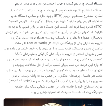
دستگاه استخراج اتریوم قیمت و خرید | جدیدترین مدل های ماینر اتریوم
دستگاه استخراج اتریوم قیمت پس از رویداد مرج در سپتامبر ۲۰۲۲، دیگر
امکان استخراج مستقیم اتریوم (ETH) وجود ندارد و تمامی دستگاه های
استخراج اتریوم برای ماینینگ ارزهای دیجیتال دیگری مانند اتریوم کلاسیک
(ETC) کاربرد پیدا کرده اند. قیمت این دستگاه ها در بازار کنونی با توجه به
قابلیت استخراج ارزهای جایگزین و شرایط بازار تعیین می شود. دنیای ارزهای
دیجیتال، همواره با نوآوری و تغییرات پیوسته همراه بوده است. روزگاری،
اتریوم به عنوان یکی از پیشگامان اثبات کار (Proof of Work) و ملکه
بلامنازع دنیای ماینینگ، قلب بسیاری از ماینرها را به خود اختصاص داده بود.
شور و هیجان استخراج اتریوم با ریگ های گرافیکی و ماینرهای ASIC
تخصصی، فضایی پر جنب و جوش را در این حوزه ایجاد کرده بود. هر فردی
که وارد این عرصه می شد، رویای کسب درآمد از حل معادلات پیچیده و
افزودن بلاک های جدید به بلاکچین اتریوم را در سر می پروراند. با این حال،
مانند هر داستان پرهیجان دیگری، این فصل نیز به پایان رسید. اتریوم،
مسیری جدید را برگزید و با گذار به الگوریتم اثبات سهام (Proof of Stake)،
دوران استخراج خود را خاتمه داد. این تغییر، شوکی بزرگ برای جامعه
ماینینگ بود، اما همانند طبیعت که همواره راهی برای …