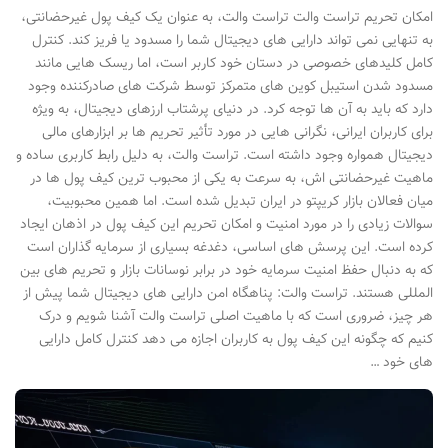
امکان تحریم تراست والت تراست والت، به عنوان یک کیف پول غیرحضانتی،
به تنهایی نمی تواند دارایی های دیجیتال شما را مسدود یا فریز کند. کنترل
کامل کلیدهای خصوصی در دستان خود کاربر است، اما ریسک هایی مانند
مسدود شدن استیبل کوین های متمرکز توسط شرکت های صادرکننده وجود
دارد که باید به آن ها توجه کرد. در دنیای پرشتاب ارزهای دیجیتال، به ویژه
برای کاربران ایرانی، نگرانی هایی در مورد تأثیر تحریم ها بر ابزارهای مالی
دیجیتال همواره وجود داشته است. تراست والت، به دلیل رابط کاربری ساده و
ماهیت غیرحضانتی اش، به سرعت به یکی از محبوب ترین کیف پول ها در
میان فعالان بازار کریپتو در ایران تبدیل شده است. اما همین محبوبیت،
سوالات زیادی را در مورد امنیت و امکان تحریم این کیف پول در اذهان ایجاد
کرده است. این پرسش های اساسی، دغدغه بسیاری از سرمایه گذاران است
که به دنبال حفظ امنیت سرمایه خود در برابر نوسانات بازار و تحریم های بین
المللی هستند. تراست والت: پناهگاه امن دارایی های دیجیتال شما پیش از
هر چیز، ضروری است که با ماهیت اصلی تراست والت آشنا شویم و درک
کنیم که چگونه این کیف پول به کاربران اجازه می دهد کنترل کامل دارایی
های خود …