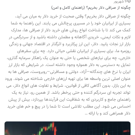
9 شهریور
چگونه از صرافی دلار بخریم؟ (راهنمای کامل و امن)
چگونه از صرافی دلار بخریم؟ وقتی صحبت از خرید دلار به میان می آید،
بسیاری از ایرانیان خود را در مسیری پرچالش می یابند. این راهنما به شما
کمک می کند تا با شناخت انواع روش های خرید دلار از صرافی ها، مدارک
لازم و نکات ایمنی، خریدی آگاهانه و مطمئن داشته باشید و از سردرگمی در
بازار ارز نجات یابید. دلار، این ارز پرکاربرد و اثرگذار در اقتصاد جهانی و زندگی
روزمره ما، برای بسیاری از ایرانیان نقشی حیاتی دارد. چه برای سفرهای
خارجی، چه برای نیازهای شخصی یا حتی به عنوان یک راهکار سرمایه گذاری،
تمایل به دسترسی به دلار همواره وجود داشته است. در شرایطی که بازار ارز
ایران با نرخ های چندگانه—آزاد، دولتی و مسافرتی—روبروست، صرافی ها به
عنوان اصلی ترین واسطه ها برای تهیه ارزهای خارجی شناخته می شوند. ورود
به این بازار، بدون آگاهی کافی از قوانین، شرایط و تفاوت های انواع دلار، می
تواند تجربه ای سردرگم کننده و حتی پرخطر باشد. از همین رو، نیاز به یک
راهنمای جامع و کاربردی که به شفافیت این فرآیندها بپردازد، بیش از پیش
احساس می شود. این مطلب تلاشی است تا شما را در پیچ و خم های خرید
دلار همراهی کند و با ارائه …