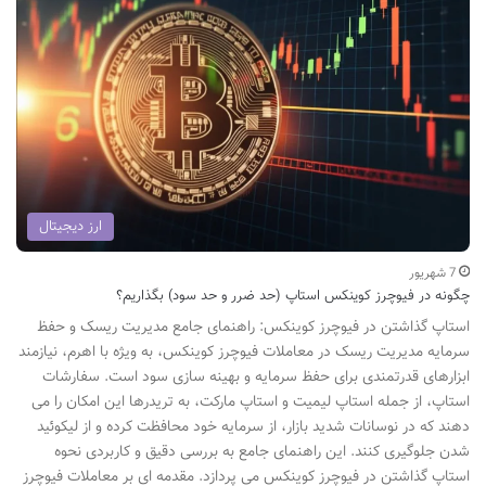
ارز دیجیتال
7 شهریور
چگونه در فیوچرز کوینکس استاپ (حد ضرر و حد سود) بگذاریم؟
استاپ گذاشتن در فیوچرز کوینکس: راهنمای جامع مدیریت ریسک و حفظ
سرمایه مدیریت ریسک در معاملات فیوچرز کوینکس، به ویژه با اهرم، نیازمند
ابزارهای قدرتمندی برای حفظ سرمایه و بهینه سازی سود است. سفارشات
استاپ، از جمله استاپ لیمیت و استاپ مارکت، به تریدرها این امکان را می
دهند که در نوسانات شدید بازار، از سرمایه خود محافظت کرده و از لیکوئید
شدن جلوگیری کنند. این راهنمای جامع به بررسی دقیق و کاربردی نحوه
استاپ گذاشتن در فیوچرز کوینکس می پردازد. مقدمه ای بر معاملات فیوچرز