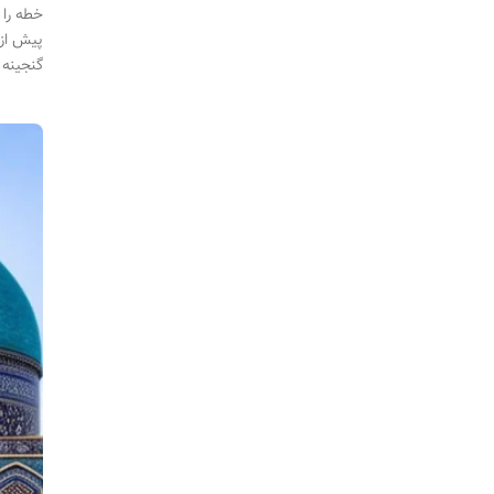
خطه را 
پیش از 
گنجینه 