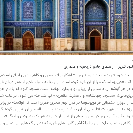
ود تبریز – راهنمای جامع تاریخچه و معماری
مسجد کبود تبریز مسجد کبود تبریز، شاهکاری از معماری و کاشی کاری ایرانی-اسلامی
قب «فیروزه اسلام» را از آن خود کرده است. این بنا نه تنها نمادی از هنر دوران قر
در هر گوشه آن داستانی از زیبایی و پایداری نهفته است. مسجد کبود که با نام
ربایجانی)، «مسجد جهانشاه» و «عمارت مظفریه» نیز شناخته می شود، در قلب شهر تار
ده از دوران حکمرانی قراقویونلوها در قرن نهم هجری قمری است که توانسته در برا
 ارزشمند در فهرست آثار ملی ایران به ثبت رسیده و هر ساله میزبان هزاران گردشگر
ود: نگین آبی تبریز در میان انبوهی از آثار تاریخی که هر یک به نوعی روایتگر فصل
ایگاهی متمایز دارد. این بنا با کاشی کاری های خیره کننده و رنگ های آبی عمیق، 