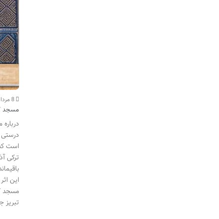
8 مرداد
مسجد کب
درباره 
درستی ل
است که 
ترکی آذ
باقیمان
این اثر
مسجد کب
تبریز ج