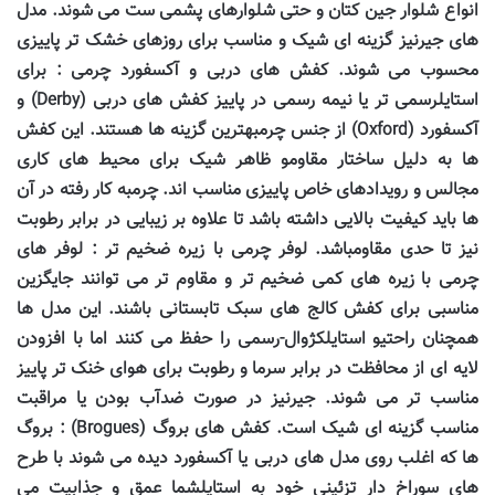
انواع شلوار جین کتان و حتی شلوارهای پشمی ست می شوند. مدل
های جیرنیز گزینه ای شیک و مناسب برای روزهای خشک تر پاییزی
محسوب می شوند. کفش های دربی و آکسفورد چرمی : برای
استایلرسمی تر یا نیمه رسمی در پاییز کفش های دربی (
Derby
) و
آکسفورد (
Oxford
) از جنس چرمبهترین گزینه ها هستند. این کفش
ها به دلیل ساختار مقاومو ظاهر شیک برای محیط های کاری
مجالس و رویدادهای خاص پاییزی مناسب اند. چرمبه کار رفته در آن
ها باید کیفیت بالایی داشته باشد تا علاوه بر زیبایی در برابر رطوبت
نیز تا حدی مقاومباشد. لوفر چرمی با زیره ضخیم تر : لوفر های
چرمی با زیره های کمی ضخیم تر و مقاوم تر می توانند جایگزین
مناسبی برای کفش کالج های سبک تابستانی باشند. این مدل ها
همچنان راحتیو استایلکژوال-رسمی را حفظ می کنند اما با افزودن
لایه ای از محافظت در برابر سرما و رطوبت برای هوای خنک تر پاییز
مناسب تر می شوند. جیرنیز در صورت ضدآب بودن یا مراقبت
مناسب گزینه ای شیک است. کفش های بروگ (
Brogues
) : بروگ
ها که اغلب روی مدل های دربی یا آکسفورد دیده می شوند با طرح
های سوراخ دار تزئینی خود به استایلشما عمق و جذابیت می