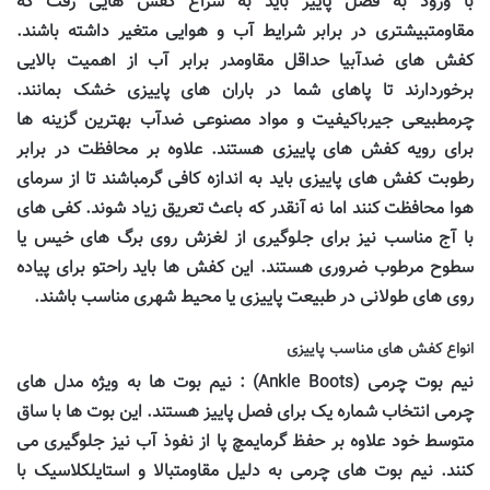
با ورود به فصل پاییز باید به سراغ کفش هایی رفت که
مقاومتبیشتری در برابر شرایط آب و هوایی متغیر داشته باشند.
کفش های ضدآبیا حداقل مقاومدر برابر آب از اهمیت بالایی
برخوردارند تا پاهای شما در باران های پاییزی خشک بمانند.
چرمطبیعی جیرباکیفیت و مواد مصنوعی ضدآب بهترین گزینه ها
برای رویه کفش های پاییزی هستند. علاوه بر محافظت در برابر
رطوبت کفش های پاییزی باید به اندازه کافی گرمباشند تا از سرمای
هوا محافظت کنند اما نه آنقدر که باعث تعریق زیاد شوند. کفی های
با آج مناسب نیز برای جلوگیری از لغزش روی برگ های خیس یا
سطوح مرطوب ضروری هستند. این کفش ها باید راحتو برای پیاده
روی های طولانی در طبیعت پاییزی یا محیط شهری مناسب باشند.
انواع کفش های مناسب پاییزی
نیم بوت چرمی (
Ankle Boots
) : نیم بوت ها به ویژه مدل های
چرمی انتخاب شماره یک برای فصل پاییز هستند. این بوت ها با ساق
متوسط خود علاوه بر حفظ گرمایمچ پا از نفوذ آب نیز جلوگیری می
کنند. نیم بوت های چرمی به دلیل مقاومتبالا و استایلکلاسیک با