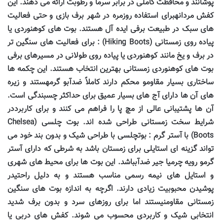
پوشانند و محافظت کاملی در برابر سرما و رطوبت ارائه می دهند. این
کفش مردانهبرای استفاده روزمره در شهر برف بازی و حتی فعالیت
های سبک در طبیعت برفی ایده آل هستند. بوت های کوهنوردی یا
پیاده روی زمستانی (
Hiking Boots
) : برای فعالیت های سنگین تر
در برف و یخ مانند کوهنوردی یا پیاده روی طولانی در مسیرهای برفی
بوت های کوهنوردی زمستانی بهترین انتخاب هستند. این چکمه ها
ساختاری بسیار مقاومو محکم دارند کاملاً ضدآبو گرمهستند و زیره
های آن ها دارای آج های بسیار عمیق برای حداکثر چسبندگی است.
آن ها پشتیبانی عالی از مچ پا را فراهم می کنند و برای کاربرددر
شرایط سخت زمستانی طراحی شده اند. بوت چلسی (
Chelsea
Boots
) با آستر گرم : بوتچلسی با طراحی شیک و بدون بند خود می
تواند گزینه ای استایلی برای زمستان باشد به شرطی که دارای آستر
گرمو رویه چرمیا جیر ضدآبباشد. این بوت ها برای محیط های شهری
و استایل های نیمه رسمی مناسب هستند و به دلیل راحتیدر
پوشیدن محبوبیت زیادی دارند. اگرچه به اندازه بوت های سنگین
زمستانی مقاومنیستند اما برای روزهای سرد و بدون برف شدید
انتخابی شیک و کاربردی محسوب می شوند. کفش های دربی یا