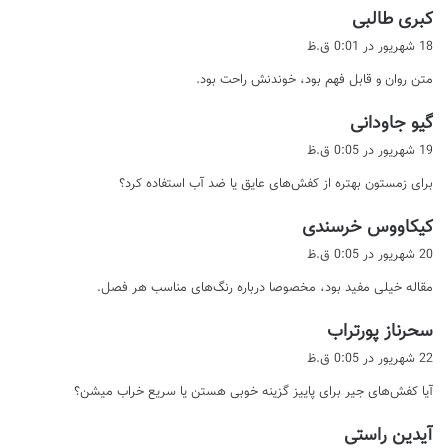
گ
کبری طالبی
ف
18 شهریور در 0:01 ق.ظ
ت
متن روان و قابل فهم بود، خوندنش راحت بود.
:
گ
گیو جاودانی
ف
19 شهریور در 0:05 ق.ظ
ت
برای زمستون بهتره از کفش‌های عایق یا ضد آب استفاده کرد؟
:
گ
کیکاووس خرسندی
ف
20 شهریور در 0:05 ق.ظ
ت
مقاله خیلی مفید بود، مخصوصا درباره رنگ‌های مناسب هر فصل.
:
گ
سحرناز پورتراب
ف
22 شهریور در 0:05 ق.ظ
ت
آیا کفش‌های جیر برای پاییز گزینه خوبی هستن یا سریع خراب میشن؟
:
گ
آیدین راستی