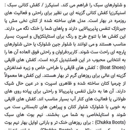
و شلوارهای سبک را فراهم می کند. اسنیکرز / کفش کتانی سبک :
اسنیکرزیا کفش کتانی گزینه ای بی نظیر برای راحتی و فعالیت های
روزمره در بهار است. مدل های ساخته شده از کتان نخی مش یا
جیرنازک تنفس پذیریبالایی دارند و پاهای شما را خنک نگه می دارند.
این کفش ها با تنوع طرح و رنگ برای استایلکژوال و اسپرت بسیار
مناسب هستند و می توانند با شلوار جین شلوارک یا حتی شلوارهای
پارچه ای راحت ست شوند. کاربردفراوان و راحتی فوق العاده آن ها را
به انتخابی محبوب در این فصلتبدیل کرده است. کفش های قایقی
(
Boat Shoes
) : کفش های قایقی با طراحی خاص و زیره ضدلغزش
گزینه ای عالی برای روزهای گرم تر بهار هستند. این کفش ها معمولاً
از چرمیا کتان ساخته شده و ظاهری اسپرت و در عین حال شیک
دارند. آن ها به دلیل تنفس پذیریبالا و راحتی برای پیاده روی های
طولانی یا فعالیت های کنار آب بسیار مناسب اند. کفش های قایقی
به خوبی با شلوارک شلوار کتان و پیراهن های تابستانی ست می
شوند و استایلخاصی به شما می بخشند. نیم بوت های سبک
(
Chukka Boots
) : برای روزهای خنک تر و بارانی اوایل بهار نیم بوت