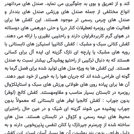
کند و از تعریق و بوی بد جلوگیری می نماید. صندل های مردانهدر
انواع مختلفی از جمله صندل های ورزشی صندل های بنددار و
صندل های چرمی رسمی تر موجود هستند. این کفش ها برای
فعالیت های روزمره تعطیلات کنار دریا و حتی دورهمی های دوستانه
در هوای گرم کاربردفراوان دارند و راحتیبی نظیری را ارائه می دهند.
کفش کتانی سبک و مشبک : کفش کتانییا اسنیکرز های تابستانی با
رویه های مشبک یا پارچه ای نازک گزینه ای ایده آل برای کسانی
هستند که به دنبال ترکیبی از راحتیو پوشیدگی بیشتر نسبت به صندل
هستند. این کفش ها به ویژه مدل های تولید شده برای فصل گرما به
گونه ای طراحی شده اند که جریان هوا را به خوبی از خود عبور دهند.
آن ها برای پیاده روی های طولانی ورزش های سبک و استایلکژوال
روزمره در تابستان بسیار مناسب و مقاومهستند. کفش کالج (لوفر)
بدون جوراب : کفش کالجیا لوفر های تابستانی که معمولاً بدون
جوراب پوشیده می شوند گزینه ای شیک و در عین حال راحتبرای
محیط های نیمه رسمی و کژوال در تابستان هستند. مدل های
ساخته شده از چرمنرم جیرنازک یا کتان تنفس پذیریخوبی دارند و به
دلیل طراحی بدون بند پوشیدن آن ها بسیار آسان است. این کفش