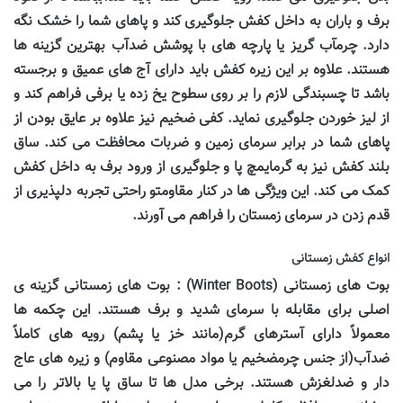
برف و باران به داخل کفش جلوگیری کند و پاهای شما را خشک نگه
دارد. چرمآب گریز یا پارچه های با پوشش ضدآب بهترین گزینه ها
هستند. علاوه بر این زیره کفش باید دارای آج های عمیق و برجسته
باشد تا چسبندگی لازم را بر روی سطوح یخ زده یا برفی فراهم کند و
از لیز خوردن جلوگیری نماید. کفی ضخیم نیز علاوه بر عایق بودن از
پاهای شما در برابر سرمای زمین و ضربات محافظت می کند. ساق
بلند کفش نیز به گرمایمچ پا و جلوگیری از ورود برف به داخل کفش
کمک می کند. این ویژگی ها در کنار مقاومتو راحتی تجربه دلپذیری از
قدم زدن در سرمای زمستان را فراهم می آورند.
انواع کفش زمستانی
بوت های زمستانی (
Winter Boots
) : بوت های زمستانی گزینه ی
اصلی برای مقابله با سرمای شدید و برف هستند. این چکمه ها
معمولاً دارای آسترهای گرم(مانند خز یا پشم) رویه های کاملاً
ضدآب(از جنس چرمضخیم یا مواد مصنوعی مقاوم) و زیره های عاج
دار و ضدلغزش هستند. برخی مدل ها تا ساق پا یا بالاتر را می