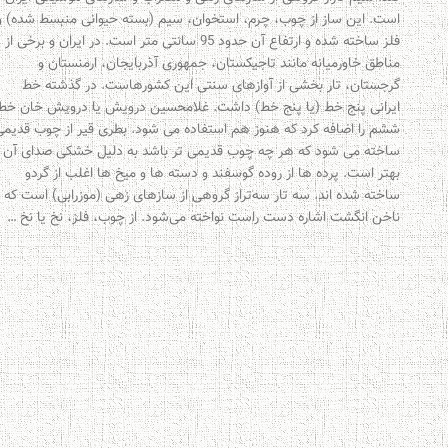
است. این ساز از چوب، چرم، استخوان، سیم (بسته حیوانی منبسط شده) و
فلز ساخته شده و ارتفاع آن حدود 95 سانتی متر است. در ایران و برخی از
مناطق خاورمیانه مانند تاجیکستان، جمهوری آذربایجان، ارمنستان و
گرجستان، تار بخشی از آوازهای سنتی این کشورهاست. در گذشته خط
ایرانی پنج خط (یا پنج خط) داشت. غلامحسین درویش یا درویش خان خط
ششم را اضافه کرد که هنوز هم استفاده می شود. بطری قیر از چوب قدیمی
ساخته می شود که هر چه چوب قدیمی تر باشد به دلیل خشکی صدای آن
بهتر است. پرده ها از روده گوسفند و دسته ها و میخ ها اغلب از گردو
ساخته شده اند. سه تار سه‌تراز گروهی از سازهای زهی (موزرابی) است که با
ناخن انگشت اشاره دست راست نواخته می‌شود. از چوب، فلز، نخ یا نخ …