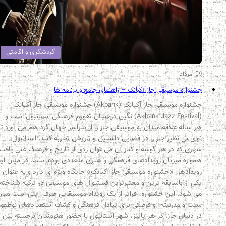
گردشگری و اقامتی
9 مرداد
جشنواره موسیقی جاز آکبانک – راهنمای جامع و برنامه ها
جشنواره موسیقی جاز آکبانک (‏Akbank‏)‏ جشنواره موسیقی جاز آکبانک
(Akbank Jazz Festival) نگین درخشان تقویم فرهنگی استانبول است و
هر ساله علاقه مندان به موسیقی جاز را از سراسر جهان گرد هم می آورد تا
نوای بی نظیر جاز را در فضایی دلنشین و تاریخی تجربه کنند. استانبول،
شهری که در هر گوشه و کنار آن می توان ردی از تاریخ و فرهنگ غنی یافت،
همواره میزبان رویدادهای فرهنگی و هنری متعددی بوده است. در میان این
رویدادها، «جشنواره موسیقی جاز آکبانک» جایگاه ویژه ای دارد و به عنوان
یکی از باسابقه ترین و معتبرترین فستیوال های موسیقی در ترکیه شناخته
می شود. این جشنواره، فراتر از یک رویداد موسیقایی صرف، پلی است میان
سنت و مدرنیته، و فرصتی برای تبادل فرهنگی و کشف استعدادهای نوظهور
در دنیای جاز. در هر پاییز، شهر استانبول با حضور هنرمندان برجسته بین