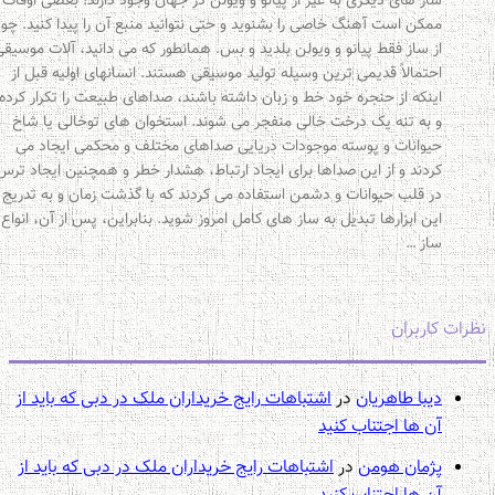
ساز های دیگری به غیر از پیانو و ویولن در جهان وجود دارند! بعضی اوقات
ممکن است آهنگ خاصی را بشنوید و حتی نتوانید منبع آن را پیدا کنید. چون
از ساز فقط پیانو و ویولن بلدید و بس. همانطور که می دانید، آلات موسیقی
احتمالاً قدیمی ترین وسیله تولید موسیقی هستند. انسانهای اولیه قبل از
اینکه از حنجره خود خط و زبان داشته باشند، صداهای طبیعت را تکرار کرده
و به تنه یک درخت خالی منفجر می شوند. استخوان های توخالی یا شاخ
حیوانات و پوسته موجودات دریایی صداهای مختلف و محکمی ایجاد می
کردند و از این صداها برای ایجاد ارتباط، هشدار خطر و همچنین ایجاد ترس
در قلب حیوانات و دشمن استفاده می کردند که با گذشت زمان و به تدریج
این ابزارها تبدیل به ساز های کامل امروز شوید. بنابراین، پس از آن، انواع
ساز …
رات کاربران
دیبا طاهریان
در
اشتباهات رایج خریداران ملک در دبی که باید از
آن ها اجتناب کنید
پژمان هومن
در
اشتباهات رایج خریداران ملک در دبی که باید از