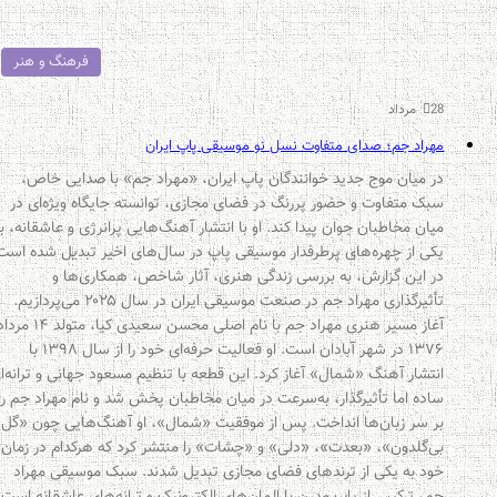
فرهنگ و هنر
28 مرداد
مهراد جم؛ صدای متفاوت نسل نو موسیقی پاپ ایران
در میان موج جدید خوانندگان پاپ ایران، «مهراد جم» با صدایی خاص،
سبک متفاوت و حضور پررنگ در فضای مجازی، توانسته جایگاه ویژه‌ای در
میان مخاطبان جوان پیدا کند. او با انتشار آهنگ‌هایی پرانرژی و عاشقانه، به
یکی از چهره‌های پرطرفدار موسیقی پاپ در سال‌های اخیر تبدیل شده است.
در این گزارش، به بررسی زندگی هنری، آثار شاخص، همکاری‌ها و
تأثیرگذاری مهراد جم در صنعت موسیقی ایران در سال ۲۰۲۵ می‌پردازیم.
آغاز مسیر هنری مهراد جم با نام اصلی محسن سعیدی کیا، متولد ۱۴ مرداد
۱۳۷۶ در شهر آبادان است. او فعالیت حرفه‌ای خود را از سال ۱۳۹۸ با
انتشار آهنگ «شمال» آغاز کرد. این قطعه با تنظیم مسعود جهانی و ترانه‌ای
ساده اما تأثیرگذار، به‌سرعت در میان مخاطبان پخش شد و نام مهراد جم را
بر سر زبان‌ها انداخت. پس از موفقیت «شمال»، او آهنگ‌هایی چون «گل
بی‌گلدون»، «بعدت»، «دلی» و «چشات» را منتشر کرد که هرکدام در زمان
خود به یکی از ترندهای فضای مجازی تبدیل شدند. سبک موسیقی مهراد
جم، ترکیبی از پاپ مدرن با المان‌های الکترونیک و ترانه‌های عاشقانه است.