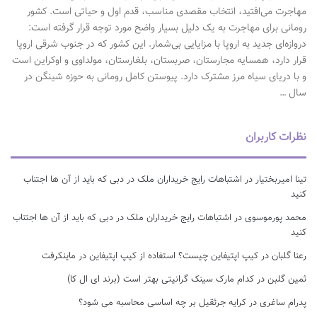
مهاجرت می‌افتید، انتخاب مقصدی مناسب، قدم اول و حیاتی است. کشور
رومانی برای مهاجرت به یک دلیل بسیار واضح مورد توجه قرار گرفته است:
دروازه‌ای جدید به اروپا با مزایایی بی‌شمار. این کشور که در جنوب شرقی اروپا
قرار دارد، همسایه مجارستان، صربستان، بلغارستان، مولداوی و اوکراین است
و با دریای سیاه مرز مشترک دارد. پیوستن کامل رومانی به حوزه شینگن در
سال …
نظرات کاربران
تینا امیربختیار
در
اشتباهات رایج خریداران ملک در دبی که باید از آن ها اجتناب
کنید
محمد پورموسوی
در
اشتباهات رایج خریداران ملک در دبی که باید از آن ها اجتناب
کنید
رعنا گلبان
در
کیپ اپتیفاین چیست؟ استفاده از کیپ اپتیفاین در ماینکرفت
ثمین گلبن
در
کدام مارک سینک گرانیتی بهتر است (برند ای ال کا)
پدرام ساغری
در
کرایه جرثقیل بر چه اساسی محاسبه می شود؟