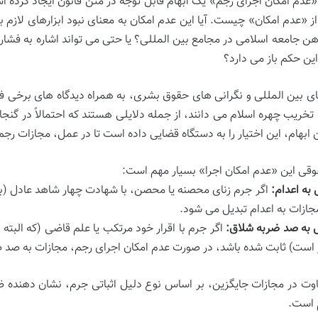
«عدم امکان اجرای رجم» یک ابهام قابل توجه در متن قانون ایجاد کرده
از «عدم امکان» چیست. آیا این عدم امکان به معنای نبود ابزارهای لازم ب
هن جامعه اسلامی در مجامع بین المللی؟ یا حتی می تواند اشاره به فشار
این حکم باز می دارد؟
ی بین المللی و نگرانی های حقوق بشری، به همراه دیدگاه های برخی فق
خریب چهره اسلام می دانند، از جمله دلایلی هستند که احتمالاً در گنجان
ن ابهام، این اختیار را به دستگاه قضایی داده است تا در عمل، مجازات رجم
قوقی این «عدم امکان اجرا» بسیار مهم است:
 به اعدام:
اگر جرم زنای محصنه یا محصن، با شهادت چهار شاهد عادل (بی
جازات به اعدام تبدیل می شود.
ل به صد ضربه شلاق:
اگر جرم با اقرار خود مرتکب یا علم قاضی (که البته
ز است) ثابت شده باشد، در صورت عدم امکان اجرای رجم، مجازات به صد 
اوت در مجازات جایگزین، بر اساس نوع دلیل اثباتی جرم، نشان دهنده
 است.