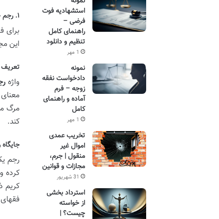
نمونه
استشهادیه فوت
۱. رجم چیست؟ (تعریف حقوقی و فقهی)
فرضی –
برای ف
راهنمای کامل
تنظیم و دانلود
این مج
1 مهر
تعریف 
نمونه
دادخواست نفقه
واژه
رج
زوجه – فرم
معنای 
آماده و راهنمای
مرگ مج
کامل
کند.
1 مهر
تخریب عمدی
جایگاه 
اموال غیر
منقول | جرم،
رجم یک
مجازات و قوانین
کرده و
31 شهریور
کریم ذ
استرداد بخشی
فقهای 
از خواسته
چیست؟ |