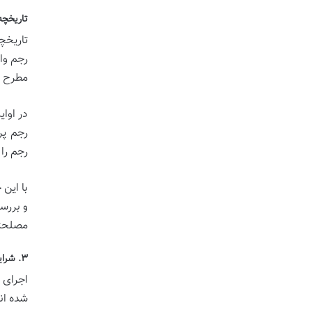
تاریخچه
تاریخچ
رجم وار
مطرح گ
رجم پر
رجم را
با این
و بررس
مصلحتی
۳. شرایط ثبوت و اجرای حد رجم (ارکان اصلی)
اجرای 
شده اند