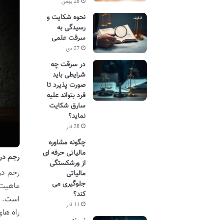
28 بهمن
نحوه شکایت و
رسیدگی به
سرقت علمی
27 دی
در سرقت چه
شرایطی باید
صورت پذیرد تا
فرد بتواند علیه
سارق شکایت
نماید؟
28 آذر
چگونه مشاوره
مالیاتی حرفه ای
رجم در
از ورشکستگی
رجم در
مالیاتی
جلوگیری می
ماهیت 
کند؟
است. ب
11 آذر
راه های