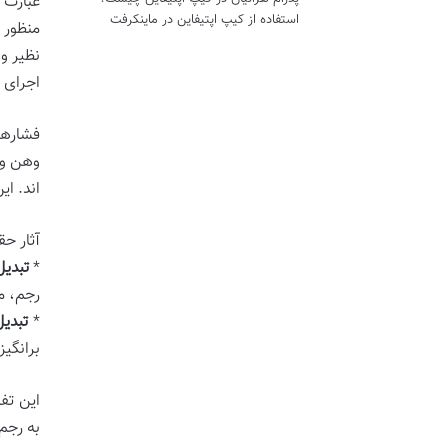
عبارت 
استفاده از کیپ اپتیفاین در ماینکرفت
منظور 
نظیر و
اجرای 
فشارها
وهن و ت
اند. ای
آثار ح
*
تبدیل
رجم، م
*
تبدی
برانگی
این تف
به رجم