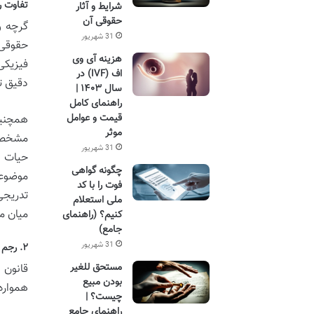
تفاوت ر
شرایط و آثار
حقوقی آن
گرچه و
31 شهریور
حقوقی 
هزینه آی وی
فیزیکی
اف (IVF) در
دقیق ت
سال ۱۴۰۳ |
راهنمای کامل
قیمت و عوامل
همچنین
موثر
مشخص و
31 شهریور
حیات ا
چگونه گواهی
موضوعی
فوت را با کد
تدریجی
ملی استعلام
میان م
کنیم؟ (راهنمای
جامع)
31 شهریور
۲. رجم در قانون مجازات اسلامی ایران و تحولات آن
مستحق للغیر
قانون 
بودن مبیع
همواره
چیست؟ |
راهنمای جامع