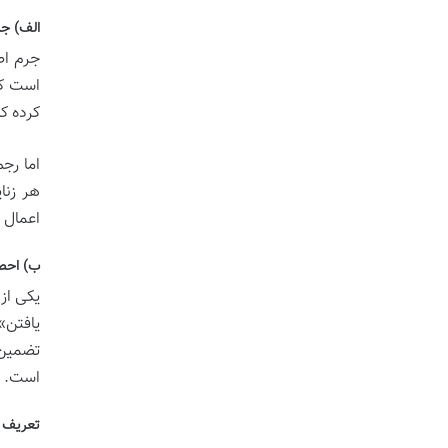
الف) جر
جرم اص
است که
کرده ک
اما رج
هر زنا
اعمال پ
ب) احصا
یکی از
یافتن»
تضمین 
است.
تعریف د