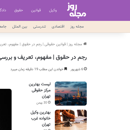
وکیل
قوانین
حقوق
دادگا
مجله روز
اقتصادی
تندرستی
بین الملل
جامع
مجله روز
|
قوانین حقوقی
|
رجم در حقوق | مفهوم، تعر
رجم در حقوق | مفهوم، تعریف و بررس
6 شهریور
خواندن این مطلب 19 دقیقه زمان میبرد
لیست بهترین
مرکز حقوقی
تهران
30 بهمن
بهترین وکیل
خانواده غرب
تهران