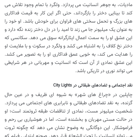
مادیات، به جوهر انسانیت می پردازد. ولگرد با تمام وجود تلاش می
کند تا بینایی دختر را بازگرداند، حتی اگر این کار به قیمت فداکاری
های بزرگ و تحمل سختی های فراوان برای خودش باشد. او خود را
به عنوان یک میلیونر جا می زند تا امید را در دل دختر زنده نگه دارد و
این عشق او را به سمت اعمال ایثارگرانه سوق می دهد. سکانسی که
دختر نخ کلاف را به اشتباه می کشد و ولگرد در سکوت و با ملایمت او
را هدایت می کند، به خوبی عمق فداکاری او را به تصویر می کشد.
این عشق نمادی از آن است که انسانیت و مهربانی در هر شرایطی
می تواند نوری در تاریکی باشد.
نقد اجتماعی و تضادهای طبقاتی در City Lights
چاپلین در «چراغ های شهر» به شیوه ای ظریف و در عین حال
گزنده، به نقد تضادهای طبقاتی و نابرابری های اجتماعی می پردازد.
شخصیت میلیونر مست، نمادی از تناقضات طبقه ثروتمند است؛ او
در حالت مستی مهربان و بخشنده است، اما در هوشیاری بی رحم و
فراموشکار. این دوگانگی به وضوح نشان می دهد که چگونه ثروت
می تواند انسانیت را تحت الشعاع قرار دهد. صحنه ابتدایی فیلم که