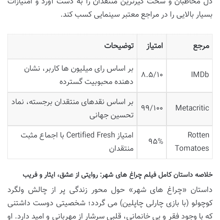
دل مخاطبان و سخت گیرترین منتقدان را به دست آورد و امتیازات
بسیار بالایی را در مراجع معتبر سینمایی کسب کند.
مرجع
امتیاز
توضیحات
بر اساس رای میلیون ها کاربر، نشان
۸.۵/۱۰
IMDb
دهنده محبوبیت گسترده
بر اساس نقدهای منتقدان برجسته، نماد
۹۹/۱۰۰
Metacritic
تحسین جهانی
Rotten
امتیاز Certified Fresh با اجماع مثبت
۹۵%
Tomatoes
منتقدان
خلاصه داستان کامل فیلم چراغ های شهر: روایتی از عشق، ایثار و فریب
داستان «چراغ های شهر» حول محور زندگی پر از چالش ولگرد
کوچولو (با بازی چارلی چاپلین) می گردد؛ شخصیتی دوست داشتنی
که با وجود فقر و بی خانمانی، قلبی سرشار از مهربانی و امید دارد. او