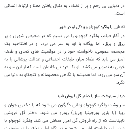
در دنیایی بی رحم و پر از تضاد، به دنبال یافتن معنا و ارتباط انسانی
است.
آشنایی با ولگرد کوچولو و زندگی او در شهر
در آغاز فیلم، ولگرد کوچولو را می بینیم که در محیطی شهری و پر
زرق و برق، اما بیگانه با او، به سر می برد. او در افتتاحیه یک
مجسمه عمومی، ناخواسته خود را در موقعیت های کمدی و طعنه
آمیز می یابد که تضاد میان طبقات اجتماعی و عدالت پوشالی را به
خوبی به تصویر می کشد. او یک فرد بی خانمان است که از این سو به
آن سو می رود، اما همیشه با نگاهی معصومانه و کنجکاو به دنیا می
نگرد.
دیدار سرنوشت ساز با دختر گل فروش نابینا
سرنوشت ولگرد کوچولو زمانی دگرگون می شود که با دختری جوان و
زیبا (با بازی ویرجینیا چریل) روبرو می شود. دختر گل فروشی
نابیناست که از راه فروش گل امرار معاش می کند. ولگرد کوچولو با
دیدن او، دلباخته اش می شود و در نگاه اول، دختر را در وضعیت