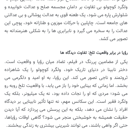
ولگرد کوچولو بی تفاوت بر دامان مجسمه صلح و عدالت خوابیده و
شلوارش پاره می شود، یک طعنه قوی به عدالت پوشالی و بی عدالتی
های جامعه است. چاپلین با حرکات موزون و طنازانه خود، پوچی این
عدالت را به سخره می گیرد و نابرابری ها را به شکلی هنرمندانه به
تصویر می کشد.
رؤیا در برابر واقعیت تلخ: تفاوت دیدگاه ها
یکی از مضامین پررنگ در فیلم، تضاد میان رؤیا و واقعیت است.
دختر نابینا در دنیای تاریک خود، ولگرد کوچولو را یک شاهزاده
ثروتمند و ناجی تصور می کند. این رؤیا، به او امید و دلگرمی می
بخشد. اما زمانی که بینایی خود را باز می یابد، با واقعیت تلخ روبه رو
می شود؛ مردی که او را نجات داده بود، نه یک میلیونر، بلکه یک
ولگرد فقیر است. این سکانس مهم، نه تنها تأثیر نابینایی بر دیدگاه
افراد را نشان می دهد، بلکه به این پرسش می پردازد که آیا دیدن
حقیقت همیشه به خوشبختی منجر می شود؟ گاهی اوقات رؤیاها،
حتی اگر واهی باشند، می توانند شیرینی بیشتری به زندگی ببخشند.