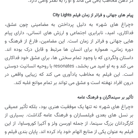
در ذهن مخاطب باقی می ماند و او را به تفکر وامی دارد.
پیام های جهانی و فراتر از زمان فیلم City Lights
«چراغ های شهر» به دلیل پرداختن به مضامینی چون عشق،
فداکاری، امید، نابرابری اجتماعی و ارزش های انسانی، دارای پیام
هایی جهانی و فراتر از زمان است. این مضامین، فارغ از فرهنگ و
دوره زمانی، همواره برای انسان ها مرتبط و قابل درک بوده اند.
داستان ولگردی که با وجود تمام سختی ها، برای عشق خود فداکاری
می کند و به او امید می بخشد، resonates با روحیه انسانیت دوستی
است. این فیلم به مخاطب یادآوری می کند که زیبایی واقعی در
درون افراد نهفته است و عشق می تواند بر تمام موانع غلبه کند.
تأثیر بر سینماگران و فرهنگ عامه
«چراغ های شهر» نه تنها یک موفقیت هنری بود، بلکه تأثیر عمیقی
بر نسل های بعدی فیلمسازان و فرهنگ عامه گذاشت. بسیاری از
کارگردانان بزرگ سینما، از جمله اورسن ولز و آکیرا کوروساوا، از این
فیلم به عنوان یکی از منابع الهام خود یاد کرده اند. پایان بندی فیلم و