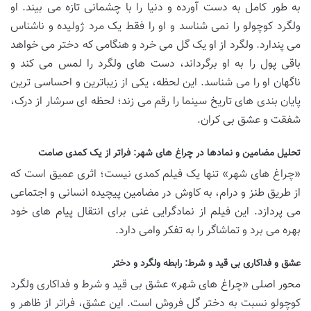
به طور کامل به دست آورده و دنیا را با چشمانی تازه می بیند. او
ولگرد کوچولو را نمی شناسد و او را فقط یک مرد ژولیده و ناشناس
می پندارد. ولگرد از او یک گل می خرد و هنگامی که دختر می خواهد
باقی پول را به او برگرداند، دست های ولگرد را لمس می کند و
ناگهان او را می شناسد. این لحظه، یکی از زیباترین و احساسی ترین
پایان بندی های تاریخ سینما را رقم می زند؛ لحظه ای سرشار از درک،
شفقت و عشق بی کران.
تحلیل مضامین و نمادها در چراغ های شهر: فراتر از یک کمدی صامت
«چراغ های شهر» تنها یک فیلم کمدی نیست؛ اثری عمیق است که
از طریق طنز و درام، به کاوش در مضامین پیچیده انسانی و اجتماعی
می پردازد. این فیلم از نمادگرایی غنی برای انتقال پیام های خود
بهره می برد و تماشاگر را به تفکر وامی دارد.
عشق و فداکاری بی قید و شرط: رابطه ولگرد و دختر
محور اصلی «چراغ های شهر» عشق بی قید و شرط و فداکاری ولگرد
کوچولو نسبت به دختر گل فروش است. این عشق، فراتر از ظاهر و