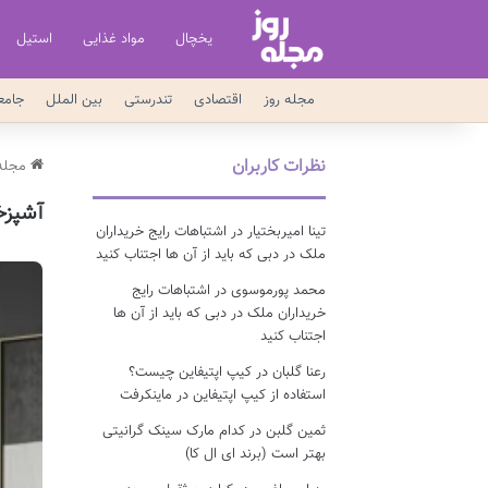
یخچال
مواد غذایی
استیل
مجله روز
اقتصادی
تندرستی
بین الملل
جامع
نظرات کاربران
مجله 
آشپزخ
تینا امیربختیار
در
اشتباهات رایج خریداران
ملک در دبی که باید از آن ها اجتناب کنید
محمد پورموسوی
در
اشتباهات رایج
خریداران ملک در دبی که باید از آن ها
اجتناب کنید
رعنا گلبان
در
کیپ اپتیفاین چیست؟
استفاده از کیپ اپتیفاین در ماینکرفت
ثمین گلبن
در
کدام مارک سینک گرانیتی
بهتر است (برند ای ال کا)