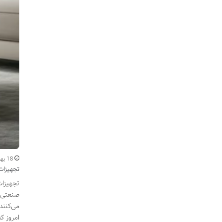
18 بهمن
تجهیزات
تجهیزات
صنعتی، 
می‌کنند
امروز ک