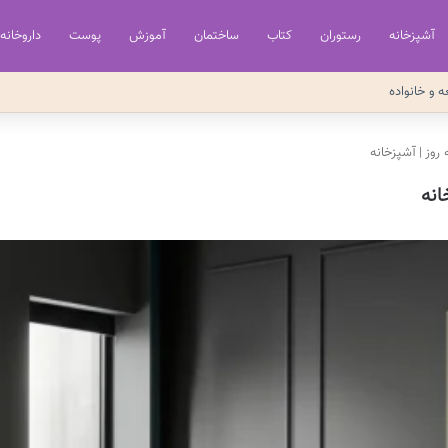
آشپزخانه
رستوران
کتاب
ساختمان
آموزش
پوست
داروخانه
ه و خانواده
روز
|
آشپزخانه
انه