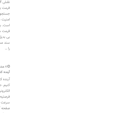
فرمت با
امنیت د
است. با
را …
4 هفته اخیر
آینده کت
آینده ک
کنیم. د
الکترون
فرصتیه 
سرعت سر
صفحه گو