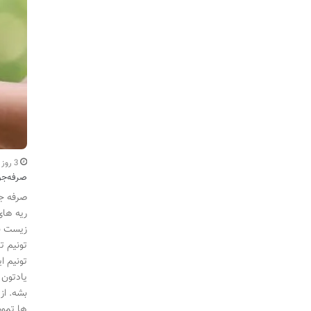
3 روز اخیر
صرفه‌جو
صرفه جو
ریه های
زیست با
تونیم ت
تونیم ا
یادتون 
بشه. از
ها تموم