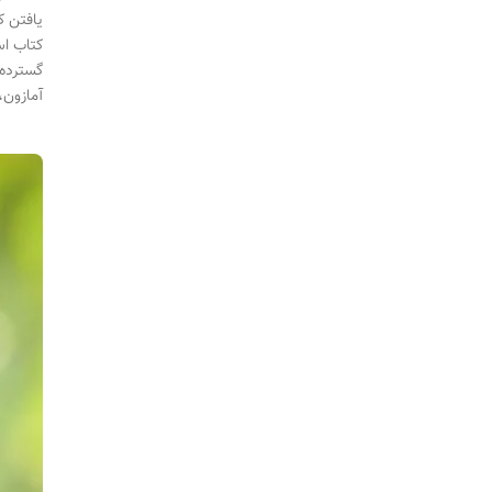
یافتن ک
کتاب اس
گسترده،
آمازون،