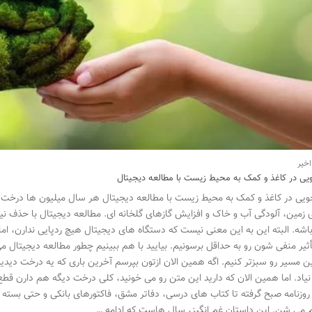
یی در کاغذ و کمک به محیط زیست با مطالعه دیجیتال
یی در کاغذ و کمک به محیط زیست با مطالعه دیجیتال هر سال میلیون ها درخت بر
 زمین، آلودگی آب و خاک و افزایش گازهای گلخانه ای. مطالعه دیجیتال با حذف نیاز
شه. البته این به این معنی نیست که دستگاه های دیجیتال هیچ ردپایی ندارن، ام
أثیر منفی شون رو به حداقل برسونیم. بیایید با هم ببینیم چطور مطالعه دیجیتال
ین مسیر رو سبزتر کنیم. اگه همین الان ازتون بپرسم آخرین باری که یه درخت دید
نیاد. اما همین الان که دارید این متن رو می خونید، کلی درخت دیگه هم دارن قطع م
 روزنامه صبح گرفته تا کتاب های درسی، دفاتر مشق، فاکتورهای بانکی و حتی بس
 می شن. این داستان غم انگیز، سال هاست که ادامه …