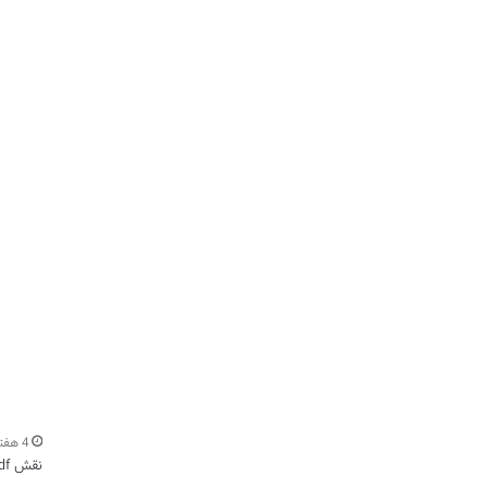
4 هفته اخیر
نقش pdf در تسهیل یادگیری و پژوهش