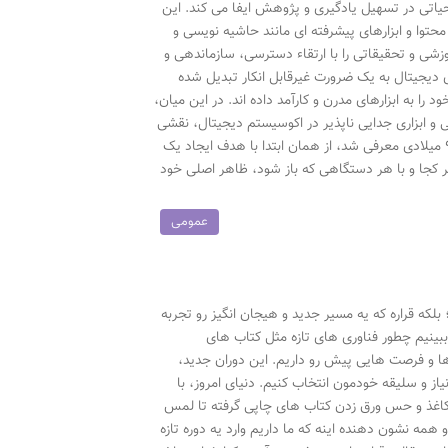
اندارد جهانی، نقش حیاتی در تسهیل یادگیری و پژوهش ایفا می کند. این
وا و ابزارهای پیشرفته ای مانند حاشیه نویسی و
کارآمد منابع علمی را ممکن می سازد. PDF فرآیندهای آموزشی و تحقیقاتی را با ارتقاء دسترسی، سازماندهی و
دیجیتال به یک ضرورت غیرقابل انکار تبدیل شده
به ابزارهای مدرن و کارآمد داده اند. در این میان،
PDF (P) به عنوان یک استاندارد جهانی و ابزاری جدایی ناپذیر در اکوسیستم دیجیتال، نقشی
بی بدیل در تسهیل این فرآیندها ایفا می کند. این فرمت که توسط شرکت ادوبی در دهه ۹۰ میلادی معرفی شد، از همان ابتدا با هدف ایجاد یک
قل از پلتفرم، سخت افزار و نرم افزار طراحی شد. به عبارت دیگر، یک فایل PDF هر کجا و با هر دستگاهی که باز شود، ظاهر اصلی خود
عمومی
لکه قراره که یه مسیر جدید و هیجان انگیز رو تجربه
 ببینیم چطور فناوری های تازه مثل کتاب های
 و فرصت هایی پیش رو داریم. این دوران جدید،
یاز و سلیقه خودمون انتخاب کنیم. دنیای امروز، با
 کاغذ و حس ورق زدن کتاب های چاپی گرفته تا لمس
ه نشون دهنده اینه که ما داریم وارد یه دوره تازه