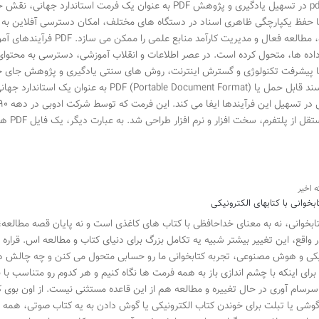
نقش pdf در تسهیل یادگیری و پژوهش PDF به عنوان یک فرمت است
 حفظ یکپارچگی ظاهری اسناد در دستگاه های مختلف، امکان دسترسی آفلاین به محت
جستجو، مطالعه فعال و مدیریت 
اده ها، متحول کرده است. در عصر اطلاعات و انقلاب آموزشی، دسترسی به محتوای 
 پیشرفت تکنولوژی و گسترش اینترنت، روش های سنتی یادگیری و پژوهش جای خود را 
فرمت سند قابل حمل یا ortable Document Format
سند مست
ابخوانی با کتابهای الکترونیکی
تابخوانی، نه به معنای خداحافظی با کتاب های کاغذی است و نه پایان قصه مطالعه؛ ب
ر واقع، این تغییر بیشتر شبیه یه تکامل بزرگ برای دنیای کتاب و مطالعه اس. قراره
یکی و هوش مصنوعی، تجربه کتابخوانی ما رو حسابی متحول می کنن و چه چالش ها
برای اینکه با چشم اندازی باز به همه فرمت ها نگاه کنیم و هر کدوم رو متناسب با ن
سام آوری در حال تغییره و مطالعه هم از این قاعده مستثنی نیست. از اون بوی
شی یا تبلت برای خوندن کتاب الکترونیکی یا گوش دادن به یه کتاب صوتی، همه و هم