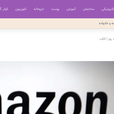
کترونیکی
ساختمان
آموزش
پوست
داروخانه
تلویزیون
کولر گ
ه و خانواده
روز
|
کتاب