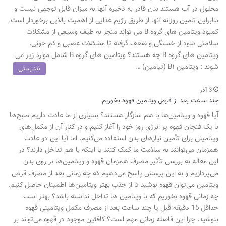
محلول در آب هستند بدن قادر به ذخیره آنها به میزان قابل توجهی نیست و
بنابراین تامین روزانه آنها از طریق رژیم غذایی از اهمیت بالایی برخوردار است.
کمبود ویتامین های گروه B می تواند منجر به طیف وسیعی از مشکلات
سلامتی شود از خستگی و ضعف گرفته تا مشکلات عصبی و کم خونی.
ویتامین های گروه B چه هستند؟ ویتامین های گروه B شامل موارد زیر می
شوند : ویتامین B۱ (تیامین) …
تندرستی
3 آذر
چند ساعت بعد از قرص ویتامین قهوه بخوریم
آیا قهوه و ویتامین‌ها با هم سازگار هستند؟ بسیاری از ما عادت داریم صبح‌ها
با یک فنجان قهوه پر انرژی روز خود را آغاز کنیم و در کنار آن از مکمل‌های
ویتامینی برای تأمین نیازهای بدن استفاده می‌کنیم. اما آیا این دو عادت
همزمان می‌توانند به سلامت ما کمک کنند یا اینکه با هم تداخل دارند؟ در
این مقاله به بررسی تأثیر مصرف همزمان قهوه و ویتامین‌ها بر روی بدن
می‌پردازیم و به این پرسش پاسخ می‌دهیم که چه زمانی بعد از مصرف قرص
ویتامین می‌توان قهوه نوشید تا از جذب بهتر ویتامین‌ها اطمینان حاصل کنیم.
چه زمانی قهوه بخوریم که با ویتامین ها تداخل نداشته باشد؟ بهتر است
حداقل 15 دقیقه قبل یا چند ساعت بعد از مصرف مکمل ویتامینی قهوه
بنوشید. چرا این فاصله زمانی مهم است؟ کافئین موجود در قهوه می‌تواند بر