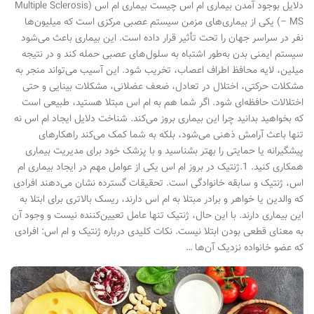
دلایل بوجود آمدن بیماری ام اس چیست بیماری ام اس (Multiple Sclerosis
– MS) یکی از بیماری‌های مزمن سیستم عصبی مرکزی است که میلیون‌ها
نفر در سراسر جهان را تحت تأثیر قرار داده است. این بیماری باعث می‌شود
سیستم ایمنی بدن به‌طور اشتباه به سلول‌های عصبی حمله کند و در نتیجه
میلین، لایه محافظ اطراف اعصاب، تخریب شود. این آسیب می‌تواند منجر به
مشکلات حرکتی، اختلال در تعادل، ضعف عضلانی، مشکلات بینایی و حتی
اختلالات حافظه‌ای شود. اگر شما هم به ام اس مبتلا هستید، طبیعی است
که بخواهید بدانید چرا این بیماری بروز می‌کند. شناخت دلایل ایجاد ام اس نه
تنها باعث آرامش ذهنی می‌شود، بلکه به شما کمک می‌کند راهکارهای
پیشگیرانه یا حمایتی را بهتر بشناسید و با پزشک خود برای مدیریت بیماری
همکاری کنید. 1.ژنتیک در بروز ام اس یکی از عوامل مهم در ایجاد بیماری ام
اس، ژنتیک و سابقه خانوادگی است. تحقیقات گسترده نشان می‌دهند افرادی
که والدین یا خواهر و برادر مبتلا به ام اس دارند، ریسک بالاتری برای ابتلا به
این بیماری دارند. با این حال، ژنتیک تنها عامل تعیین‌کننده نیست و وجود آن
به معنای قطعی بودن ابتلا نیست. نکات کلیدی درباره ژنتیک و ام اس: افرادی
که عضو خانواده نزدیک آن‌ها …