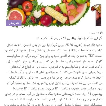
تندرستی
16 اسفند
اگر این علائم را دارید ویتامین b1 در بدن شما کم است
حدود 80 درصد (تقریباً 30-25 میلی گرم) تیامین در بدن انسان بالغ به شکل
تیامین دی فسفات (TDP) است، که عمده‌ترین شکل فعال متابولیکی تیامین
است. TDP به عنوان یک کوفاکتور کلیدی برای پنج آنزیم درگیر در متابولیسم
گلوکز، اسیدهای آمینه و لیپیدها عمل می‌کند. این ویتامین برای تولید انرژی
از کربوهیدرات‌ها و متابولیسم بدن ضروری است، زیرا در انواع فرآیندهای
بیوشیمیایی بدن شرکت می‌کند. تمام ویتامین‌های B محلول در آب هستند.
آن‌ها به تبدیل کربوهیدرات‌ها، چربی‌ها و پروتئین به انرژی یا گلوکز کمک
می‌کنند. در این مقاله به بررسی دقیق این ویتامین، نشانه‌های کمبود آن در
بدن و مقدار مجاز مصرف ویتامین B1 می‌پردازیم. ویتامین B1 چیست؟
ویتامین B1 یک ماده کریستالی سفید رنگ و محلول در آب است، و در دمای
بالا از بین می‌رود مگر اینکه PH آن، پایین باشد. اما می‌تواند تا 100 درجه
سانتیگراد جوش کوتاه را تحمل کند. از این‌رو، تا حدی در فرآیندهای پخت و پز