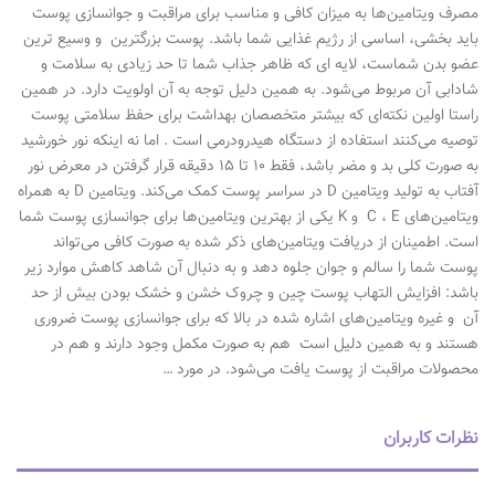
مصرف ویتامین‌ها به میزان کافی و مناسب برای مراقبت و جوانسازی پوست
باید بخشی، اساسی از رژیم غذایی شما باشد. پوست بزرگترین و وسیع ترین
عضو بدن شماست، لایه ای که ظاهر جذاب شما تا حد زیادی به سلامت و
شادابی آن مربوط می‌شود. به همین دلیل توجه به آن اولویت دارد. در همین
راستا اولین نکته‌ای که بیشتر متخصصان بهداشت برای حفظ سلامتی پوست
توصیه می‌کنند استفاده از دستگاه هیدرودرمی است . اما نه اینکه نور خورشید
به صورت کلی بد و مضر باشد، فقط ۱۰ تا ۱۵ دقیقه قرار گرفتن در معرض نور
آفتاب به تولید ویتامین D در سراسر پوست کمک می‌کند. ویتامین D به همراه
ویتامین‌های C ، E و K یکی از بهترین ویتامین‌ها برای جوانسازی پوست شما
است. اطمینان از دریافت ویتامین‌های ذکر شده به صورت کافی می‌تواند
پوست شما را سالم و جوان جلوه دهد و به دنبال آن شاهد کاهش موارد زیر
باشد: افزایش التهاب پوست چین و چروک خشن و خشک بودن بیش از حد
آن و غیره ویتامین‌های اشاره شده در بالا که برای جوانسازی پوست ضروری
هستند و به همین دلیل است هم به صورت مکمل وجود دارند و هم در
محصولات مراقبت از پوست یافت می‌شود. در مورد …
نظرات کاربران