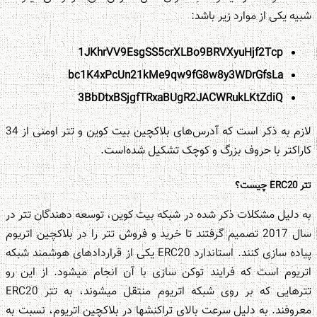
شبیه یکی از موارد زیر باشد:
1JKhrVV9EsgSS5crXLBo9BRVXyuHjf2Tcp
bc1K4xPcUn21kMe9qw9fG8w8y3WDrGfsLa
3BbDtxBSjgfTRxaBUgR2JACWRukLKtZdiQ
لازم به ذکر است که آدرس‌های بلاکچین بیت کوین و تتر اومنی از 34
کاراکتر با حروف بزرگ و کوچک تشکیل شده‌است.
تتر ERC20 چیست؟
به دلیل مشکلات ذکر شده در شبکه بیت کوین، توسعه دهندگان تتر در
سال 2017 تصمیم گرفتند تا خرید و فروش تتر را در بلاکچین اتریوم
پیاده سازی کنند. استاندارد ERC20 یکی از قراردادهای هوشمند شبکه
اتریوم است که فرایند توکن سازی با آن انجام می‏شود. از این رو
تترهایی که بر روی شبکه اتریوم منتقل می‎شوند، به تتر ERC20
معروفند. به دلیل سرعت بالای تراکنش‎ها در بلاکچین اتریوم، نسبت به