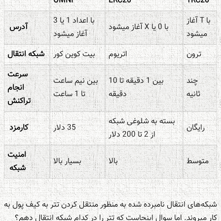
OMNI
ERC20
TRC20
با T آغاز
با اعداد 1 یا 3
با 0 یا X آغاز می‎شود
آدرس
می‎شود
آغاز می‎شود
ترون
اتریوم
بیت کوین کور
شبکه انتقال
سرعت
چند
بین 1 دقیقه تا 10
بین نیم ساعت
انجام
ثانیه
دقیقه
تا 1 ساعت
تراکنش
بسته به شلوغی شبکه
رایگان
35 دلار
کارمزد
از 2 تا 200 دلار
امنیت
متوسط
بالا
بسیار بالا
شبکه
شبکه‌های انتقال نامبرده شده به منظور منتقل کردن تتر به کیف پول به
کار می‏روند. اما سوال اینجاست که تتر را در کدام شبکه انتقال دهم؟