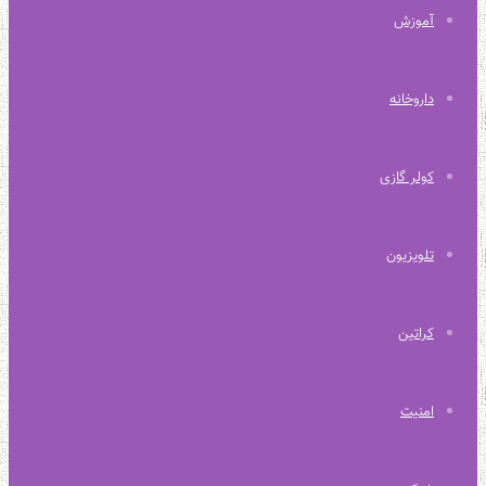
آموزش
داروخانه
کولر گازی
تلویزیون
کراتین
امنیت