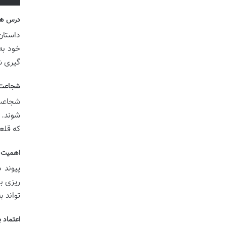
درس ها 
داستان
خود به
گیری ش
شجاعت د
شجاعت،
شوند. 
که قلع
اهمیت د
پیوند 
ریزی ب
تواند 
اعتماد 