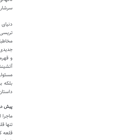
سرشار 
دنیای 
تریسی 
مخاطبا
جدیدی 
و قهرم
آتشینش
مسئولی
بلکه ب
داستان
پیش درآ
ماجرا 
تنها ق
قلعه ک