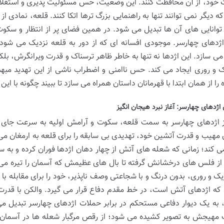
خود، از آن محافظت کنند. این وضعیت، حس مسئولیت پذیری و استقلال را
ه دیگر نمی توانند تنها به راهنمایی بزرگ ترها اتکا کنند. قلعه، نمادی ا
توانایی های آن ها تبدیل می شود. در همین فضای پر از انتظار و سکوت،
اژدهای چهارسر. موجودی افسانه ای که از دور به قلعه نزدیک می شود 
 می سازد. این اژدها نه تنها به خاطر ظاهر ترسناک و قدرت ویرانگرش، بلک
 و روری ایجاد می کند. حس ناامنی و اضطراب ناشی از این تهدید مبهم
 را از همان ابتدا با قهرمانان داستان همراه می سازد تا ببیند چگونه با ا
اژدهای چهارسر: آغاز نبرد هیجان انگیز
از اژدهای چهارسر به سمت قلعه، سکوت و آرامش اولیه به سرعت جای خو
مهیب و قدرت آتشین خود، تهدیدی بی سابقه را برای قلعه به ارمغان می آ
کند؛ زمانی که شعله های آتش از چهار دهان اژدها فوران کرده و به س
 از فلس های درخشانش گرفته تا بال های عظیمش که آسمان را تیره می
ریک و روری، بدون درنگ و با شجاعتی وصف ناپذیر، خود را برای مقابله با
 که اژدهای آتش است، در خط مقدم دفاع قرار می گیرد. والکن با قدرت
 به یک دیوار دفاعی مستحکم در برابر حملات اژدهای چهارسر تبدیل می 
 مهیجش به تصویر کشیده می شود؛ از رقص مرگبار شعله ها در آسمان گ