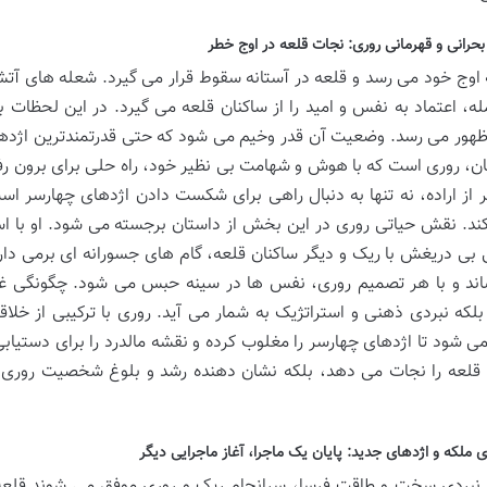
حرانی و قهرمانی روری: نجات قلعه در اوج خطر
ه اوج خود می رسد و قلعه در آستانه سقوط قرار می گیرد. شعله های آتش،
ه، اعتماد به نفس و امید را از ساکنان قلعه می گیرد. در این لحظا
هور می رسد. وضعیت آن قدر وخیم می شود که حتی قدرتمندترین اژدهایا
ان، روری است که با هوش و شهامت بی نظیر خود، راه حلی برای برون رفت 
ر از اراده، نه تنها به دنبال راهی برای شکست دادن اژدهای چهارسر است
ند. نقش حیاتی روری در این بخش از داستان برجسته می شود. او با استفا
بی دریغش با ریک و دیگر ساکنان قلعه، گام های جسورانه ای برمی دارد.
ند و با هر تصمیم روری، نفس ها در سینه حبس می شود. چگونگی غلبه
لکه نبردی ذهنی و استراتژیک به شمار می آید. روری با ترکیبی از خلاق
ی شود تا اژدهای چهارسر را مغلوب کرده و نقشه مالدرد را برای دستیابی
ا قلعه را نجات می دهد، بلکه نشان دهنده رشد و بلوغ شخصیت روری 
ی ملکه و اژدهای جدید: پایان یک ماجرا، آغاز ماجرایی دیگر
نبردی سخت و طاقت فرسا، سرانجام ریک و روری موفق می شوند قلعه ر