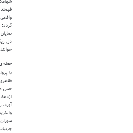
شهامت 
فهمند ک
واقعی 
گردد: 
نمایان
دل ریک
خواننده
حمله ی 
با پرو
ظاهری 
حس می 
اژدها،
آورد. 
والکن،
سوزان،
جزئیات