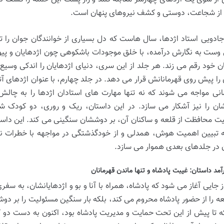
از شجاعت، دوستی و کشف نیروهای پنهان است.
جادویی استاد اژدها، سال هاست که دل بسیاری از خوانندگان جوان را ت
وست به نگارش درآمده، با خلق موجودات باشکوهی چون اژدهایان و پیوند 
ن خود رقم می زند. هر جلد از این سری، دنیای اژدهایان را اندکی وسیع
را پیش روی قهرمانانش قرار می دهد. در جلد چهارم، با عنوان اژدهای آت
انی مواجه می شوند که نه تنها مهارت های استادان اژدها را به چال
ان را نیز آشکار می سازد. در این داستان، ریک و روری، دو کودک 
ت محافظت از قلعه و ساکنان آن، بر دوششان سنگینی می کند. این داستان
ه تبیین اهمیت هوش، همدلی و از خودگذشتگی در مواجهه با خطرات نیز م
 در جلدهای بعدی هموار می سازد.
مد داستان: غیبت پادشاه و تنها ماندن قهرمانان
از جایی آغاز می شود که پادشاه، همراه با آنا و بو و اژدهایانشان، به س
لعه را از حضور پادشاه محروم می کند، بلکه بار سنگین مسئولیت را بر دوش
ه تا پیش از این تحت حمایت و مدیریت پادشاه بود، اکنون به دست دو ک