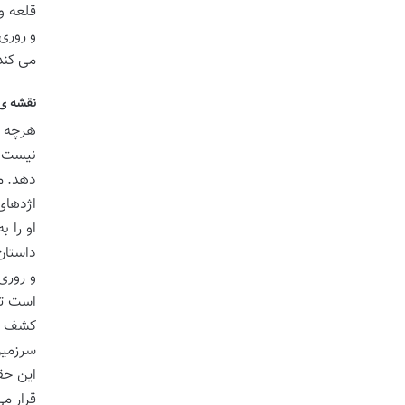
قلعه و
و روری
می کند
نقشه ی 
هرچه ن
نیست. 
دهد. م
اژدهای
او را 
داستان
و روری
است تو
کشف را
سرزمین
این حق
قرار م