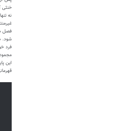
خنثی کن
نه تنه
غیرمنت
فصل هی
شود. د
فرد خو
مجموعه
این پا
قهرمان