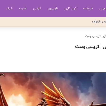
وزش
داروخانه
کولر گازی
تلویزیون
کراتین
امنیت
شبکه
ه و خانواده