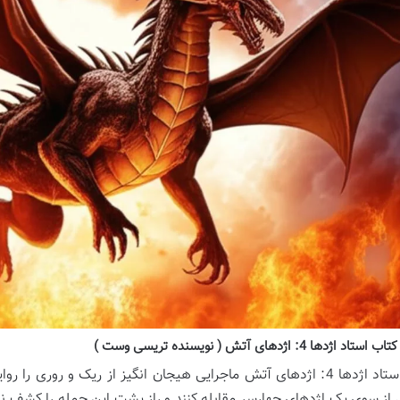
 اژدها 4: اژدهای آتش ( نویسنده تریسی وست )
کتاب استاد اژدها 4: اژدهای آتش ماجرایی هیجان انگیز از ریک و روری
ی از سوی یک اژدهای چهارسر مقابله کنند و راز پشت این حمله را کشف 