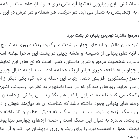
 ساکنانش. این رویارویی نه تنها آزمایشی برای قدرت اژدهاهاست، بلک
 به اژدهایشان به شمار می آید. هر حرکت، هر شعله و هر غرش در این نبرد
.
مرموز مالدرد: تهدیدی پنهان در پشت نبرد
برد میان والکن و اژدهای چهارسر شدت می گیرد، ریک و روری به تدریج پ
لایه های پنهانی از دسیسه و نقشه چینی در پشت این ماجرا نهفته 
الدرد، شخصیت مرموز و شرور داستان، کسی است که نخ های این نمایش خ
 چهارسر به قلعه، چیزی فراتر از یک حمله ساده است؛ او به دنبال چیزی
به طرز چشمگیری افزایش دهد. ارتباط این حمله با دیه گو، یکی دیگر از 
 می افزاید. رویاهای دیه گو که در ابتدا نامفهوم به نظر می رسیدند، اکن
 کمک می کنند تا قطعات پازل را کنار هم بگذارند. این بخش از داستا
طئه های پنهانی وجود داشته باشد که شناخت آن ها نیازمند هوش و د
ز سنگ اژدهای قرمز است. این سنگ، که قدرتی عظیم و ناشناخته دار
 باشد. مالدرد به دنبال این سنگ است و حمله اژدهای چهارسر تنها پ
یقت، عمق و اهمیت نبرد را برای ریک و روری دوچندان می کند و آن ها ر
ی دهد.