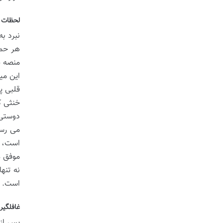
لحظات ب
نبرد ب
هر حمل
منصه ظ
این می
قلبی پ
خنثی ک
دوستی 
می رسا
است، ب
موفق م
نه تنه
است.
غافلگیر
پس از 