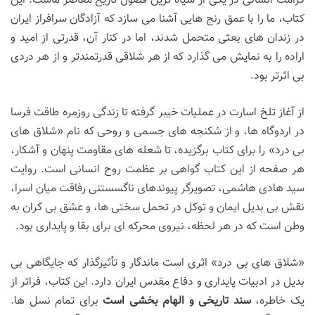
کرامت انسانی در یکی از سیاه ترین فصول تاریخ معاصر ماست. این
کتاب، ما را با عمق رنج هایی آشنا می سازد که آزادگان سرافراز ایران
در زندان های بعثی متحمل شدند، اما در کنار آن، قدرتی از امید و
اراده را به نمایش می گذارد که از هر شلاقی قدرتمندتر و از هر دردی
بی اثرتر بود.
از آغاز تلخ اسارت در عملیات خیبر گرفته تا زندگی روزمره طاقت فرسا
در اردوگاه ها، و از شکنجه های جسمی و روحی که نام «شلاق های
بی درد» را برای کتاب برگزیده، تا شعله های مقاومت پنهان و آشکار،
هر صفحه از این کتاب گواهی بر عظمت روح انسانی است. روایت
سید هادی هاشمی، تصویرگر پیوندهای ناگسستنی رفاقت میان اسرا،
نقش بی بدیل ایمان و توکل در تحمل سختی ها، و عشق بی کران به
وطن است که در هر لحظه، نیروی محرکه ای برای بقا و پایداری بود.
«شلاق های بی درد» اثری است ماندگار و تأثیرگذار که جایگاهی بی
بدیل در ادبیات پایداری و دفاع مقدس ایران دارد. این کتاب، فراتر از
یک خاطره،
سند تاریخی و الهام بخشی است
برای تمام نسل ها.