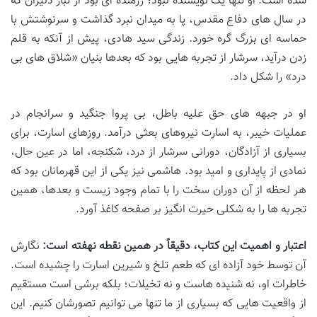
شده است. او تنها یک نویسنده نبود؛ رزمنده ای بود از تبار دلیران که
در سال های دفاع مقدس، پا به میدان نبرد گذاشت و سرنوشتش با
حماسه ای بزرگ گره خورد. زندگی سید هادی، پیش از آنکه به قلم
زدن درآید، سرشار از تجربه هایی بود که بعدها بنیان «شلاق های بی
درد» را شکل داد.
او در جبهه های حق علیه باطل، بی پروا جنگید و سرانجام در
عملیات خیبر، به اسارت نیروهای بعثی درآمد. روزهای اسارت، برای
بسیاری از آزادگان، دورانی سرشار از درد، شکنجه، اما در عین حال،
نمادی از پایداری و امید بود. هاشمی نیز یکی از این قهرمانان بود که
هر لحظه از آن دوران سخت را با تمام وجود زیست و بعدها، همین
تجربه ها را به شکلی حیرت انگیز بر صفحه کاغذ آورد.
اعتبار و اهمیت این کتاب، دقیقاً در همین نقطه نهفته است:
نگارش
آن توسط خود آزاده ای که طعم تلخ و شیرین اسارت را چشیده است.
خاطرات او، نه شنیده هاست و نه تخیلات؛ بلکه برشی است مستقیم
از واقعیت هایی که بسیاری از ما تنها می توانیم تصورشان کنیم. این