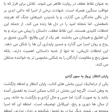
به عنوان نقاط عطف در روایت ظاهر می شوند. تلاش برای فرار که با
عواقب سنگین همراه است، شهادت برخی از اسرا که داغی ابدی بر
دل باقی ماندگان می گذارد، و یا شنیدن خبرهای جنگ که هرچند
نامطمئن، اما شعله امید را در دل ها زنده می کند، از جمله این
لحظات کلیدی هستند. این نقاط عطف، داستان را پیش می برند و به
آن تعلیق و هیجان می بخشند. هر یک از این وقایع، تأثیری عمیق بر
روح و روان اسرا می گذارد و مسیر پایداری آن ها را شکل می دهد.
این لحظات تاریخی، نه تنها از جنبه داستانی اهمیت دارند، بلکه
عمق رنج و مقاومت آزادگان را به شکلی ملموس تر به خواننده منتقل
می کنند.
پایان انتظار: پرواز به سوی آزادی
یکی از دراماتیک ترین بخش های کتاب، پایان انتظار و لحظه بازگشت
به وطن است. اگرچه این بخش در کتاب ممکن است به تفصیل آمده
باشد یا به صورت گذرا، اما حس و حال آزادی و بازگشت به خانه، پس
از سال ها دوری و رنج، غیرقابل توصیف است. لحظه ای که اسرا
متوجه می شوند دیگر نیازی به تحمل شکنجه و زندان ندارند، لحظه