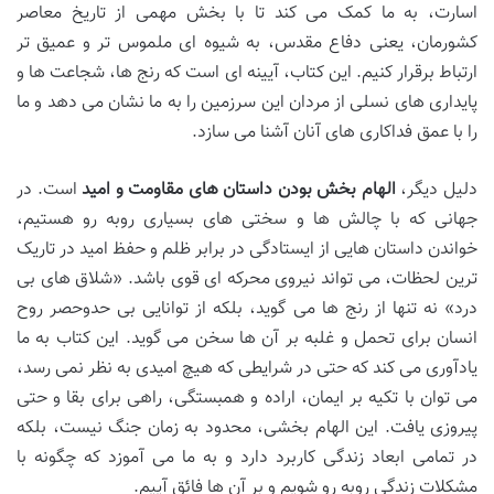
اسارت، به ما کمک می کند تا با بخش مهمی از تاریخ معاصر
کشورمان، یعنی دفاع مقدس، به شیوه ای ملموس تر و عمیق تر
ارتباط برقرار کنیم. این کتاب، آیینه ای است که رنج ها، شجاعت ها و
پایداری های نسلی از مردان این سرزمین را به ما نشان می دهد و ما
را با عمق فداکاری های آنان آشنا می سازد.
دلیل دیگر،
الهام بخش بودن داستان های مقاومت و امید
است. در
جهانی که با چالش ها و سختی های بسیاری روبه رو هستیم،
خواندن داستان هایی از ایستادگی در برابر ظلم و حفظ امید در تاریک
ترین لحظات، می تواند نیروی محرکه ای قوی باشد. «شلاق های بی
درد» نه تنها از رنج ها می گوید، بلکه از توانایی بی حدوحصر روح
انسان برای تحمل و غلبه بر آن ها سخن می گوید. این کتاب به ما
یادآوری می کند که حتی در شرایطی که هیچ امیدی به نظر نمی رسد،
می توان با تکیه بر ایمان، اراده و همبستگی، راهی برای بقا و حتی
پیروزی یافت. این الهام بخشی، محدود به زمان جنگ نیست، بلکه
در تمامی ابعاد زندگی کاربرد دارد و به ما می آموزد که چگونه با
مشکلات زندگی روبه رو شویم و بر آن ها فائق آییم.