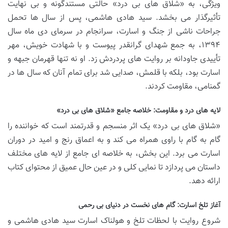
ویژگی، به «شلاق های بی درد» حالتی مستندگونه و بی نهایت
تأثیرگذار می بخشد. سید هادی هاشمی، پس از سال ها تحمل
جراحات ناشی از جنگ و اسارت، سرانجام در سرمای دی ماه سال
۱۳۹۴، به جمع شهدای گرانقدر پیوست و با شهادت خویش، مهر
تأییدی جاودانه بر روایت های پردردش زد. او نه تنها قهرمان جبهه و
اسارت بود، بلکه با قلمش، صدایی شد برای تمام آنان که سال ها در
گمنامی، مقاومت کردند.
لایه های درد و مقاومت: خلاصه جامع «شلاق های بی درد»
«شلاق های بی درد» یک اثر منسجم و قدرتمند است که خواننده را
گام به گام با راوی همراه می کند و به اعماق رنج و امید در دوران
اسارت می برد. این بخش، به خلاصه ای جامع از لایه های مختلف
داستان می پردازد تا نمایی کلی و در عین حال عمیق از محتوای کتاب
ارائه دهد.
آغاز تلخ اسارت: گام های نخست در دنیای بی رحمی
شروع روایت با لحظات تلخ و هولناک اسارت سید هادی هاشمی و