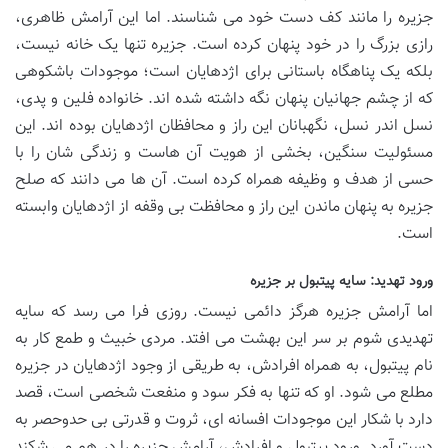
جزیره را مانند کف دست خود می شناسند. اما این آرامش ظاهری،
رازی بزرگ را در خود پنهان کرده است. جزیره تنها یک خانه نیست،
بلکه یک پناهگاه باستانی برای اژدهایان است؛ موجودات باشکوهی
که از چشم جهانیان پنهان نگه داشته شده اند. خانواده فلین و پدی،
نسل اندر نسل، نگهبانان این راز و محافظان اژدهایان بوده اند. این
مسئولیت سنگین، بخشی از هویت آن هاست و زندگی شان را با
حسی از هدف و وظیفه همراه کرده است. آن ها می دانند که صلح
جزیره به پنهان ماندن این راز و محافظت بی وقفه از اژدهایان وابسته
است.
ورود تهدید: سایه پیتبول بر جزیره
اما آرامش جزیره هرگز دائمی نیست. روزی فرا می رسد که سایه
تهدیدی شوم بر سر این بهشت می افتد. مردی خبیث و طمع کار به
نام پیتبول، به همراه افرادش، به طریقی از وجود اژدهایان در جزیره
مطلع می شود. او که تنها به فکر سود و منفعت شخصی است، قصد
دارد با شکار این موجودات افسانه ای، ثروت و قدرتی بی حدوحصر به
دست آورد. ورود پیتبول و افرادش، آرامش جزیره را در هم می شکند