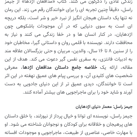
زندگی عادی را دگرگون می کنند. کتاب «مدافعان اژدها» از جیمز
راسل، دقیقاً چنین تجربه ای را برای خوانندگان رقم می زند. این رمان
نه تنها یک داستان هیجان انگیز از نبرد خیر و شر است، بلکه دریچه
ای است به سوی دنیایی که در آن موجودات باشکوهی چون
اژدهایان، در کنار انسان ها و در خفا زندگی می کنند و نیاز به
محافظت دارند. نویسنده با قلمی روان و داستانی گیرا، مخاطبان خود
را از سنین ۸ تا ۱۶ سال، والدین، مربیان و حتی بزرگسالان علاقه مند
به ادبیات فانتزی، به سفری نفس گیر دعوت می کند. هدف از این
مقاله، ارائه یک
خلاصه جامع داستان مدافعان اژدها
، معرفی
شخصیت های کلیدی آن، و بررسی پیام های عمیق نهفته در این اثر
است تا خوانندگان، دیدی عمیق تر از این دنیای جادویی به دست
آورند و شاید خود را برای ماجراجویی های بیشتر آماده کنند.
جیمز راسل: معمار دنیای اژدهایان
جیمز راسل، نویسنده ای توانا و خیال پرداز از نیوزلند، با خلق داستان
های پرهیجان و خلاقانه برای کودکان و نوجوانان شناخته می شود. او
با مهارت خاصی، عناصری از طبیعت، ماجراجویی و موجودات افسانه