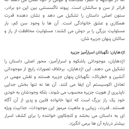
اما در مواجهه با خطر، شجاعت و نبوغی از خود نشان می دهند که
فراتر از سن و سالشان است. پیوند ناگسستنی بین این دو برادر،
ستون اصلی داستان را تشکیل می دهد و نشان دهنده قدرت
همکاری و عشق خانوادگی است. آن ها با وجود سن کم، بار
مسئولیت بزرگی را بر دوش می کشند؛ مسئولیت محافظت از راز و
ساکنان پنهان جزیره شان.
اژدهایان: نگهبانان اسرارآمیز جزیره
اژدهایان، موجوداتی باشکوه و اسرارآمیز، محور اصلی داستان را
تشکیل می دهند. این اژدهایان، برخلاف تصورات رایج از موجوداتی
آتشین و خطرناک، نگهبانان پنهان جزیره هستند و نقش مهمی در
تعادل اکوسیستم آن ایفا می کنند. آن ها نه تنها بخش جدایی
ناپذیری از هویت جزیره محسوب می شوند، بلکه وجودشان به خودی
خود یک راز بزرگ است که تنها خانواده فلین و پدی از آن آگاه
هستند. قدرت، زیبایی و ماهیت مرموز این موجودات، جذابیت ویژه
ای به داستان می بخشد و کنجکاوی خواننده را برای کشف اسرار
بیشتر درباره آن ها برمی انگیزد.