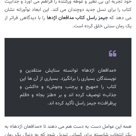
خود تجربه ای بی نظیر و غوطه ورکننده را فراهم می آورد و جذابیت
کتاب را برای نسل جدید دوچندان می کند. این ابعاد نوآورانه نشان
می دهد که
جیمز راسل کتاب مدافعان اژدها
را با دیدگاهی فراتر از
یک رمان سنتی خلق کرده است.
«مدافعان اژدها» توانسته ستایش منتقدین و
نویسندگان بسیاری را برانگیزد. بسیاری از آن ها این
کتاب را «مهیج و پرجنب وجوش» و «اکشن و
جذاب» توصیف کرده اند و بر «طنز بجا» و «قلم
پرظرافت» جیمز راسل تأکید کرده اند.
همه این عوامل دست به دست هم می دهند تا «مدافعان اژدها» به
یک انتخاب شایسته برای کسانی تبدیل شود که به دنبال یک رمان