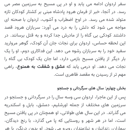
سفر اردوان ادامه می یابد و او در پی مسیح به سرزمین مصر می
رسد. در آنجا، خبر از فرمان هرود پادشاه مبنی بر کشتار کودکان تازه
متولد شده می رسد. در اوج اضطراب و آشوب، اردوان با صحنه ای
مواجه می شود که دلش را به درد می آورد: سربازان هرود قصد
داشتند کودکی بی گناه را از مادرش جدا کرده و به قتل برسانند. در
این لحظه حساس، اردوان برای نجات جان آن کودک، گوهر مروارید
سفید خود را به سربازان رشوه می دهد. این فداکاری دوم، او را یک
بار دیگر از یافتن مسیح بازمی دارد، اما جان یک کودک بی گناه را
نجات می دهد. او درمی یابد که
عشق و شفقت به همنوع
، راهی
مهم تر از رسیدن به مقصد ظاهری است.
بخش چهارم: سال های سرگردانی و جستجو
پس از این ماجرا، اردوان سی وسه سال را در سرگردانی و جستجو در
سرزمین های مختلف از جمله اورشلیم، دمشق، بابل و اسکندریه
می گذراند. در این سال های طولانی، او همچنان در پی یافتن مسیح
است، اما در هر شهر و روستایی که پا می گذارد، با رنج دیدگان،
بیماران، زندانیان و نیازمندان روبرو می شود. او بدون درنگ، با هر