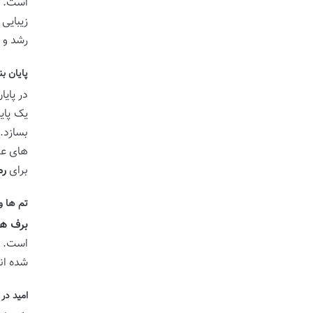
است. ا
زیبایی
رشد و 
پایان ب
در پایا
یک پای
بسازد.
های عم
برای
رم
تم ها و
برف ها
است.
شده اند
امید در