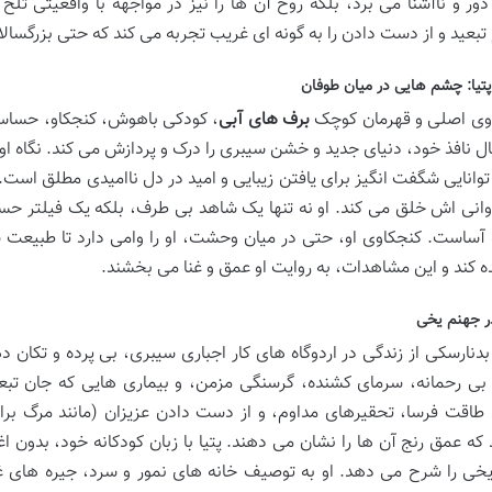
دور و ناآشنا می برد، بلکه روح آن ها را نیز در مواجهه با واقعیتی تل
تبعید و از دست دادن را به گونه ای غریب تجربه می کند که حتی بزرگسال
تیا: چشم هایی در میان طوفان
راوی اصلی و قهرمان کوچک
برف های آبی
، کودکی باهوش، کنجکاو، حساس 
 نافذ خود، دنیای جدید و خشن سیبری را درک و پردازش می کند. نگاه او ب
توانایی شگفت انگیز برای یافتن زیبایی و امید در دل ناامیدی مطلق است.
وانی اش خلق می کند. او نه تنها یک شاهد بی طرف، بلکه یک فیلتر حس
آساست. کنجکاوی او، حتی در میان وحشت، او را وامی دارد تا طبیعت س
 کند و این مشاهدات، به روایت او عمق و غنا می بخشند.
ر جهنم یخی
بدنارسکی از زندگی در اردوگاه های کار اجباری سیبری، بی پرده و تکان 
بی رحمانه، سرمای کشنده، گرسنگی مزمن، و بیماری هایی که جان تبعی
که عمق رنج آن ها را نشان می دهند. پتیا با زبان کودکانه خود، بدون اغر
خی را شرح می دهد. او به توصیف خانه های نمور و سرد، جیره های غذا