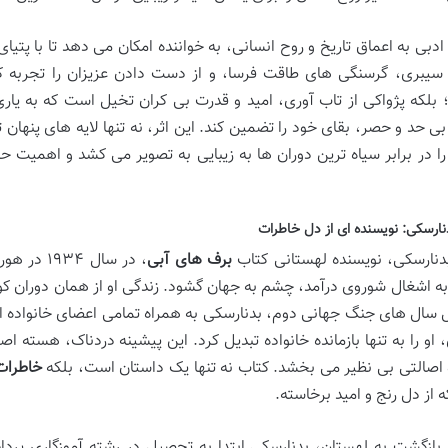
دبی به اعماق تاریخ و روح انسانی، به خواننده امکان می دهد تا با پتیا
سیبری، گرسنگی های طاقت فرسا، و از دست دادن عزیزان را تجربه ک
بلکه پژواکی از تاب آوری، امید و قدرت بی کران تخیل است که به یاری
ی حد و حصر، بقای خود را تضمین کند. این اثر، نه تنها لایه های پنهان 
ا در برابر سیاه ترین دوران ها به زیبایی به تصویر می کشد و اهمیت ح
دنارسکی: نویسنده ای از دل خاطرات
بدنارسکی، نویسنده لهستانی کتاب
برف های آبی
، در سال 
۱۹۳ به اشغال شوروی درآمد، چشم به جهان گشود. زندگی او از همان دوران ک
 سال های جنگ جهانی دوم، بدنارسکی به همراه تمامی اعضای خانواده ا
 او را به تنها بازمانده خانواده تبدیل کرد. این پیشینه دردناک، هسته ا
اصالتی بی نظیر می بخشد. کتاب نه تنها یک داستان است، بلکه
خاطرات
 از دل رنج و امید برخاسته.
بازگشت به لهستان، بدنارسکی ابتدا به تحصیل در رشته آموزگاری پردا