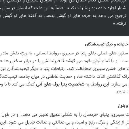
نپرسیدم علتش کدام خطای من بوده. او سرمای سیبری و گرسنگی را نص
شمار اجازه داده بود پیشرفت کنند. حتماً به این علت که انسان در سال 
ترجیح می دهد به حرف های او گوش بدهد. به گفته های او گوش بده
نرفته.»
 خانواده و دیگر تبعیدشدگان
 ستون های اصلی بقای پتیا در سیبری، روابط انسانی، به ویژه نقش مادر ا
ست. او با تمام توان خود می کوشد تا فرزندانش را در برابر سختی ها حفظ
 های خشن سیبری محافظت کند. ارتباطات پتیا با دیگر تبعیدشدگان نیز 
راک گذاشتن اندک داشته ها، و حمایت عاطفی در میان جامعه تبعیدشدگان،
می سازد. این روابط، به
شخصیت پتیا برف های آبی
کمک می کند تا با و
 ندهد.
و بلوغ
ت سیبری، پتیای خردسال را به شکلی عمیق تغییر می دهد. او در طول دا
ر از زندگی و مرگ، رنج و امید، و بی عدالتی و عدالت تبدیل می شود. ای