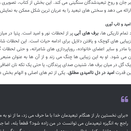
ر جان و روح تبعیدشدگان سنگینی می کند. این بخش از کتاب، تصویری و
رائه می دهد و سختی های تبعید را به عریان ترین شکل ممکن به نمایش 
مید و تاب آوری
 تمام تاریکی ها،
برف های آبی
پر از لحظات نور و امید است. پتیا در می
بایی های کوچک و یافتن دلایل برای ادامه حیات است. این لحظات شا
ا مادر و سایر اعضای خانواده، رویاپردازی های شاعرانه، و حتی لحظات 
ان می شود. او به این زیبایی ها چنگ می زند و از آن ها به عنوان منبع
 گل در میان برف ها، شنیدن صدای پرندگان، یا حتی یک تکه نان اضافی، م
این قدرت
امید در دل ناامیدی مطلق
، یکی از تم های اصلی و الهام بخش 
«برای نخستین بار از هنگام تبعیدمان خدا با ما حرف می زد، ما از نو به 
راجع به انگیزه تبعیدمان می توانست در من زاده شود؟ قطعاً بله، اما جو