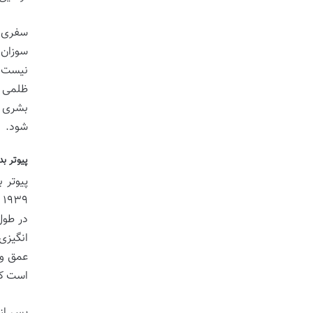
سفری ا
سوزان 
نیست؛ 
ظلمی ب
بشری ر
شود.
پیوتر ب
پیوتر 
۹
در طول
انگیزی،
عمق و 
است که
پس از 