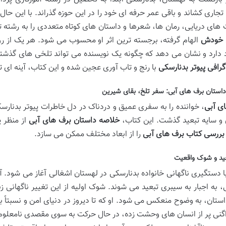
 تجاری کشاند و باقی عمر حرفه ای خود را در این حوزه گذراند. با این حا
 های دریایی، رمان ها، شعرها و داستان های کوتاه متعددی را به رشته ت
 خودش
الهام گرفته، برجسته ترین اثر او محسوب می شود. هر یک از روی
 دارد و نشان می دهد که چگونه یک نویسنده می تواند تلخی های گذشته ر
گرافی پیوتر بدنارسکی
با رنج و تاب آوری عجین شده و این کتاب، آینه ای ت
استان برف های آبی: سفر تلخ، بقای شیرین
ی آبی
، خواننده را به سفری عمیق و دردناک در دل خاطرات پیوتر بدنارس
و سایه تبعید گذشت. این کتاب،
خلاصه داستان برف های آبی
از منظر ی
بررسی کتاب برف های آبی
را از ابعاد مختلف ممکن می سازد.
عید و شوک واقعیت
با دستگیری ناگهانی خانواده بدنارسکی در لهستان اشغالی آغاز می شود. آن
، به اجبار به سیبری تبعید می شوند. شوک اولیه از این تغییر ناگهانی
استان، به وضوح منعکس می شود. او که تا دیروز در دنیای امن و نسبتاً 
واگنی پر از انسان های وحشت زده، در حال حرکت به سوی مقصدی نامعلوم می