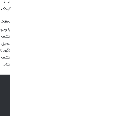
لحظه ب
کودک
ا
لحظات ا
با وجود
کشف زی
عمیق ب
نگهبان
کشف یک
کنند. 