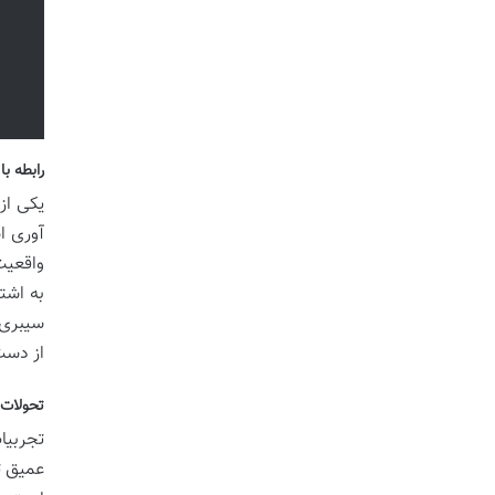
رابطه با
یکی از
آوری ا
واقعیت
به اشت
سیبری 
از دست
تحولات 
تجربیا
عمیق ت