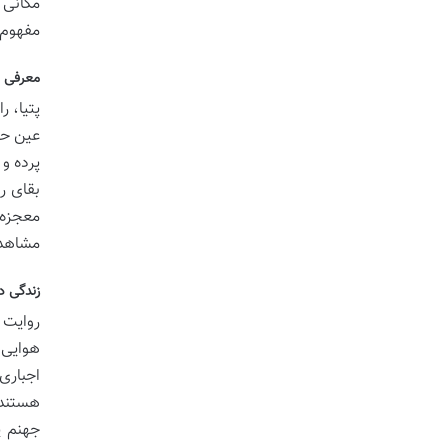
مکانی 
مفهوم 
معرفی پ
پتیا، 
عین حال
پرده و 
بقای ر
معجزه 
مشاهده
زندگی د
روایت 
هوایی 
هستند 
جهنم ی