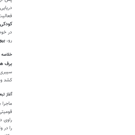
دریایی
فعالیت
کودکی
در خود
رو،
بیو
خلاصه د
برف ها
سیبری 
کشد و
آغاز تب
ماجرا 
قومیتی
راوی د
را در 