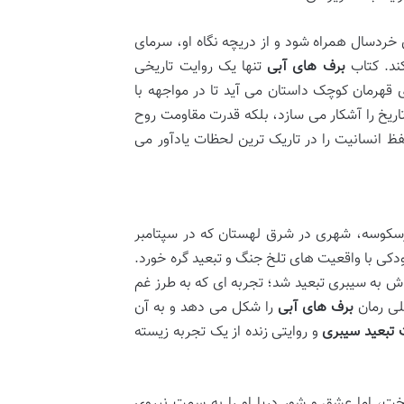
ی خردسال همراه شود و از دریچه نگاه او، سرمای
ند. کتاب
برف های آبی
تنها یک روایت تاریخی
 قهرمان کوچک داستان می آید تا در مواجهه با
تاریخ را آشکار می سازد، بلکه قدرت مقاومت روح
فظ انسانیت را در تاریک ترین لحظات یادآور می
۱۹۳۴ در هورسکوسه، شهری در شرق لهستان که در سپتامبر
ودکی با واقعیت های تلخ جنگ و تبعید گره خورد.
ش به سیبری تبعید شد؛ تجربه ای که به طرز غم
صلی رمان
برف های آبی
را شکل می دهد و به آن
 تبعید سیبری
و روایتی زنده از یک تجربه زیسته
خت، اما عشق و شور دریا او را به سمت نیروی