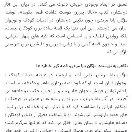
عمیق در ابعاد وجودی خویش دعوت می کنند. در میان این آثار
درخشان، کتاب «خاله پیرزن دوست داشت قصه بگوید»، نوشته
مژگان بابا مرندی، چون نگینی درخشان در ادبیات کودک و نوجوان
ایران می درخشد. این اثر، تنها یک قصه ساده برای کودکان نیست؛
بلکه روایتی لطیف و پر احساس است که لایه های پنهان تنهایی،
امید، و جادوی قصه گویی را با زبانی شیرین و دلنشین برای هر سنی
بازگو می کند.
نگاهی به نویسنده: مژگان بابا مرندی، قصه گوی خاطره ها
مژگان بابا مرندی، نامی آشنا و ارجمند در عرصه ادبیات کودک و
نوجوان ایران است. او که خود قصه پردازی ماهر و دغدغه مند است،
با قلم توانای خویش، جهان هایی مملو از تخیل، حکمت و عاطفه می
آفریند. در آثار بابا مرندی، می توان ریشه های عمیق در فرهنگ و
فولکلور ایرانی را مشاهده کرد که با بیانی نو و خلاقانه، برای نسل
های جدید بازنویسی می شوند. او با شناخت دقیق از دنیای کودکان و
دغدغه هایشان، داستان هایی خلق می کند که نه تنها سرگرم کننده
هستند، بلکه پیام های عمیق انسانی و اخلاقی را نیز در خود جای