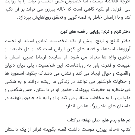
اگرچه فعالانه نیست، اما حضورش حس امنیت و ثبات را به روایت
می افزاید. او تکیه گاهی است که خاله پیرزن می تواند بر آن تکیه
کند و با آرامش خاطر به قصه گویی و تحقق رویاهایش بپردازد.
دختر نارنج و ترنج: رؤیایی از قصه های کهن
دختر نارنج و ترنج، بیش از یک شخصیت، نمادی است. او تجسم
آرزوها، امیدها، و قصه های کهن ایرانی است که از دل طبیعت و
جادوی واژه ها متولد می شود. او نماینده ارتباط عمیق انسان با
طبیعت و قدرت باور به رویاهاست. این شخصیت، پلی میان دنیای
واقعیت و خیال ایجاد می کند و نشان می دهد که چگونه اسطوره ها
و حکایات فولکلور می توانند در زندگی ما ریشه دوانند و به شکلی
غیرمنتظره به حقیقت بپیوندند. حضور او در داستان، حس شگفتی و
دلپذیری را به مخاطب منتقل می کند و او را به یاد جادوی نهفته در
داستان های مادربزرگ ها می اندازد.
تم ها و پیام های اصلی نهفته در کتاب
کتاب «خاله پیرزن دوست داشت قصه بگوید» فراتر از یک داستان