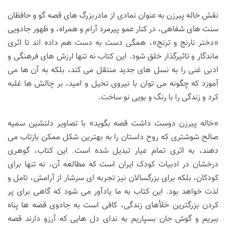
نقش خاله پیرزن به عنوان نمادی از مادربزرگ های قصه گو و حافظان
سنت های شفاهی، در کنار عمو پیرمرد آرام و همراه، و ظهور جادویی
«دختر نارنج و ترنج»، همگی دست به دست هم داده اند تا اثری
ماندگار و تاثیرگذار خلق شود. این کتاب نه تنها ارزش های فرهنگی و
ادبی غنی را به نسل های جدید منتقل می کند، بلکه به آن ها می
آموزد که چگونه می توان با نیروی تخیل و امید، بر چالش ها غلبه
کرد و زندگی را با رنگ و بویی نو ساخت.
«خاله پیرزن دوست داشت قصه بگوید» با تصاویر دلنشین سمیه
صالح شوشتری که روح داستان را به بهترین شکل ممکن بازتاب می
دهند، به اثری تمام عیار تبدیل شده است. این کتاب، گوهری
درخشان در ادبیات کودک ایران است که مطالعه آن، نه تنها برای
کودکان، بلکه برای بزرگسالان نیز تجربه ای سرشار از آرامش، تامل و
لذت خواهد بود. این کتاب به ما یادآور می شود که گاهی برای پر
کردن بزرگترین خلأهای زندگی، کافی است به جادوی قصه ها پناه
ببریم و گوش جان بسپاریم به ندای دل هایی که آرزو دارند قصه