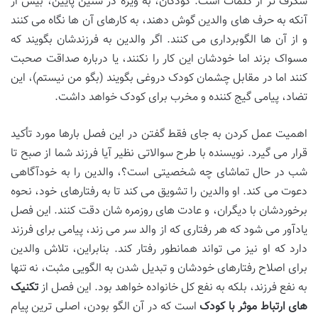
شگرف تر از کلمات است. کودکان، به ویژه در سنین پایین، بیش از
آنکه به حرف های والدین گوش دهند، به کارهای آن ها نگاه می کنند
و از آن ها الگوبرداری می کنند. اگر والدین به فرزندشان بگویند که
مسواک بزند اما خودشان این کار را نکنند، یا درباره صداقت صحبت
کنند اما در مقابل چشمان کودک دروغی بگویند (بگو من نیستم)، این
تضاد، پیامی گیج کننده و مخرب برای کودک خواهد داشت.
اهمیت عمل کردن به جای فقط گفتن در این فصل بارها مورد تأکید
قرار می گیرد. نویسنده با طرح سوالاتی نظیر آیا فرزند شما از صبح تا
شب در حال تماشای چه شخصیتی است؟، والدین را به خودآگاهی
دعوت می کند. او والدین را تشویق می کند تا به رفتارهای خود، نحوه
برخوردشان با دیگران، و عادت های روزمره شان دقت کنند. این فصل
یادآور می شود که هر رفتاری که از والد سر می زند، پیامی برای فرزند
دارد که او نیز می تواند همانطور رفتار کند. بنابراین، تلاش والدین
برای اصلاح رفتارهای خودشان و تبدیل شدن به الگویی مثبت، نه تنها
به نفع فرزند، بلکه به نفع کل خانواده خواهد بود. این فصل از
تکنیک
های ارتباط موثر با کودک
است که در آن الگو بودن، اصلی ترین پیام