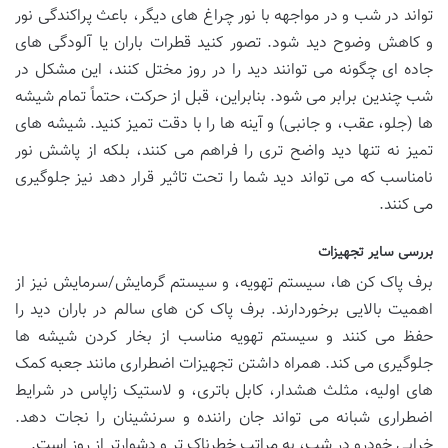
تواند در شب و در مواجهه با نور چراغ های دیگر، باعث پراکندگی نور
و کاهش وضوح دید شود. تصور کنید قطرات باران یا آلودگی های
جاده ای چگونه می توانند دید را در روز مختل کنند، این مشکل در
شب چندین برابر می شود. بنابراین، قبل از حرکت، حتماً تمام شیشه
ها (جلو، عقب، و جانبی) و آینه ها را با دقت تمیز کنید. شیشه های
تمیز نه تنها دید واضح تری را فراهم می کنند، بلکه از پاشش نور
نامناسب که می تواند دید شما را تحت تاثیر قرار دهد نیز جلوگیری
می کنند.
بررسی سایر تجهیزات
برف پاک کن ها، سیستم تهویه، و سیستم گرمایش/سرمایش نیز از
اهمیت بالایی برخوردارند. برف پاک کن های سالم در باران دید را
حفظ می کنند و سیستم تهویه مناسب از بخار کردن شیشه ها
جلوگیری می کند. همراه داشتن تجهیزات اضطراری مانند جعبه کمک
های اولیه، مثلث هشدار، کابل باتری، و لاستیک زاپاس در شرایط
اضطراری شبانه می تواند جان راننده و سرنشینان را نجات دهد.
خرابی خودرو در شب، به مراتب خطرناک تر و دشوارتر از روز است.