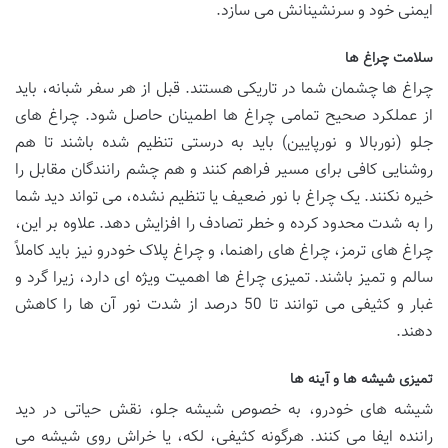
ایمنی خود و سرنشینانش می سازد.
سلامت چراغ ها
چراغ ها چشمان شما در تاریکی هستند. قبل از هر سفر شبانه، باید
از عملکرد صحیح تمامی چراغ ها اطمینان حاصل شود. چراغ های
جلو (نوربالا و نورپایین) باید به درستی تنظیم شده باشند تا هم
روشنایی کافی برای مسیر فراهم کنند و هم چشم رانندگان مقابل را
خیره نکنند. یک چراغ با نور ضعیف یا تنظیم نشده، می تواند دید شما
را به شدت محدود کرده و خطر تصادف را افزایش دهد. علاوه بر این،
چراغ های ترمز، چراغ های راهنما، و چراغ پلاک خودرو نیز باید کاملاً
سالم و تمیز باشند. تمیزی چراغ ها اهمیت ویژه ای دارد، زیرا گرد و
غبار و کثیفی می توانند تا 50 درصد از شدت نور آن ها را کاهش
دهند.
تمیزی شیشه ها و آینه ها
شیشه های خودرو، به خصوص شیشه جلو، نقش حیاتی در دید
راننده ایفا می کنند. هرگونه کثیفی، لکه، یا خراش روی شیشه می