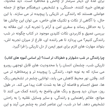
برای عده ای دیگر سرشار از چالش و مخاطره است. دید محدود،
نورهای خیره کننده، خستگی، و تشخیص دیرهنگام موانع از جمله
عواملی هستند که رانندگی در تاریکی را پیچیده تر می سازند. با این
حال، با آگاهی از نکات و تکنیک های خاص، می توان این چالش ها
را به حداقل رساند و سفری امن و آرام را تجربه کرد. این مقاله به
بررسی عمیق و کاربردی نکات کلیدی موجود در کتاب چگونه در شب
رانندگی کنیم؟ می پردازد تا هر راننده ای، فارغ از میزان تجربه اش،
بتواند مهارت های لازم برای عبور ایمن از دل تاریکی را فرا گیرد.
چرا رانندگی در شب دشوارتر و خطرناک تر است؟ (بر اساس آموزه های کتاب)
تاریکی شب، چشمان انسان را با محدودیت های قابل توجهی روبرو
می سازد که به نوبه خود، رانندگی را پیچیده تر و پرمخاطره تر می
کند. وقتی نور محیط کاهش می یابد، توانایی چشم در تشخیص رنگ
ها، عمق اجسام و فاصله آن ها به شدت افت پیدا می کند. در طول
روز، میدان دید وسیع و رنگ های واضح به راننده کمک می کنند تا
موانع، علائم راهنمایی و رانندگی، و سایر وسایل نقلیه را به راحتی
تشخیص دهد. اما در شب، این عناصر کمتر به چشم می آیند و این