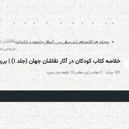
ر
کتاب
ساختمان
آموزش
پوست
داروخانه
کولر گازی
تلویزیون
امنیت
آپارتمان
کراتین
خ
ک
مجله روز
اقتصادی
تندرستی
بین الملل
جامعه و خانواده
بررسی و 
خلاصه کتاب کودکان در آثار نقاشان جهان (جلد ۱) | بررسی و تحلیل
21 مرداد
خواندن این مطلب 13 دقیقه زمان میبرد