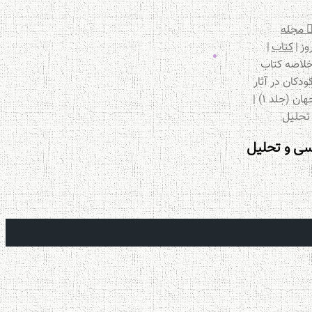
مجله
وز
|
کتاب
|
منو
لاصه کتاب
ودکان در آثار
نقاشان جهان (جلد ۱) |
تحلیل