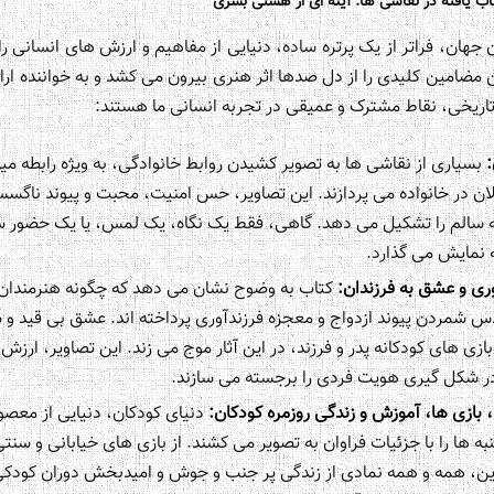
ب یافته در نقاشی ها: آینه ای از هستی بشری
ن جهان، فراتر از یک پرتره ساده، دنیایی از مفاهیم و ارزش های انسانی را
ین مضامین کلیدی را از دل صدها اثر هنری بیرون می کشد و به خواننده ارا
اریخی، نقاط مشترک و عمیقی در تجربه انسانی ما هستند:
:
بسیاری از نقاشی ها به تصویر کشیدن روابط خانوادگی، به ویژه رابطه میان
ن در خانواده می پردازند. این تصاویر، حس امنیت، محبت و پیوند ناگسستن
الم را تشکیل می دهد. گاهی، فقط یک نگاه، یک لمس، یا یک حضور ساده
 نمایش می گذارد.
ری و عشق به فرزندان:
کتاب به وضوح نشان می دهد که چگونه هنرمندان، 
س شمردن پیوند ازدواج و معجزه فرزندآوری پرداخته اند. عشق بی قید و شر
 بازی های کودکانه پدر و فرزند، در این آثار موج می زند. این تصاویر، ارز
 شکل گیری هویت فردی را برجسته می سازند.
ازی ها، آموزش و زندگی روزمره کودکان:
دنیای کودکان، دنیایی از معصو
ه ها را با جزئیات فراوان به تصویر می کشند. از بازی های خیابانی و سنت
ن، همه و همه نمادی از زندگی پر جنب و جوش و امیدبخش دوران کودکی ه