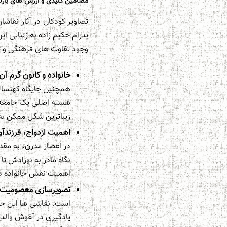
مضامین کلیدی و ارزش های بازتا
تصاویر کودکان در آثار نقاشا
پدرام حکیم زاده به زیبایی ا
وجود تفاوت های فرهنگی و ت
خانواده و کانون گرم آن
همچنین جایگاه کهنسالا
هسته اصلی یک جامعه س
زیباترین شکل ممکن به
اهمیت ازدواج، فرزندآو
در اعصار مدرن، به مقد
نگاه مادر به نوزادش تا
اهمیت نقش خانواده در
تصویرسازی معصومیت، ب
است. نقاشی ها این جنب
یادگیری در آغوش والدی