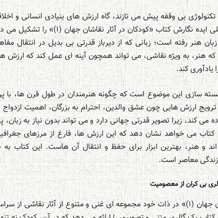
تکنولوژی بی وقفه پیش می تازند، گاه ارزش های بنیادی انسانی و اخلا
روند. این دغدغه، هسته اصلی ایده نگارش کتاب «کو
ان هنر رفته است؛ زبانی که از دیرباز قدرتی بی بدیل در انتقال مف
 هنر، به ویژه نقاشی، می تواند همچون آینه ای عمل کند که ارزش های ر
 یادآوری کند.
ته سازی این موضوع است که چگونه هنرمندان در طول قرن ها، با پر
و ترویج ارزش هایی چون عشق والدین، احترام به بزرگان، اهمیت ازدواج و 
ده می کند، زیرا تصویر قدرتی جهانی دارد و می تواند بدون نیاز به زبان، 
کتاب می خواهد نشان دهد که این ارزش ها، فارغ از مرزهای جغرافیای
 و هنر، بهترین ابزار برای حفظ و انتقال آن هاست. این کتاب به ن
 زندگی معاصر است.
لری بی کران از معصومیت
کتاب «کودکان در آثار نقاشان جهان (۱)» در ذات خود مجموعه ای غنی و متنوع از آثار ن
 کتاب یک گالری متنی و تصویری را ارائه می دهد که در آن، کودک نه تنها