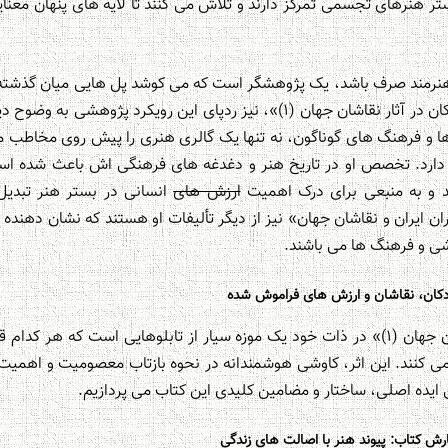
ر هنرهای تجسمی تمرکز دارند و تلاش می کنند تا لایه های پنهان معنایی
هنرمند صرف باشد، یک پژوهشگر است که می کوشد پل هایی میان گذشته و
روزمره بسازد. در کتاب «کودکان در آثار نقاشان جهان (۱)»، نیز ردپای این رویک
ها و فرهنگ های گوناگون، نه تنها یک گالری هنری را پیش روی مخاطب می 
دارد. تخصص او در تاریخ هنر و دغدغه های فرهنگی اش باعث شده است 
 و به منبعی برای درک اهمیت
ارزش های
انسانی در بستر هنر تبدیل
ان ایران و نقاشان جهان» نیز از دیگر تألیفات او هستند که نشان دهند
شی و فرهنگ ها می باشند.
دکان، نقاشان و ارزش های فراموش شده
کتاب «کودکان در آثار نقاشان جهان (۱)» در ذات خود یک موزه سیار از تابلوهایی است که
می کنند. این اثر، کاوشی هوشمندانه در نحوه بازتاب معصومیت و اهمیت 
 ایده اصلی، ساختار و مضامین کلیدی این کتاب می پردازیم.
رش کتاب: پیوند هنر با اصالت های زندگی