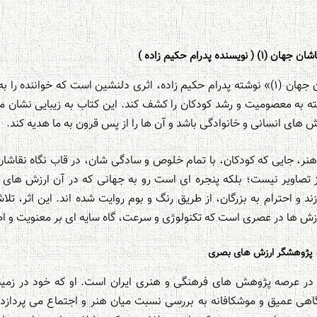
ده پدرام حکیم زاده )
کتاب «کودکان در آثار نقاشان جهان (۱)» نوشته پدرام حکیم زاده، اثری دلنشین است که 
سته به معصومیت و رشد کودکان را کشف کند. این کتاب به زیبایی نشان م
 های انسانی و خانوادگی باشد و آن ها را از پس قرون به ما هدیه کند.
نر، جایی که کودکان، با تمام خلوص و سادگی شان، در قاب نگاه نقاشان 
ز تصاویر نیست؛ بلکه پنجره ای است رو به جهانی که در آن ارزش های ا
ند و احترام به بزرگان، از طریق رنگ و بوم روایت شده اند. این اثر، ت
رزش ها در عصری است که تکنولوژی و سرعت، گاه سایه ای بر معنویت و اص
ده، پژوهشگر ارزش های بصری
ا در عرصه پژوهش های فرهنگی و هنری ایران است. او که خود در زمینه
 عمیق و موشکافانه به بررسی نسبت میان هنر و اجتماع می پردازد. آثار